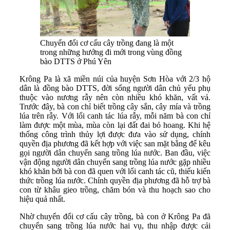
Chuyển đổi cơ cấu cây trồng đang là một
trong những hướng đi mới trong vùng đồng
bào DTTS ở Phú Yên
Krông Pa là xã miền núi của huyện Sơn Hòa với 2/3 hộ
dân là đồng bào DTTS, đời sống người dân chủ yếu phụ
thuộc vào nương rẫy nên còn nhiều khó khăn, vất vả.
Trước đây, bà con chỉ biết trồng cây sắn, cây mía và trồng
lúa trên rẫy. Với lối canh tác lúa rẫy, mỗi năm bà con chỉ
làm được một mùa, mùa còn lại đất đai bỏ hoang. Khi hệ
thống công trình thủy lợi được đưa vào sử dụng, chính
quyền địa phương đã kết hợp với việc san mặt bằng để kêu
gọi người dân chuyển sang trồng lúa nước. Ban đầu, việc
vận động người dân chuyển sang trồng lúa nước gặp nhiều
khó khăn bởi bà con đã quen với lối canh tác cũ, thiếu kiến
thức trồng lúa nước. Chính quyền địa phương đã hỗ trợ bà
con từ khâu gieo trồng, chăm bón và thu hoạch sao cho
hiệu quả nhất.
Nhờ chuyển đổi cơ cấu cây trồng, bà con ở Krông Pa đã
chuyển sang trồng lúa nước hai vụ, thu nhập được cải