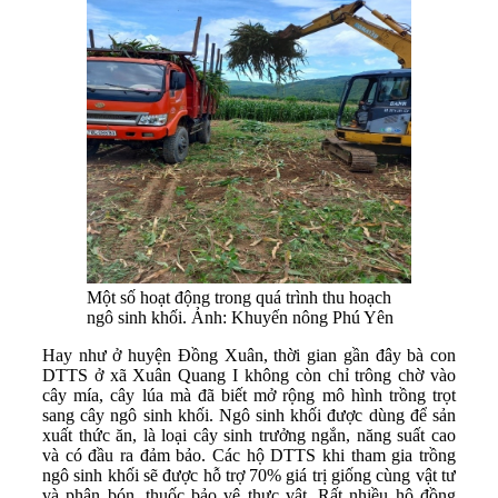
Một số hoạt động trong quá trình thu hoạch
ngô sinh khối. Ảnh: Khuyến nông Phú Yên
Hay như ở huyện Đồng Xuân, thời gian gần đây bà con
DTTS ở xã Xuân Quang I không còn chỉ trông chờ vào
cây mía, cây lúa mà đã biết mở rộng mô hình trồng trọt
sang cây ngô sinh khối. Ngô sinh khối được dùng để sản
xuất thức ăn, là loại cây sinh trưởng ngắn, năng suất cao
và có đầu ra đảm bảo. Các hộ DTTS khi tham gia trồng
ngô sinh khối sẽ được hỗ trợ 70% giá trị giống cùng vật tư
và phân bón, thuốc bảo vệ thực vật. Rất nhiều hộ đồng