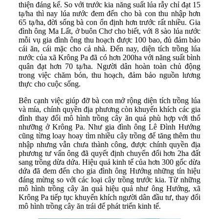
thiện đáng kể. So với trước kia năng suất lúa rẫy chỉ đạt 15
tạ/ha thì nay lúa nước đem đến cho bà con thu nhập hơn
65 tạ/ha, đời sống bà con ổn định hơn trước rất nhiều. Gia
đình ông Ma Lất, ở buôn Chơ cho biết, với 8 sào lúa nước
mỗi vụ gia đình ông thu hoạch được 100 bao, đủ đảm bảo
cái ăn, cái mặc cho cả nhà. Đến nay, diện tích trồng lúa
nước của xã Krông Pa đã có hơn 200ha với năng suất bình
quân đạt hơn 70 tạ/ha. Người dân hoàn toàn chủ động
trong việc chăm bón, thu hoạch, đảm bảo nguồn lương
thực cho cuộc sống.
Bên cạnh việc giúp đỡ bà con mở rộng diện tích trồng lúa
và mía, chính quyền địa phương còn khuyến khích các gia
đình thay đổi mô hình trồng cây ăn quả phù hợp với thổ
nhưỡng ở Krông Pa. Như gia đình ông Lê Đình Hướng
cũng từng loay hoay tìm nhiều cây trồng để tăng thêm thu
nhập nhưng vẫn chưa thành công, được chính quyền địa
phương tư vấn ông đã quyết định chuyển đổi hơn 2ha đất
sang trồng dừa dứa. Hiệu quả kinh tế của hơn 300 gốc dừa
dứa đã đem đến cho gia đình ông Hướng những tín hiệu
đáng mừng so với các loại cây trồng trước kia. Từ những
mô hình trồng cây ăn quả hiệu quả như ông Hướng, xã
Krông Pa tiếp tục khuyến khích người dân đầu tư, thay đổi
mô hình trồng cây ăn trái để phát triển kinh tế.