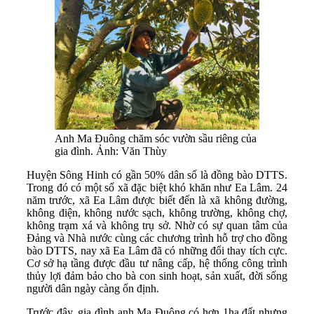
Anh Ma Đuông chăm sóc vườn sầu riêng của
gia đình. Ảnh: Văn Thùy
Huyện Sông Hinh có gần 50% dân số là đồng bào DTTS.
Trong đó có một số xã đặc biệt khó khăn như Ea Lâm. 24
năm trước, xã Ea Lâm được biết đến là xã không đường,
không điện, không nước sạch, không trường, không chợ,
không trạm xá và không trụ sở. Nhờ có sự quan tâm của
Đảng và Nhà nước cùng các chương trình hỗ trợ cho đồng
bào DTTS, nay xã Ea Lâm đã có những đổi thay tích cực.
Cơ sở hạ tầng được đầu tư nâng cấp, hệ thống công trình
thủy lợi đảm bảo cho bà con sinh hoạt, sản xuất, đời sống
người dân ngày càng ổn định.
Trước đây, gia đình anh Ma Đuông có hơn 1ha đất nhưng