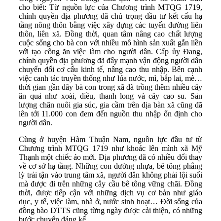
cho biết: Từ nguồn lực của Chương trình MTQG 1719,
chính quyền địa phương đã chú trọng đầu tư kết cấu hạ
tầng nông thôn bằng việc xây dựng các tuyến đường liên
thôn, liên xã. Đồng thời, quan tâm nâng cao chất lượng
cuộc sống cho bà con với nhiều mô hình sản xuất gắn liền
với tạo công ăn việc làm cho người dân. Cấp ủy Đang,
chính quyền địa phương đã đẩy mạnh vận động người dân
chuyển đổi cơ cấu kinh tế, nâng cao thu nhập. Bên cạnh
việc canh tác truyền thống như lúa nước, mì, bắp lai, mè…
thời gian gần đây bà con trong xã đã trồng thêm nhiều cây
ăn quả như xoài, điều, thanh long và cây cao su. Sản
lượng chăn nuôi gia súc, gia cầm trên địa bàn xã cũng đã
lên tới 11.000 con đem đến nguồn thu nhập ổn định cho
người dân.
Cùng ở huyện Hàm Thuận Nam, nguồn lực đầu tư từ
Chương trình MTQG 1719 như khoác lên mình xã Mỹ
Thạnh một chiếc áo mới. Địa phương đã có nhiều đổi thay
về cơ sở hạ tầng. Những con đường nhựa, bê tông phẳng
lỳ trải tận vào trung tâm xã, người dân không phải lội suối
mà được đi trên những cây cầu bê tông vững chãi. Đồng
thời, được tiếp cận với những dịch vụ cơ bản như giáo
dục, y tế, việc làm, nhà ở, nước sinh hoạt… Đời sống của
đồng bào DTTS cũng từng ngày được cải thiện, có những
bước chuyển đáng kể.