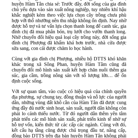
huyện Hàm Tân chia sẻ: Trước đây, đời sống của gia đình
chủ yếu dựa vào sản xuất nông nghiệp, tuy nhiên khí hậu
khắc nghiệt kèm theo việc lựa chọn cây trồng chưa phù
hợp với thổ nhưỡng nên thu nhập không ổn định. Nay nhờ
được hỗ trợ và tư vấn lựa chọn thanh long để canh tác, gia
đình chị đã mua phân bón, trụ lưới cho vườn thanh long.
Nhờ chuyển đổi hiệu quả loại cây trồng này, đời sống gia
đình chị Phượng đã khấm khá hơn trước, nhà cửa được
sửa sang, con cái được chăm lo học hành.
Cùng với gia đình chị Phượng, nhiều hộ DTTS khó khăn
khác trong xã Sông Phan, huyện Hàm Tâm cũng đã
chuyển đổi mô hình sản xuất kết hợp chăn nuôi thêm gia
súc, gia cầm, trồng nông sản với số lượng lớn… để ổn
định cuộc sống.
Với sự quan tâm, vào cuộc có hiệu quả của chính quyền
địa phương, sự chung tay, đồng thuận và nỗ lực của người
dân, những vùng đất khô cằn của Hàm Tân đã được cung
ứng đầy đủ nước sinh hoạt, sản xuất, người dân không còn
phải lo cảnh thiếu nước. Từ đó người dân thêm yên tâm
phát triển các mô hình sản xuất, phát triển kinh tế nhờ sự
hỗ trợ vốn, kiến thức từ các cấp các ngành. Cùng với đó,
kết cấu hạ tầng cũng được chú trọng đầu tư, nâng cấp,
đồng bào DTTS trên địa bàn huyện Hàm Tân không phải