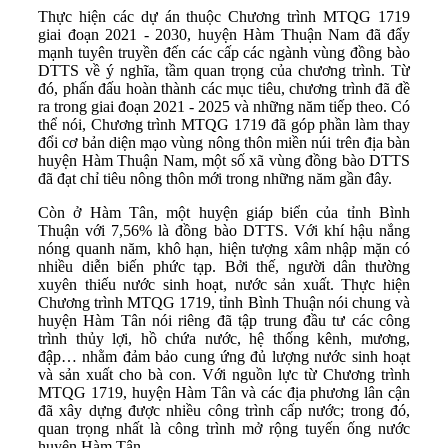
Thực hiện các dự án thuộc Chương trình MTQG 1719
giai đoạn 2021 - 2030, huyện Hàm Thuận Nam đã đẩy
mạnh tuyên truyền đến các cấp các ngành vùng đồng bào
DTTS về ý nghĩa, tầm quan trọng của chương trình. Từ
đó, phấn đấu hoàn thành các mục tiêu, chương trình đã đề
ra trong giai đoạn 2021 - 2025 và những năm tiếp theo. Có
thể nói, Chương trình MTQG 1719 đã góp phần làm thay
đổi cơ bản diện mạo vùng nông thôn miền núi trên địa bàn
huyện Hàm Thuận Nam, một số xã vùng đồng bào DTTS
đã đạt chỉ tiêu nông thôn mới trong những năm gần đây.
Còn ở Hàm Tân, một huyện giáp biển của tỉnh Bình
Thuận với 7,56% là đồng bào DTTS. Với khí hậu nắng
nóng quanh năm, khô hạn, hiện tượng xâm nhập mặn có
nhiều diễn biến phức tạp. Bởi thế, người dân thường
xuyên thiếu nước sinh hoạt, nước sản xuất. Thực hiện
Chương trình MTQG 1719, tỉnh Bình Thuận nói chung và
huyện Hàm Tân nói riêng đã tập trung đầu tư các công
trình thủy lợi, hồ chứa nước, hệ thống kênh, mương,
đập… nhằm đảm bảo cung ứng đủ lượng nước sinh hoạt
và sản xuất cho bà con. Với nguồn lực từ Chương trình
MTQG 1719, huyện Hàm Tân và các địa phương lân cận
đã xây dựng được nhiều công trình cấp nước; trong đó,
quan trọng nhất là công trình mở rộng tuyến ống nước
huyện Hàm Tân.