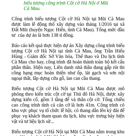
biểu tượng công trình Cột cờ Hà Nội ở Mũi
Cà Mau.
Công trình biểu tượng Cột cờ Hà Nội tại Mũi Cà Mau
được làm lễ động thổ xây dựng vào tháng 1/2016 tại xã
Đất Mũi (huyện Ngọc Hiển, tỉnh Cà Mau). Tổng mức đầu
tư của dự án là hơn 138 tỉ đồng.
Báo cáo kết quả thực hiện dự án Xây dựng công trình biểu
tượng Cột cờ Hà Nội tại tỉnh Cà Mau, ông Trần Hiếu
Hùng - Giám đốc Sở Văn hóa, Thể thao và Du lịch tỉnh
Cà Mau cho hay, công trình đã hoàn thành toàn bộ kết cấu
phần thân. Hiện nay, Liên danh nhà thầu đang gấp rút thi
công hạng mục hoàn thiện như ốp, lát gạch và sơn nội
ngoại thất, lắp dựng cửa gỗ, lan can cầu thang.
Biểu tượng Cột cờ Hà Nội tại Mũi Cà Mau được mô
phỏng theo kiến trúc cột cờ tại Thủ đô Hà Nội, được xây
dựng kiên cố, gồm 3 tầng đế và thân cột cờ. Tổng chiều
cao công trình tính cả cán cờ là hơn 41m. Công trình có
khu vực phục vụ tổ chức lễ hội, có thang dẫn lên kỳ đài để
phục vụ khách tham quan du lịch, khu vực trưng bày hiện
vật và tư liệu lịch sử...
Biểu tượng Cột cờ Hà Nội tại Mũi Cà Mau nằm trong khu