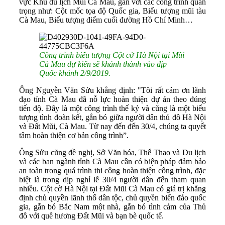
vực Khu du lịch Mũi Cà Mau, gần với các công trình quan
trọng như: Cột mốc tọa độ Quốc gia, Biểu tượng mũi tàu
Cà Mau, Biểu tượng điểm cuối đường Hồ Chí Minh…
Công trình biểu tượng Cột cờ Hà Nội tại Mũi
Cà Mau dự kiến sẽ khánh thành vào dịp
Quốc khánh 2/9/2019.
Ông Nguyễn Văn Sửu khẳng định: "Tôi rất cảm ơn lãnh
đạo tỉnh Cà Mau đã nỗ lực hoàn thiện dự án theo đúng
tiến độ. Đây là một công trình thế kỷ và cũng là một biểu
tượng tình đoàn kết, gắn bó giữa người dân thủ đô Hà Nội
và Đất Mũi, Cà Mau. Từ nay đến đến 30/4, chúng ta quyết
tâm hoàn thiện cơ bản công trình”.
Ông Sửu cũng đề nghị, Sở Văn hóa, Thể Thao và Du lịch
và các ban ngành tỉnh Cà Mau cần có biện pháp đảm bảo
an toàn trong quá trình thi công hoàn thiện công trình, đặc
biệt là trong dịp nghỉ lễ 30/4 người dân đến tham quan
nhiều. Cột cờ Hà Nội tại Đất Mũi Cà Mau có giá trị khẳng
định chủ quyền lãnh thổ dân tộc, chủ quyền biển đảo quốc
gia, gắn bó Bắc Nam một nhà, gắn bó tình cảm của Thủ
đô với quê hương Đất Mũi và bạn bè quốc tế.