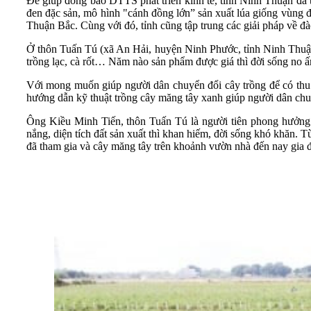
Để giúp đồng bào DTTS phát triển kinh tế, tỉnh Ninh Thuận đã tr
đen đặc sản, mô hình "cánh đồng lớn” sản xuất lúa giống vùng đ
Thuận Bắc. Cùng với đó, tỉnh cũng tập trung các giải pháp về đà
Ở thôn Tuấn Tú (xã An Hải, huyện Ninh Phước, tỉnh Ninh Thuận)
trồng lạc, cà rốt… Năm nào sản phẩm được giá thì đời sống no ấ
Với mong muốn giúp người dân chuyển đổi cây trồng để có thu 
hướng dẫn kỹ thuật trồng cây măng tây xanh giúp người dân chuy
Ông Kiều Minh Tiến, thôn Tuấn Tú là người tiên phong hưởng 
nắng, diện tích đất sản xuất thì khan hiếm, đời sống khó khăn.
đã tham gia và cây măng tây trên khoảnh vườn nhà đến nay gia đ