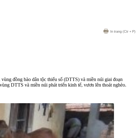
In trang
(Ctr + P)
ội vùng đồng bào dân tộc thiểu số (DTTS) và miền núi giai đoạn
vùng DTTS và miền núi phát triển kinh tế, vươn lên thoát nghèo.