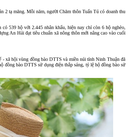
gần 2 tạ măng. Mỗi năm, người Chăm thôn Tuấn Tú có doanh thu
 có 539 hộ với 2.445 nhân khẩu, hiện nay chỉ còn 6 hộ nghèo,
dựng An Hải đạt tiêu chuẩn xã nông thôn mới nâng cao vào cuối
 tế - xã hội vùng đồng bào DTTS và miền núi tỉnh Ninh Thuận đã
hộ đồng bào DTTS sử dụng điện thắp sáng, tỷ lệ hộ đồng bào sử