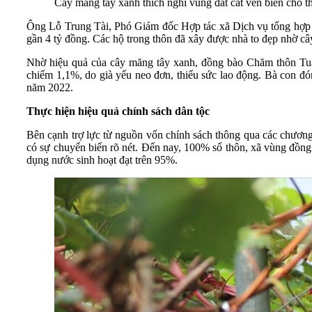
Cây măng tây xanh thích nghi vùng đất cát ven biển cho 
Ông Lỗ Trung Tài, Phó Giám đốc Hợp tác xã Dịch vụ tổng hợp 
gần 4 tỷ đồng. Các hộ trong thôn đã xây được nhà to đẹp nhờ c
Nhờ hiệu quả của cây măng tây xanh, đồng bào Chăm thôn Tuấn
chiếm 1,1%, do già yếu neo đơn, thiếu sức lao động. Bà con đ
năm 2022.
Thực hiện hiệu quả chính sách dân tộc
Bên cạnh trợ lực từ nguồn vốn chính sách thông qua các chương
có sự chuyển biến rõ nét. Đến nay, 100% số thôn, xã vùng đồn
dụng nước sinh hoạt đạt trên 95%.