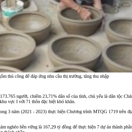
 thủ công để đáp ứng nhu cầu thị trường, tăng thu nhập
 173.765 người, chiếm 23,71% dân số của tỉnh, chủ yếu là dân tộc Chă
 khu vực I với 71 thôn đặc biệt khó khăn.
ng 3 năm (2021 - 2023) thực hiện Chương trình MTQG 1719 trên địa bàn
ảm nghèo bền vững là 167,29 tỷ đồng để thực hiện 7 dự án thành phầ