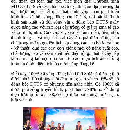
đại đoàn kết toàn dân tộc, việc triển khai Chương trình
MTQG 1719 và các chính sách đặc thù của địa phương đã
đạt được một số kết quả nhất định, góp phần phát triển
kinh tế - xã hội vùng đồng bào DTTS, nổi bật là: Tình
hình sản xuất và đời sống vùng đồng bào DTTS ngày
được nâng cao với các loại cây trồng có giá trị kinh tế cao
và ổn định, như: Cây cao su, keo lá tràm, điều, tiêu, nho,
thanh long… và một số loại cây ăn quả được đồng bào
chú trọng mở rộng diện tích, áp dụng các tiến bộ khoa học
- kỹ thuật; đưa các cây, con giống mới có năng suất cao,
chất lượng cao vào sản xuất trên diện rộng; nhất là cây bắp
lai đã mang lại hiệu quả kinh tế cao, diện tích gieo trồng
luôn ổn định; diện tích lúa nước tăng đáng kể.
Đến nay, 100% xã vùng đồng bào DTTS đã có đường ô tô
được nhựa hóa thông suốt đến trung tâm xã; có 95% số hộ
đồng bào DTTS có phương tiện nghe nhìn. Có 100% xã
được phủ sóng truyền hình, phát thanh; 98% hộ sử dụng
điện lưới quốc gia; 88,3% hộ được sử dụng nước sạch,
hợp vệ sinh.