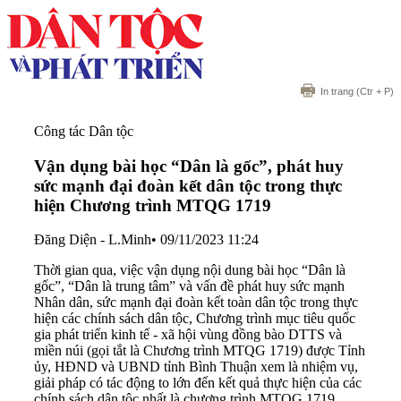
In trang
(Ctr + P)
Công tác Dân tộc
Vận dụng bài học “Dân là gốc”, phát huy
sức mạnh đại đoàn kết dân tộc trong thực
hiện Chương trình MTQG 1719
Đăng Diện - L.Minh
•
09/11/2023 11:24
Thời gian qua, việc vận dụng nội dung bài học “Dân là
gốc”, “Dân là trung tâm” và vấn đề phát huy sức mạnh
Nhân dân, sức mạnh đại đoàn kết toàn dân tộc trong thực
hiện các chính sách dân tộc, Chương trình mục tiêu quốc
gia phát triển kinh tế - xã hội vùng đồng bào DTTS và
miền núi (gọi tắt là Chương trình MTQG 1719) được Tỉnh
ủy, HĐND và UBND tỉnh Bình Thuận xem là nhiệm vụ,
giải pháp có tác động to lớn đến kết quả thực hiện của các
chính sách dân tộc nhất là chương trình MTQG 1719.