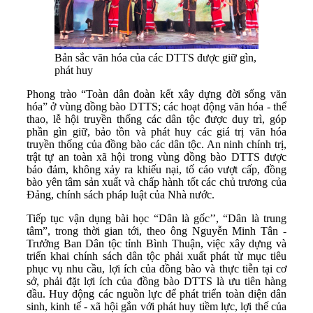
Bản sắc văn hóa của các DTTS được giữ gìn,
phát huy
Phong trào “Toàn dân đoàn kết xây dựng đời sống văn
hóa” ở vùng đồng bào DTTS; các hoạt động văn hóa - thể
thao, lễ hội truyền thống các dân tộc được duy trì, góp
phần gìn giữ, bảo tồn và phát huy các giá trị văn hóa
truyền thống của đồng bào các dân tộc. An ninh chính trị,
trật tự an toàn xã hội trong vùng đồng bào DTTS được
bảo đảm, không xảy ra khiếu nại, tố cáo vượt cấp, đồng
bào yên tâm sản xuất và chấp hành tốt các chủ trương của
Đảng, chính sách pháp luật của Nhà nước.
Tiếp tục vận dụng bài học “Dân là gốc’’, “Dân là trung
tâm”, trong thời gian tới, theo ông Nguyễn Minh Tân -
Trưởng Ban Dân tộc tỉnh Bình Thuận, việc xây dựng và
triển khai chính sách dân tộc phải xuất phát từ mục tiêu
phục vụ nhu cầu, lợi ích của đồng bào và thực tiễn tại cơ
sở, phải đặt lợi ích của đồng bào DTTS là ưu tiên hàng
đầu. Huy động các nguồn lực để phát triển toàn diện dân
sinh, kinh tế - xã hội gắn với phát huy tiềm lực, lợi thế của