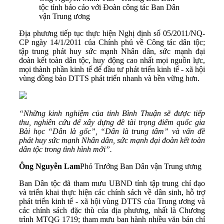
tộc tỉnh báo cáo với Đoàn công tác Ban Dân
vận Trung ương
Địa phương tiếp tục thực hiện Nghị định số 05/2011/NQ-
CP ngày 14/1/2011 của Chính phủ về Công tác dân tộc;
tập trung phát huy sức mạnh Nhân dân, sức mạnh đại
đoàn kết toàn dân tộc, huy động cao nhất mọi nguồn lực,
mọi thành phần kinh tế để đầu tư phát triển kinh tế - xã hội
vùng đồng bào DTTS phát triển nhanh và bền vững hơn.
“Những kinh nghiệm của tỉnh Bình Thuận sẽ được tiếp
thu, nghiên cứu để xây dựng đề tài trọng điểm quốc gia
Bài học “Dân là gốc”, “Dân là trung tâm” và vấn đề
phát huy sức mạnh Nhân dân, sức mạnh đại đoàn kết toàn
dân tộc trong tình hình mới”.
Ông Nguyễn Lam
Phó Trưởng Ban Dân vận Trung ương
Ban Dân tộc đã tham mưu UBND tỉnh tập trung chỉ đạo
và triển khai thực hiện các chính sách về dân sinh, hỗ trợ
phát triển kinh tế - xã hội vùng DTTS của Trung ương và
các chính sách đặc thù của địa phương, nhất là Chương
trình MTQG 1719; tham mưu ban hành nhiều văn bản chỉ