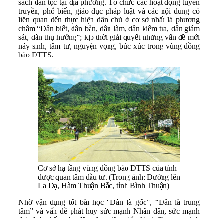
sách dân tộc tại địa phương. Tổ chức các hoạt động tuyên
truyền, phổ biến, giáo dục pháp luật và các nội dung có
liên quan đến thực hiện dân chủ ở cơ sở nhất là phương
châm “Dân biết, dân bàn, dân làm, dân kiểm tra, dân giám
sát, dân thụ hưởng”; kịp thời giải quyết những vấn đề mới
nảy sinh, tâm tư, nguyện vọng, bức xúc trong vùng đồng
bào DTTS.
Cơ sở hạ tầng vùng đồng bào DTTS của tỉnh
được quan tâm đầu tư. (Trong ảnh: Đường lên
La Dạ, Hàm Thuận Bắc, tỉnh Bình Thuận)
Nhờ vận dụng tốt bài học “Dân là gốc”, “Dân là trung
tâm” và vấn đề phát huy sức mạnh Nhân dân, sức mạnh