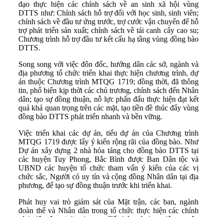
đạo thực hiện các chính sách về an sinh xã hội vùng
DTTS như: Chính sách hỗ trợ đối với học sinh, sinh viên;
chính sách về đầu tư ứng trước, trợ cước vận chuyển để hỗ
trợ phát triển sản xuất; chính sách về tái canh cây cao su;
Chương trình hỗ trợ đầu tư kết cấu hạ tầng vùng đồng bào
DTTS.
Song song với việc đôn đốc, hướng dân các sở, ngành và
địa phương tổ chức triển khai thực hiện chương trình, dự
án thuộc Chương trình MTQG 1719; đồng thời, đã thông
tin, phổ biến kịp thời các chủ trương, chính sách đến Nhân
dân; tạo sự đồng thuận, nỗ lực phấn đấu thực hiện đạt kết
quả khá quan trọng trên các mặt, tạo tiền đề thúc đẩy vùng
đồng bào DTTS phát triển nhanh và bền vững.
Việc triển khai các dự án, tiểu dự án của Chương trình
MTQG 1719 được lấy ý kiến rộng rãi của đồng bào. Như
Dự án xây dựng 2 nhà hỏa táng cho đồng bào DTTS tại
các huyện Tuy Phong, Bắc Bình được Ban Dân tộc và
UBND các huyện tổ chức tham vấn ý kiến của các vị
chức sắc, Người có uy tín và cộng đồng Nhân dân tại địa
phương, để tạo sự đồng thuận trước khi triển khai.
Phát huy vai trò giám sát của Mặt trận, các ban, ngành
đoàn thể và Nhân dân trong tổ chức thực hiện các chính