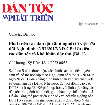
In trang
(Ctr + P)
Công tác Dân tộc
Phát triển các dân tộc rất ít người từ việc sửa
đổi Nghị định số 57/2017/NĐ-CP: Ưu tiên
các dân tộc có khó khăn đặc thù (Bài 1)
Cù Hương - Sỹ Hào
•
18/11/2023 06:56
Sau hơn 5 năm thực hiện, các chính sách ưu tiên tuyển
sinh và hỗ trợ học tập theo Nghị định số 57/2017/NĐ-CP
ngày 9/5/2017 đã khẳng định tính nhân văn, ưu việt và là
sự quan tâm của Đảng, Nhà nước đối với đồng bào các
DTTS rất ít người. Để phù hợp hơn với lĩnh vực công tác
dân tộc trong tình hình mới, góp phần thực hiện hiệu quả
Đề án Tổng thể phát triển kinh tế - xã hội vùng đồng bào
DTTTS và miền núi giai đoạn 2021 – 2030 theo Nghị
quyết số 88/2019/QH14, trước mắt là Chương trình mục