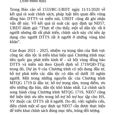
(Ảnh minh họa)
Trong Báo cáo số 1533/BC-UBDT ngày 11/11/2020 về
kết quả rà soát chính sách, pháp luật liên quan đến vùng
đồng bào DTTS và miền núi, UBDT cũng đã ghi nhận
vấn đề này. Về kết quả rà soát các quy định tại NĐ57,
UBDT đánh giá: “Thực tế cho thấy, một số dân tộc rất ít
người nhưng đã rất phát triển, chính sách này chỉ nên áp
dụng cho người DTTS rất ít người ở những vùng khó
khăn”.
Giai đoạn 2021 - 2025, nhiệm vụ trọng tâm của lĩnh vực
công tác dân tộc là triển khai hiệu quả Chương trình mục
tiêu quốc gia phát triển kinh tế - xã hội vùng đồng bào
DTTS và miền núi theo Quyết định số 1719/QĐ-TTg;
trong đó, Dự án 9 của Chương trình có nội dung đầu tư,
hỗ trợ phát triển các dân tộc có dân số dưới 10 nghìn
người. Một trong những nguyên tắc của Chương trình
MTQG 1719 là đầu tư, hỗ trợ trọng tâm, trọng điểm, ưu
tiên những địa bàn, dân tộc khó khăn nhất. Là chính sách
song hành cùng Chương trình MTQG 1719, NĐ57 cũng
thể hiện tính ưu tiên trong hỗ trợ hỗ trợ học tập cho HS,
SV thuộc các DTTS rất ít người. Do đó, việc nghiên cứu,
điều chỉnh một số quy định tại NĐ57 cần được thực hiện
để triển khai chính sách đúng mục tiêu, trúng đối tượng.