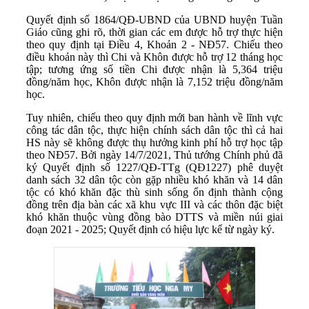
Quyết định số 1864/QĐ-UBND của UBND huyện Tuần
Giáo cũng ghi rõ, thời gian các em được hỗ trợ thực hiện
theo quy định tại Điều 4, Khoản 2 - NĐ57. Chiếu theo
điều khoản này thì Chi và Khôn được hỗ trợ 12 tháng học
tập; tương ứng số tiền Chi được nhận là 5,364 triệu
đồng/năm học, Khôn được nhận là 7,152 triệu đồng/năm
học.
Tuy nhiên, chiếu theo quy định mới ban hành về lĩnh vực
công tác dân tộc, thực hiện chính sách dân tộc thì cả hai
HS này sẽ không được thụ hưởng kinh phí hỗ trợ học tập
theo NĐ57. Bởi ngày 14/7/2021, Thủ tướng Chính phủ đã
ký Quyết định số 1227/QĐ-TTg (QĐ1227) phê duyệt
danh sách 32 dân tộc còn gặp nhiều khó khăn và 14 dân
tộc có khó khăn đặc thù sinh sống ổn định thành cộng
đồng trên địa bàn các xã khu vực III và các thôn đặc biệt
khó khăn thuộc vùng đồng bào DTTS và miền núi giai
đoạn 2021 - 2025; Quyết định có hiệu lực kể từ ngày ký.