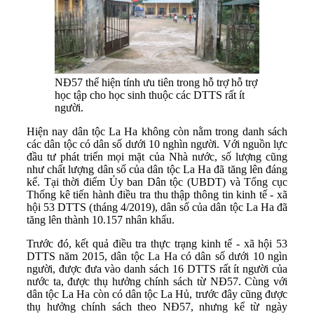
NĐ57 thể hiện tính ưu tiên trong hỗ trợ hỗ trợ
học tập cho học sinh thuộc các DTTS rất ít
người.
Hiện nay dân tộc La Ha không còn nằm trong danh sách
các dân tộc có dân số dưới 10 nghìn người. Với nguồn lực
đầu tư phát triển mọi mặt của Nhà nước, số lượng cũng
như chất lượng dân số của dân tộc La Ha đã tăng lên đáng
kể. Tại thời điểm Ủy ban Dân tộc (UBDT) và Tổng cục
Thống kê tiến hành điều tra thu thập thông tin kinh tế - xã
hội 53 DTTS (tháng 4/2019), dân số của dân tộc La Ha đã
tăng lên thành 10.157 nhân khẩu.
Trước đó, kết quả điều tra thực trạng kinh tế - xã hội 53
DTTS năm 2015, dân tộc La Ha có dân số dưới 10 ngìn
người, được đưa vào danh sách 16 DTTS rất ít người của
nước ta, được thụ hưởng chính sách từ NĐ57. Cùng với
dân tộc La Ha còn có dân tộc La Hủ, trước đây cũng được
thụ hưởng chính sách theo NĐ57, nhưng kể từ ngày