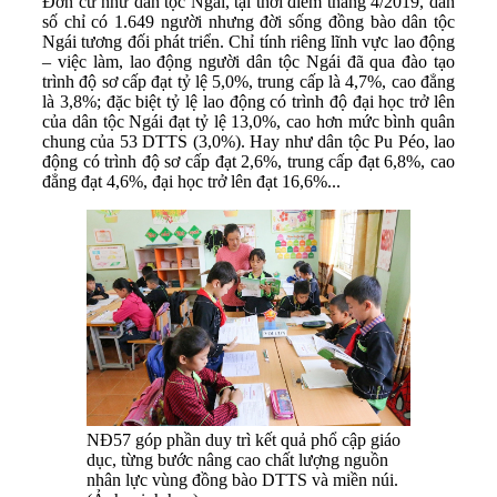
Đơn cử như dân tộc Ngái, tại thời điểm tháng 4/2019, dân
số chỉ có 1.649 người nhưng đời sống đồng bào dân tộc
Ngái tương đối phát triển. Chỉ tính riêng lĩnh vực lao động
– việc làm, lao động người dân tộc Ngái đã qua đào tạo
trình độ sơ cấp đạt tỷ lệ 5,0%, trung cấp là 4,7%, cao đẳng
là 3,8%; đặc biệt tỷ lệ lao động có trình độ đại học trở lên
của dân tộc Ngái đạt tỷ lệ 13,0%, cao hơn mức bình quân
chung của 53 DTTS (3,0%). Hay như dân tộc Pu Péo, lao
động có trình độ sơ cấp đạt 2,6%, trung cấp đạt 6,8%, cao
đẳng đạt 4,6%, đại học trở lên đạt 16,6%...
NĐ57 góp phần duy trì kết quả phổ cập giáo
dục, từng bước nâng cao chất lượng nguồn
nhân lực vùng đồng bào DTTS và miền núi.