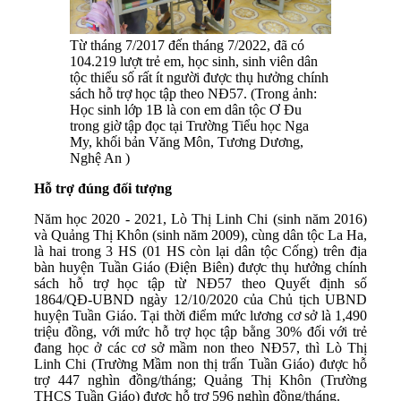
Từ tháng 7/2017 đến tháng 7/2022, đã có
104.219 lượt trẻ em, học sinh, sinh viên dân
tộc thiểu số rất ít người được thụ hưởng chính
sách hỗ trợ học tập theo NĐ57. (Trong ảnh:
Học sinh lớp 1B là con em dân tộc Ơ Đu
trong giờ tập đọc tại Trường Tiểu học Nga
My, khối bản Văng Môn, Tương Dương,
Nghệ An )
Hỗ trợ đúng đối tượng
Năm học 2020 - 2021, Lò Thị Linh Chi (sinh năm 2016)
và Quảng Thị Khôn (sinh năm 2009), cùng dân tộc La Ha,
là hai trong 3 HS (01 HS còn lại dân tộc Cống) trên địa
bàn huyện Tuần Giáo (Điện Biên) được thụ hưởng chính
sách hỗ trợ học tập từ NĐ57 theo Quyết định số
1864/QĐ-UBND ngày 12/10/2020 của Chủ tịch UBND
huyện Tuần Giáo. Tại thời điểm mức lương cơ sở là 1,490
triệu đồng, với mức hỗ trợ học tập bằng 30% đối với trẻ
đang học ở các cơ sở mầm non theo NĐ57, thì Lò Thị
Linh Chi (Trường Mầm non thị trấn Tuần Giáo) được hỗ
trợ 447 nghìn đồng/tháng; Quảng Thị Khôn (Trường
THCS Tuần Giáo) được hỗ trợ 596 nghìn đồng/tháng.