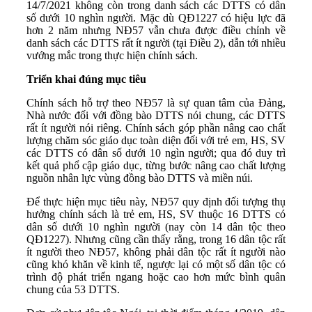
14/7/2021 không còn trong danh sách các DTTS có dân
số dưới 10 nghìn người. Mặc dù QĐ1227 có hiệu lực đã
hơn 2 năm nhưng NĐ57 vẫn chưa được điều chỉnh về
danh sách các DTTS rất ít người (tại Điều 2), dẫn tới nhiều
vướng mắc trong thực hiện chính sách.
Triển khai đúng mục tiêu
Chính sách hỗ trợ theo NĐ57 là sự quan tâm của Đảng,
Nhà nước đối với đồng bào DTTS nói chung, các DTTS
rất ít người nói riêng. Chính sách góp phần nâng cao chất
lượng chăm sóc giáo dục toàn diện đối với trẻ em, HS, SV
các DTTS có dân số dưới 10 ngìn người; qua đó duy trì
kết quả phổ cập giáo dục, từng bước nâng cao chất lượng
nguồn nhân lực vùng đồng bào DTTS và miền núi.
Để thực hiện mục tiêu này, NĐ57 quy định đối tượng thụ
hưởng chính sách là trẻ em, HS, SV thuộc 16 DTTS có
dân số dưới 10 nghìn người (nay còn 14 dân tộc theo
QĐ1227). Nhưng cũng cần thấy rằng, trong 16 dân tộc rất
ít người theo NĐ57, không phải dân tộc rất ít người nào
cũng khó khăn về kinh tế, ngược lại có một số dân tộc có
trình độ phát triển ngang hoặc cao hơn mức bình quân
chung của 53 DTTS.