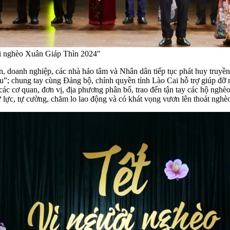
ời nghèo Xuân Giáp Thìn 2024"
, doanh nghiệp, các nhà hảo tâm và Nhân dân tiếp tục phát huy truyền
 sau”; chung tay cùng Đảng bộ, chính quyền tỉnh Lào Cai hỗ trợ giúp đ
các cơ quan, đơn vị, địa phương phân bổ, trao đến tận tay các hộ nghè
lực, tự cường, chăm lo lao động và có khát vọng vươn lên thoát nghè