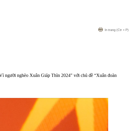
In trang
(Ctr + P)
t Vì người nghèo Xuân Giáp Thìn 2024" với chủ đề “Xuân đoàn