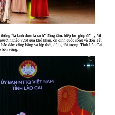
 thống “lá lành đùm lá rách” đồng tâm, hiệp lực giúp đỡ người
ỡ người nghèo vượt qua khó khăn, ổn định cuộc sống và đón Tết
o bảo đảm công bằng và kịp thời, đúng đối tượng. Tỉnh Lào Cai
o bền vững.