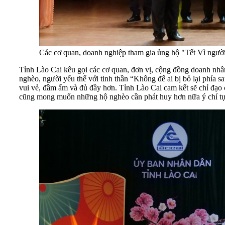
Các cơ quan, doanh nghiệp tham gia ủng hộ "Tết Vì ngư
Tỉnh Lào Cai kêu gọi các cơ quan, đơn vị, cộng đồng doanh nhân
nghèo, người yếu thế với tinh thần “Không để ai bị bỏ lại phía
vui vẻ, đầm ấm và đủ đầy hơn. Tỉnh Lào Cai cam kết sẽ chỉ đạo 
cũng mong muốn những hộ nghèo cần phát huy hơn nữa ý chí tự 