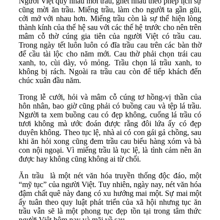
Người Việt quý nhau mời trầu, ghét nhau theo phép lịch sự
cũng mời ăn trầu. Miếng trầu, làm cho người ta gần gũi,
cởi mở với nhau hơn. Miếng trầu còn là sự thể hiện lòng
thành kính của thế hệ sau với các thế hệ trước cho nên trên
mâm cỗ thờ cúng gia tiên của người Việt có trầu cau.
Trong ngày tết luôn luôn có đĩa trầu cau trên các bàn thờ
để cầu tài lộc cho năm mới. Cau thờ phải chọn trái cau
xanh, to, cùi dày, vỏ mỏng. Trầu chọn lá trầu xanh, to
không bị rách. Ngoài ra trầu cau còn để tiếp khách đến
chúc xuân đầu năm.
Trong lễ cưới, hỏi và mâm cỗ cúng tơ hồng-vị thần của
hôn nhân, bao giờ cũng phải có buồng cau và tệp lá trầu.
Người ta xem buồng cau có đẹp không, cuống lá trầu có
tươi không mà ước đoán được rằng đôi lứa ấy có đẹp
duyên không. Theo tục lệ, nhà ai có con gái gả chồng, sau
khi ăn hỏi xong cũng đem trầu cau biếu hàng xóm và bà
con nội ngoại. Vì miếng trầu là tục lệ, là tình cảm nên ăn
được hay không cũng không ai từ chối.
Ăn trầu là một nét văn hóa truyền thống độc đáo, một
“mỹ tục” của người Việt. Tuy nhiên, ngày nay, nét văn hóa
đậm chất quê này đang có xu hướng mai một. Sự mai một
ấy tuân theo quy luật phát triển của xã hội nhưng tục ăn
trầu vẫn sẽ là một phong tục đẹp tồn tại trong tâm thức
người Việt hôm nay và mãi về sau.