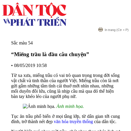
In trang
(Ctr + P)
Sắc màu 54
“Miếng trầu là đầu câu chuyện”
•
08/05/2019 10:58
Từ xa xưa, miếng trầu có vai trò quan trọng trong đời sống
vật chất và tinh thần của người Việt. Miếng trầu còn là nơi
gửi gắm những tâm tình cái thuở mới nhìn nhau, những
mối duyên đôi lứa, cũng là nhịp cầu mà qua đó thể hiện
bàn tay khéo léo của người phụ nữ.
Ảnh minh họa.
Tục ăn trầu phổ biến ở mọi tầng lớp, từ dân gian tới cung
đình, trở thành nét đẹp
văn hóa truyền thống
của dân tộc.