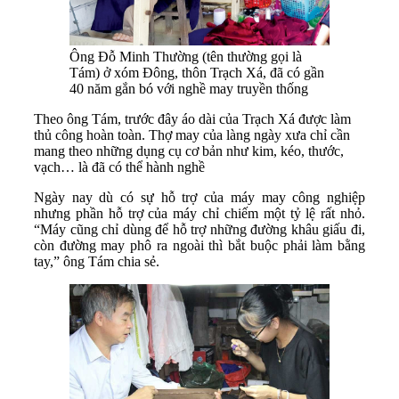
Ông Đỗ Minh Thường (tên thường gọi là
Tám) ở xóm Đông, thôn Trạch Xá, đã có gần
40 năm gắn bó với nghề may truyền thống
Theo ông Tám, trước đây áo dài của Trạch Xá được làm
thủ công hoàn toàn. Thợ may của làng ngày xưa chỉ cần
mang theo những dụng cụ cơ bản như kim, kéo, thước,
vạch… là đã có thể hành nghề
Ngày nay dù có sự hỗ trợ của máy may công nghiệp
nhưng phần hỗ trợ của máy chỉ chiếm một tỷ lệ rất nhỏ.
“Máy cũng chỉ dùng để hỗ trợ những đường khâu giấu đi,
còn đường may phô ra ngoài thì bắt buộc phải làm bằng
tay,” ông Tám chia sẻ.