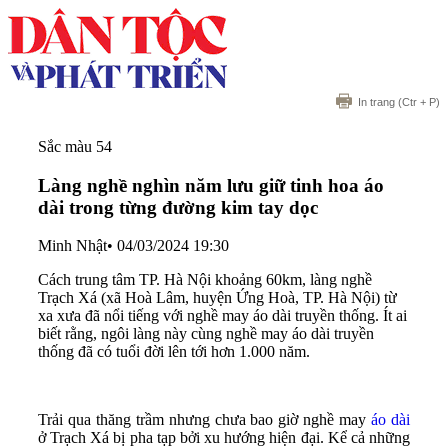
In trang
(Ctr + P)
Sắc màu 54
Làng nghề nghìn năm lưu giữ tinh hoa áo
dài trong từng đường kim tay dọc
Minh Nhật
•
04/03/2024 19:30
Cách trung tâm TP. Hà Nội khoảng 60km, làng nghề
Trạch Xá (xã Hoà Lâm, huyện Ứng Hoà, TP. Hà Nội) từ
xa xưa đã nổi tiếng với nghề may áo dài truyền thống. Ít ai
biết rằng, ngôi làng này cùng nghề may áo dài truyền
thống đã có tuổi đời lên tới hơn 1.000 năm.
Trải qua thăng trầm nhưng chưa bao giờ nghề may
áo dài
ở Trạch Xá bị pha tạp bởi xu hướng hiện đại. Kể cả những