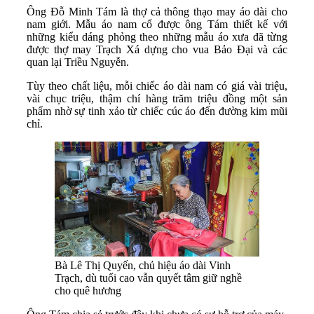
Ông Đỗ Minh Tám là thợ cả thông thạo may áo dài cho
nam giới. Mẫu áo nam cổ được ông Tám thiết kế với
những kiểu dáng phỏng theo những mẫu áo xưa đã từng
được thợ may Trạch Xá dựng cho vua Bảo Đại và các
quan lại Triều Nguyễn.
Tùy theo chất liệu, mỗi chiếc áo dài nam có giá vài triệu,
vài chục triệu, thậm chí hàng trăm triệu đồng một sản
phẩm nhờ sự tinh xảo từ chiếc cúc áo đến đường kim mũi
chỉ.
Bà Lê Thị Quyến, chủ hiệu áo dài Vinh
Trạch, dù tuổi cao vẫn quyết tâm giữ nghề
cho quê hương