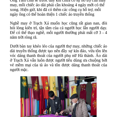
Ông Tám chia sẻ trước đây khi chưa có sự hỗ trợ của máy
may, mỗi chiếc áo dài phải cần khoảng 4 ngày mới có thể
xong. Hiện giờ, khi đã có thêm các công cụ hỗ trợ, mỗi
ngày ông có thể hoàn thiện 1 chiếc áo truyền thống
Nghề may ở Trạch Xá muốn học cũng rất gian nan, đòi
hỏi lòng kiên trì, tận tâm của cả người học lẫn người dạy.
Để có thể thạo nghề, mỗi người thường phải mất cỡ 3 - 4
năm trời ròng rã.
Dưới bàn tay khéo léo của người thợ may, những chiếc áo
dài truyền thống được tạo nên đầy sự kín đáo, vừa tôn lên
vóc dáng thanh thoát của người phụ nữ Hà thành. Áo dài
ở Trạch Xá vẫn luôn được người tiêu dùng ưa chuộng bởi
vẻ mềm mại của tà áo và tôn được dáng thanh thoát của
người mặc.