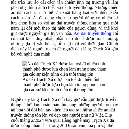
lúc trào lưu áo dài cách tân chiếm lĩnh thị trường và làm
phai nhạt hình ảnh chiếc áo dài truyền thống. Những chiếc
áo dài cách tân có thể sản xuất hàng loạt với nhiều kiểu
cách, mầu sắc đa dạng cho nên người dùng có nhiều sự
lựa chọn hơn so với áo dài truyền thống nhưng qua mỗi
năm lại đổi mới theo thị hiếu của người dùng, vì thế khó
giữ được nguyên giá trị văn hóa.
Áo dài truyền thống
chỉ
có một kiểu duy nhất, phần nào đó ít được ưa chuộng,
nhưng giá trị văn hóa lại tồn tại mãi với thời gian. Chính
điều này là nguồn mạch để người dân làng Trạch Xá gắn
bó với nghề của mình.
Áo dài Trạch Xá được lan toả đi nhiều tỉnh,
thành phố được lựa chọn làm trang phục tham
gia các sự kiện trình diễn thời trang lớn
Nghề may làng Trạch Xá đến bây giờ vẫn giữ được truyền
thống là bởi làm hoàn toàn thủ công, những người thợ may
tài hoa với đôi bàn tay khéo léo tạo ra những chiếc áo dài
truyền thống tôn lên vẻ đẹp của người phụ nữ Việt. Dịp
cuối tháng 2/2024 vừa qua, Làng nghề may Trạch Xá đã
được công nhận là 1 trong 26 Di sản văn hóa phi vật thể