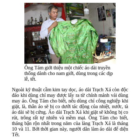
Ông Tám giới thiệu một chiếc áo dài truyền
thống dành cho nam giới, dùng trong các dịp
lễ, tết.
Ngoài kỹ thuật cầm kim tay dọc, áo dài Trạch Xá còn độc
đáo khi dùng chỉ may được lấy ra từ chính mảnh vải dùng
may áo. Ông Tám cho biết, nếu dùng chỉ công nghiệp khi
giặt, là, thân áo sẽ bị co dưới tác động của nhiệt, nước, tà
áo dài sẽ bị cứng. Áo dài Trạch Xá khi giặt sẽ không bị co
rút, trông rất tự nhiên và mềm mại. Ông Tám cho biết,
tháng bận rộn nhất trong năm của làng Trạch Xá là tháng
10 và 11. Bởi thời gian này, người dân làm áo dài để diện
Tết.