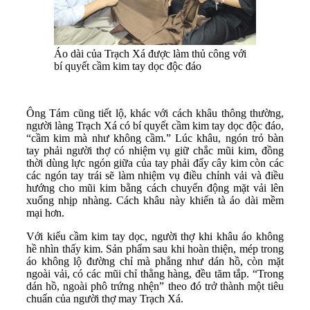
Áo dài của Trạch Xá được làm thủ công với
bí quyết cầm kim tay dọc độc đáo
Ông Tám cũng tiết lộ, khác với cách khâu thông thường,
người làng Trạch Xá có bí quyết cầm kim tay dọc độc đáo,
“cầm kim mà như không cầm.” Lúc khâu, ngón trỏ bàn
tay phải người thợ có nhiệm vụ giữ chắc mũi kim, đồng
thời dùng lực ngón giữa của tay phải đẩy cây kim còn các
các ngón tay trái sẽ làm nhiệm vụ điều chỉnh vải và điều
hướng cho mũi kim bằng cách chuyển động mặt vải lên
xuống nhịp nhàng. Cách khâu này khiến tà áo dài mềm
mại hơn.
Với kiểu cầm kim tay dọc, người thợ khi khâu áo không
hề nhìn thấy kim. Sản phẩm sau khi hoàn thiện, mép trong
áo không lộ đường chỉ mà phẳng như dán hồ, còn mặt
ngoài vải, có các mũi chỉ thằng hàng, đều tăm tắp. “Trong
dán hồ, ngoài phô trứng nhện” theo đó trở thành một tiêu
chuẩn của người thợ may Trạch Xá.