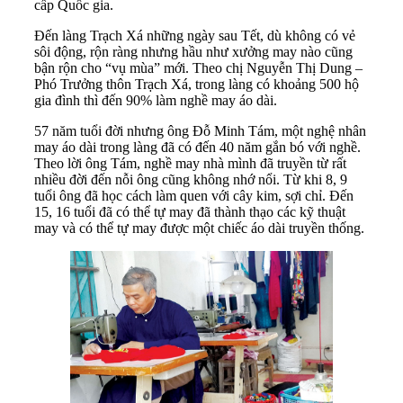
cấp Quốc gia.
Đến làng Trạch Xá những ngày sau Tết, dù không có vẻ
sôi động, rộn ràng nhưng hầu như xưởng may nào cũng
bận rộn cho “vụ mùa” mới. Theo chị Nguyễn Thị Dung –
Phó Trưởng thôn Trạch Xá, trong làng có khoảng 500 hộ
gia đình thì đến 90% làm nghề may áo dài.
57 năm tuổi đời nhưng ông Đỗ Minh Tám, một nghệ nhân
may áo dài trong làng đã có đến 40 năm gắn bó với nghề.
Theo lời ông Tám, nghề may nhà mình đã truyền từ rất
nhiều đời đến nỗi ông cũng không nhớ nổi. Từ khi 8, 9
tuổi ông đã học cách làm quen với cây kim, sợi chỉ. Đến
15, 16 tuổi đã có thể tự may đã thành thạo các kỹ thuật
may và có thể tự may được một chiếc áo dài truyền thống.