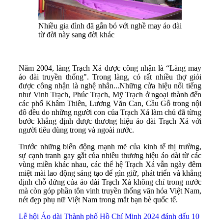
Nhiều gia đình đã gắn bó với nghề may áo dài
từ đời này sang đời khác
Năm 2004, làng Trạch Xá được công nhận là “Làng may
áo dài truyền thống". Trong làng, có rất nhiều thợ giỏi
được công nhận là nghệ nhân...Những cửa hiệu nổi tiếng
như Vinh Trạch, Phúc Trạch, Mỹ Trạch ở ngoại thành đến
các phố Khâm Thiên, Lương Văn Can, Cầu Gỗ trong nội
đô đều do những người con của Trạch Xá làm chủ đã từng
bước khẳng định được thương hiệu áo dài Trạch Xá với
người tiêu dùng trong và ngoài nước.
Trước những biến động mạnh mẽ của kinh tế thị trường,
sự cạnh tranh gay gắt của nhiều thương hiệu áo dài từ các
vùng miền khác nhau, các thế hệ Trạch Xá vẫn ngày đêm
miệt mài lao động sáng tạo để gìn giữ, phát triển và khẳng
định chỗ đứng của áo dài Trạch Xá không chỉ trong nước
mà còn góp phần tôn vinh truyền thống văn hóa Việt Nam,
nét đẹp phụ nữ Việt Nam trong mắt bạn bè quốc tế.
Lễ hội Áo dài Thành phố Hồ Chí Minh 2024 đánh dấu 10