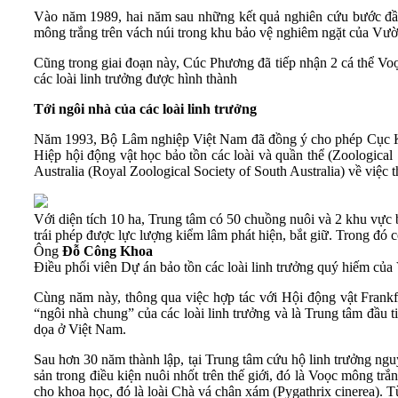
Vào năm 1989, hai năm sau những kết quả nghiên cứu bước đầ
mông trắng trên vách núi trong khu bảo vệ nghiêm ngặt của Vư
Cũng trong giai đoạn này, Cúc Phương đã tiếp nhận 2 cá thể Voọ
các loài linh trưởng được hình thành
Tới ngôi nhà của các loài linh trưởng
Năm 1993, Bộ Lâm nghiệp Việt Nam đã đồng ý cho phép Cục Kiể
Hiệp hội động vật học bảo tồn các loài và quần thể (Zoologic
Australia (Royal Zoological Society of South Australia) về việ
Với diện tích 10 ha, Trung tâm có 50 chuồng nuôi và 2 khu vực b
trái phép được lực lượng kiểm lâm phát hiện, bắt giữ. Trong đó có
Ông
Đỗ Công Khoa
Điều phối viên Dự án bảo tồn các loài linh trưởng quý hiếm củ
Cùng năm này, thông qua việc hợp tác với Hội động vật Frankf
“ngôi nhà chung” của các loài linh trưởng và là Trung tâm đầu ti
dọa ở Việt Nam.
Sau hơn 30 năm thành lập, tại Trung tâm cứu hộ linh trưởng ngu
sản trong điều kiện nuôi nhốt trên thế giới, đó là Voọc mông t
cho khoa học, đó là loài Chà vá chân xám (Pygathrix cinerea). Từ c