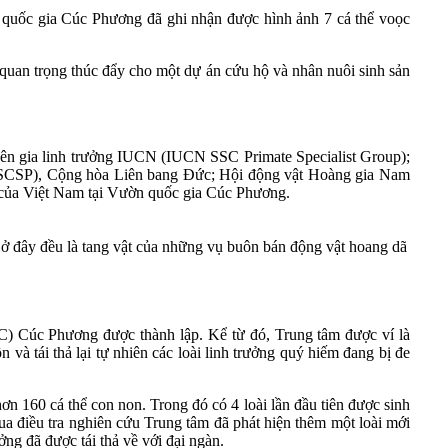
quốc gia Cúc Phương đã ghi nhận được hình ảnh 7 cá thể voọc
 quan trọng thúc đẩy cho một dự án cứu hộ và nhân nuôi sinh sản
ên gia linh trưởng IUCN (IUCN SSC Primate Specialist Group);
y (ZSCSP), Cộng hòa Liên bang Đức; Hội động vật Hoàng gia Nam
ọa của Việt Nam tại Vườn quốc gia Cúc Phương.
ể ở đây đều là tang vật của những vụ buôn bán động vật hoang dã
RC) Cúc Phương được thành lập. Kể từ đó, Trung tâm được ví là
 và tái thả lại tự nhiên các loài linh trưởng quý hiếm đang bị đe
n 160 cá thể con non. Trong đó có 4 loài lần đầu tiên được sinh
ua điều tra nghiên cứu Trung tâm đã phát hiện thêm một loài mới
ởng đã được tái thả về với đại ngàn.