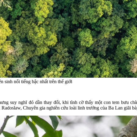
inh nổi tiếng bậc nhất trên thế giới
hưng suy nghĩ đó dần thay đổi, khi tình cờ thấy một con tem bưu ch
ak Radoslaw, Chuyên gia nghiên cứu loài linh trưởng của Ba Lan giãi 