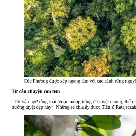
Cúc Phương được xếp ngang tầm với các cánh rừng nguyên s
Từ câu chuyện con tem
“Tôi vẫn ngỡ rằng loài Voọc mông trắng đã tuyệt chủng, thế n
trưởng tuyệt đẹp này”. Những sẻ chia ấy được Tiến sĩ Ratajscz