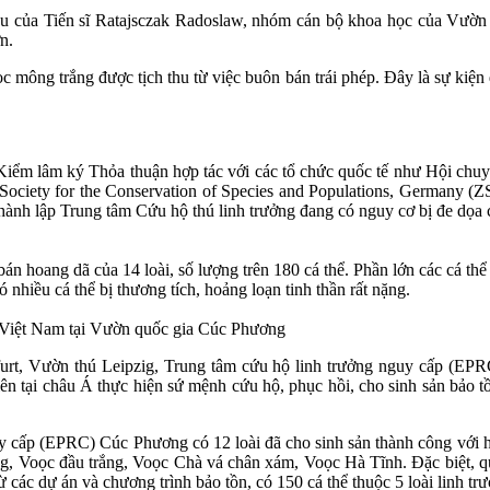
u của Tiến sĩ Ratajsczak Radoslaw, nhóm cán bộ khoa học của Vườn 
ờn.
c mông trắng được tịch thu từ việc buôn bán trái phép. Đây là sự kiện
m lâm ký Thỏa thuận hợp tác với các tổ chức quốc tế như Hội chuy
al Society for the Conservation of Species and Populations, German
c thành lập Trung tâm Cứu hộ thú linh trưởng đang có nguy cơ bị đe d
án hoang dã của 14 loài, số lượng trên 180 cá thể. Phần lớn các cá th
 nhiều cá thể bị thương tích, hoảng loạn tinh thần rất nặng.
a Việt Nam tại Vườn quốc gia Cúc Phương
urt, Vườn thú Leipzig, Trung tâm cứu hộ linh trưởng nguy cấp (EP
ên tại châu Á thực hiện sứ mệnh cứu hộ, phục hồi, cho sinh sản bảo tồn
y cấp (EPRC) Cúc Phương có 12 loài đã cho sinh sản thành công với hơ
rắng, Voọc đầu trắng, Voọc Chà vá chân xám, Voọc Hà Tĩnh. Đặc biệt, q
ác dự án và chương trình bảo tồn, có 150 cá thể thuộc 5 loài linh trư