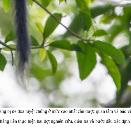
ang bị đe dọa tuyệt chủng ở mức cao nhất cần được quan tâm và bảo 
áng liền thực hiện hai đợt nghiên cứu, điều tra và bước đầu xác định 