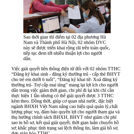
Sau thời gian thí điểm tại 02 địa phương Hà
Nam và Thành phố Hà Nội, 02 nhóm DVC
này sẽ được triển khai rộng rãi trên toàn quốc,
tiếp tục đem tới nhiều thuận lợi cho người
dân.
Việc giải quyết liên thông điện tử đối với 02 nhóm TTHC
“Đăng ký khai sinh - đăng ký thường trú - cấp thẻ BHYT
cho trẻ em dưới 6 tuổi”, “Đăng ký khai tử- Xoá đăng ký
thường trú- Trợ cấp mai táng” mang lại lợi ích cho người
dân trong việc giảm thời gian, chi phí đi lại khi chỉ cần
thực hiện 1 lần nhưng có thể giải quyết được 3 TTHC
kèm theo. Đồng thời, giúp cơ quan nhà nước, đặc biệt
ngành BHXH Việt Nam nâng cao hiệu quả quản lý,chất
lượng phục vụ, đảm bảo quyền lợi cho người tham gia và
thụ hưởng chính sách BHXH, BHYT như giảm chi phí
sao in hồ sơ, kết quả giải quyết, thời gian luân chuyển hồ
sơ; khắc phục tình trạng sai lệch thông tin, làm giả hồ sơ,
đơn giản hóa TTHC…