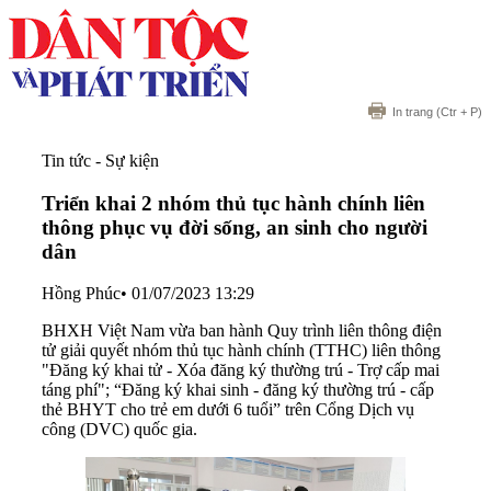
In trang
(Ctr + P)
Tin tức - Sự kiện
Triển khai 2 nhóm thủ tục hành chính liên
thông phục vụ đời sống, an sinh cho người
dân
Hồng Phúc
•
01/07/2023 13:29
BHXH Việt Nam vừa ban hành Quy trình liên thông điện
tử giải quyết nhóm thủ tục hành chính (TTHC) liên thông
"Đăng ký khai tử - Xóa đăng ký thường trú - Trợ cấp mai
táng phí"; “Đăng ký khai sinh - đăng ký thường trú - cấp
thẻ BHYT cho trẻ em dưới 6 tuổi” trên Cổng Dịch vụ
công (DVC) quốc gia.