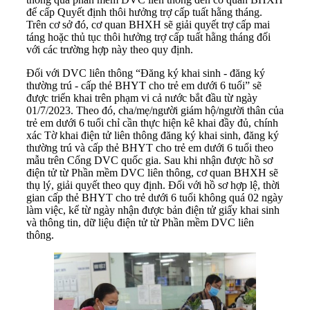
để cấp Quyết định thôi hưởng trợ cấp tuất hằng tháng.
Trên cơ sở đó, cơ quan BHXH sẽ giải quyết trợ cấp mai
táng hoặc thủ tục thôi hưởng trợ cấp tuất hằng tháng đối
với các trường hợp này theo quy định.
Đối với DVC liên thông “Đăng ký khai sinh - đăng ký
thường trú - cấp thẻ BHYT cho trẻ em dưới 6 tuổi” sẽ
được triển khai trên phạm vi cả nước bắt đầu từ ngày
01/7/2023. Theo đó, cha/mẹ/người giám hộ/người thân của
trẻ em dưới 6 tuổi chỉ cần thực hiện kê khai đầy đủ, chính
xác Tờ khai điện tử liên thông đăng ký khai sinh, đăng ký
thường trú và cấp thẻ BHYT cho trẻ em dưới 6 tuổi theo
mẫu trên Cổng DVC quốc gia. Sau khi nhận được hồ sơ
điện tử từ Phần mềm DVC liên thông, cơ quan BHXH sẽ
thụ lý, giải quyết theo quy định. Đối với hồ sơ hợp lệ, thời
gian cấp thẻ BHYT cho trẻ dưới 6 tuổi không quá 02 ngày
làm việc, kể từ ngày nhận được bản điện tử giấy khai sinh
và thông tin, dữ liệu điện tử từ Phần mềm DVC liên
thông.