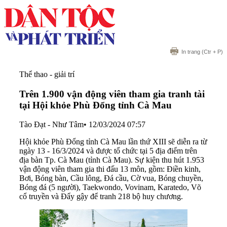
In trang
(Ctr + P)
Thể thao - giải trí
Trên 1.900 vận động viên tham gia tranh tài
tại Hội khỏe Phù Đổng tỉnh Cà Mau
Tào Đạt - Như Tâm
•
12/03/2024 07:57
Hội khỏe Phù Đổng tỉnh Cà Mau lần thứ XIII sẽ diễn ra từ
ngày 13 - 16/3/2024 và được tổ chức tại 5 địa điểm trên
địa bàn Tp. Cà Mau (tỉnh Cà Mau). Sự kiện thu hút 1.953
vận động viên tham gia thi đấu 13 môn, gồm: Điền kinh,
Bơi, Bóng bàn, Cầu lông, Đá cầu, Cờ vua, Bóng chuyền,
Bóng đá (5 người), Taekwondo, Vovinam, Karatedo, Võ
cổ truyền và Đẩy gậy để tranh 218 bộ huy chương.