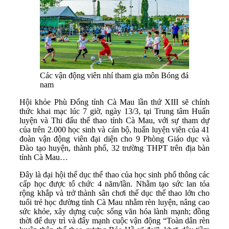
Các vận động viên nhí tham gia môn Bóng đá
nam
Hội khỏe Phù Đổng tỉnh Cà Mau lần thứ XIII sẽ chính
thức khai mạc lúc 7 giờ, ngày 13/3, tại Trung tâm Huấn
luyện và Thi đấu thể thao tỉnh Cà Mau, với sự tham dự
của trên 2.000 học sinh và cán bộ, huấn luyện viên của 41
đoàn vận động viên đại diện cho 9 Phòng Giáo dục và
Đào tạo huyện, thành phố, 32 trường THPT trên địa bàn
tỉnh Cà Mau…
Đây là đại hội thể dục thể thao của học sinh phổ thông các
cấp học được tổ chức 4 năm/lần. Nhằm tạo sức lan tỏa
rộng khắp và trở thành sân chơi thể dục thể thao lớn cho
tuổi trẻ học đường tỉnh Cà Mau nhằm rèn luyện, nâng cao
sức khỏe, xây dựng cuộc sống văn hóa lành mạnh; đồng
thời để duy trì và đẩy mạnh cuộc vận động “Toàn dân rèn