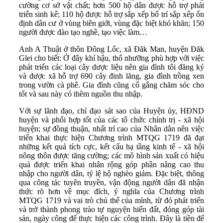
cường cơ sở vật chất; hơn 500 hộ dân được hỗ trợ phát
triển sinh kế; 110 hộ được hỗ trợ sắp xếp bố trí sắp xếp ổn
định dân cư ở vùng biên giới, vùng đặc biệt khó khăn; 150
người được đào tạo nghề, tạo việc làm…
Anh A Thuật ở thôn Đông Lốc, xã Đăk Man, huyện Đăk
Glei cho biết: Ở đây khí hậu, thổ nhưỡng phù hợp với việc
phát triển các loại cây dược liệu nên gia đình tôi đăng ký
và được xã hỗ trợ 690 cây đinh lăng, gia đình trồng xen
trong vườn cà phê. Gia đình cũng cố gắng chăm sóc cho
tốt và sau này có thêm nguồn thu nhập.
Với sự lãnh đạo, chỉ đạo sát sao của Huyện ủy, HĐND
huyện và phối hợp tốt của các tổ chức chính trị - xã hội
huyện; sự đồng thuận, nhất trí cao của Nhân dân nên việc
triển khai thực hiện Chương trình MTQG 1719 đã đạt
những kết quả tích cực, kết cấu hạ tầng kinh tế - xã hội
nông thôn được tăng cường; các mô hình sản xuất có hiệu
quả được triển khai nhân rộng góp phần nâng cao thu
nhập cho người dân, tỷ lệ hộ nghèo giảm. Đặc biệt, thông
qua công tác tuyên truyền, vận động người dân đã nhận
thức rõ hơn về mục đích, ý nghĩa của Chương trình
MTQG 1719 và vai trò chủ thể của mình, từ đó phát triển
và trở thành phong trào tự nguyện hiến đất, đóng góp tài
sản, ngày công để thực hiện các công trình. Đây là tiền để