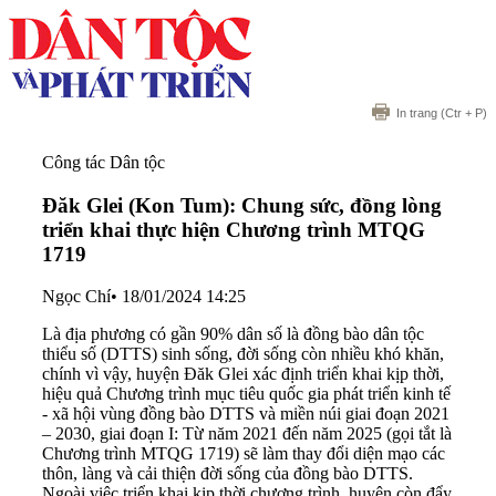
In trang
(Ctr + P)
Công tác Dân tộc
Đăk Glei (Kon Tum): Chung sức, đồng lòng
triển khai thực hiện Chương trình MTQG
1719
Ngọc Chí
•
18/01/2024 14:25
Là địa phương có gần 90% dân số là đồng bào dân tộc
thiểu số (DTTS) sinh sống, đời sống còn nhiều khó khăn,
chính vì vậy, huyện Đăk Glei xác định triển khai kịp thời,
hiệu quả Chương trình mục tiêu quốc gia phát triển kinh tế
- xã hội vùng đồng bào DTTS và miền núi giai đoạn 2021
– 2030, giai đoạn I: Từ năm 2021 đến năm 2025 (gọi tắt là
Chương trình MTQG 1719) sẽ làm thay đổi diện mạo các
thôn, làng và cải thiện đời sống của đồng bào DTTS.
Ngoài việc triển khai kịp thời chương trình, huyện còn đẩy