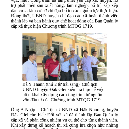
vực, như: Công trình hạ tầng thiết yếu cấp xã, huyện; hỗ
trợ phát triển sản xuất nông, lâm nghiệp; bố trí, sắp xếp
dân cư… làm cơ sở chỉ đạo bố trí các nguồn lực thực hiện.
Đồng thời, UBND huyện chỉ đạo các xã hoàn thành việc
thành lập và ban hành quy chế hoạt động của Ban Quản lý
cấp xã thực hiện Chương trình MTQG 1719.
Bà Y Thanh (thứ 2 từ trái sang), Chủ tịch
UBND huyện Đăk Glei kiểm tra thực tế việc
triển khai xây dựng các công trình từ nguồn
vốn đầu tư của Chương trình MTQG 1719
Ông A Nhập – Chủ tịch UBND xã Đăk Nhoong, huyện
Đăk Glei cho biết: Đối với xã đã thành lập Ban Quản lý
cấp xã và phân công nhiệm vụ cụ thể cho từng thành viên.
Khi xây dựng kế hoạch thi xã cũng lựa chọn như những