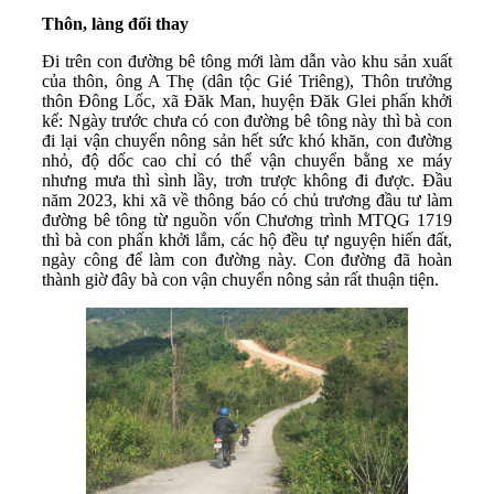
Thôn, làng đổi thay
Đi trên con đường bê tông mới làm dẫn vào khu sản xuất
của thôn, ông A Thẹ (dân tộc Gié Triêng), Thôn trưởng
thôn Đông Lốc, xã Đăk Man, huyện Đăk Glei phấn khởi
kể: Ngày trước chưa có con đường bê tông này thì bà con
đi lại vận chuyển nông sản hết sức khó khăn, con đường
nhỏ, độ dốc cao chỉ có thể vận chuyển bằng xe máy
nhưng mưa thì sình lầy, trơn trược không đi được. Đầu
năm 2023, khi xã về thông báo có chủ trương đầu tư làm
đường bê tông từ nguồn vốn Chương trình MTQG 1719
thì bà con phấn khởi lắm, các hộ đều tự nguyện hiến đất,
ngày công để làm con đường này. Con đường đã hoàn
thành giờ đây bà con vận chuyển nông sản rất thuận tiện.