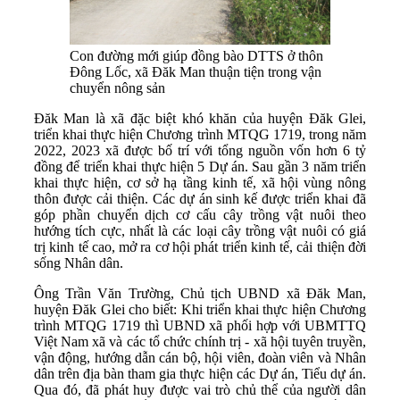
Con đường mới giúp đồng bào DTTS ở thôn
Đông Lốc, xã Đăk Man thuận tiện trong vận
chuyển nông sản
Đăk Man là xã đặc biệt khó khăn của huyện Đăk Glei,
triển khai thực hiện Chương trình MTQG 1719, trong năm
2022, 2023 xã được bố trí với tổng nguồn vốn hơn 6 tỷ
đồng để triển khai thực hiện 5 Dự án. Sau gần 3 năm triển
khai thực hiện, cơ sở hạ tầng kinh tế, xã hội vùng nông
thôn được cải thiện. Các dự án sinh kế được triển khai đã
góp phần chuyển dịch cơ cấu cây trồng vật nuôi theo
hướng tích cực, nhất là các loại cây trồng vật nuôi có giá
trị kinh tế cao, mở ra cơ hội phát triển kinh tế, cải thiện đời
sống Nhân dân.
Ông Trần Văn Trường, Chủ tịch UBND xã Đăk Man,
huyện Đăk Glei cho biết: Khi triển khai thực hiện Chương
trình MTQG 1719 thì UBND xã phối hợp với UBMTTQ
Việt Nam xã và các tổ chức chính trị - xã hội tuyên truyền,
vận động, hướng dẫn cán bộ, hội viên, đoàn viên và Nhân
dân trên địa bàn tham gia thực hiện các Dự án, Tiểu dự án.
Qua đó, đã phát huy được vai trò chủ thể của người dân