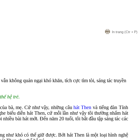
In trang
(Ctr + P)
n không quản ngại khó khăn, tích cực tìm tòi, sáng tác truyền
hế hệ trẻ.
 của bà, mẹ. Cứ như vậy, những câu
hát Then
và tiếng đàn Tính
ghe biểu diễn hát Then, cứ mỗi lần như vậy tôi thường nhẩm hát
i nhiều bài hát mới. Đến năm 20 tuổi, tôi bắt đầu tập sáng tác các
ng như khó có thể giữ được. Bởi hát Then là một loại hình nghệ