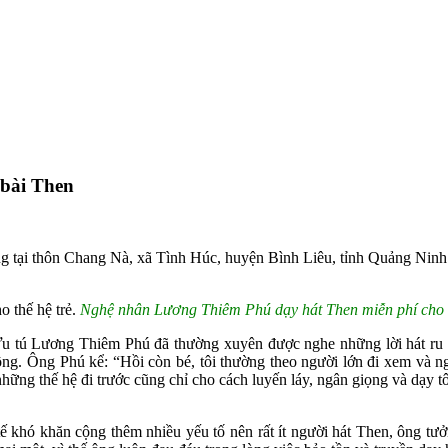
bài Then
 tại thôn Chang Nà, xã Tình Húc, huyện Bình Liêu, tỉnh Quảng Ninh vẫ
Nghệ nhân Lương Thiêm Phú dạy hát Then miễn phí cho t
 Ưu tú Lương Thiêm Phú đã thường xuyên được nghe những lời hát ru
ông. Ông Phú kể: “Hồi còn bé, tôi thường theo người lớn đi xem và n
 những thế hệ đi trước cũng chỉ cho cách luyến láy, ngân giọng và dạy tô
 khó khăn cộng thêm nhiều yếu tố nên rất ít người hát Then, ông tưở