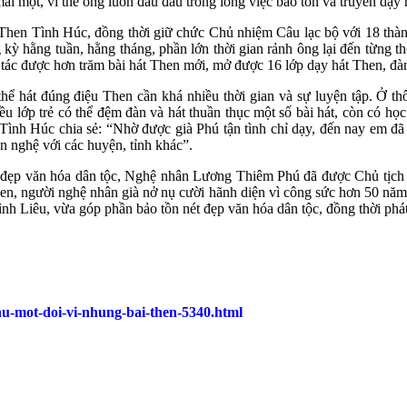
mai một, vì thế ông luôn đau đáu trong lòng việc bảo tồn và truyền dạy 
Then Tình Húc, đồng thời giữ chức Chủ nhiệm Câu lạc bộ với 18 thành
ỳ hằng tuần, hằng tháng, phần lớn thời gian rảnh ông lại đến từng thô
tác được hơn trăm bài hát Then mới, mở được 16 lớp dạy hát Then, đàn
ể hát đúng điệu Then cần khá nhiều thời gian và sự luyện tập. Ở th
u lớp trẻ có thể đệm đàn và hát thuần thục một số bài hát, còn có học
h Húc chia sẻ: “Nhờ được già Phú tận tình chỉ dạy, đến nay em đã c
ăn nghệ với các huyện, tỉnh khác”.
 đẹp văn hóa dân tộc, Nghệ nhân Lương Thiêm Phú đã được Chủ tịch 
en, người nghệ nhân già nở nụ cười hãnh diện vì công sức hơn 50 năm l
nh Liêu, vừa góp phần bảo tồn nét đẹp văn hóa dân tộc, đồng thời phát
hu-mot-doi-vi-nhung-bai-then-5340.html