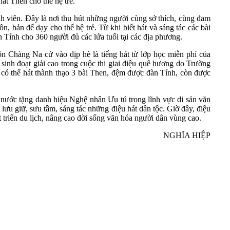
hát Then cho thế hệ trẻ.
 viên. Đây là nơi thu hút những người cùng sở thích, cùng đam
n, bản để dạy cho thế hệ trẻ. Từ khi biết hát và sáng tác các bài
 Tính cho 360 người đủ các lứa tuổi tại các địa phương.
ôn Chàng Na cứ vào dịp hè là tiếng hát từ lớp học miễn phí của
 sinh đoạt giải cao trong cuộc thi giai điệu quê hương do Trường
ó thể hát thành thạo 3 bài Then, đệm được đàn Tính, còn được
nước tặng danh hiệu Nghệ nhân Ưu tú trong lĩnh vực di sản văn
ưu giữ, sưu tầm, sáng tác những điệu hát dân tộc. Giờ đây, điệu
 triển du lịch, nâng cao đời sống văn hóa người dân vùng cao.
NGHĨA HIỆP