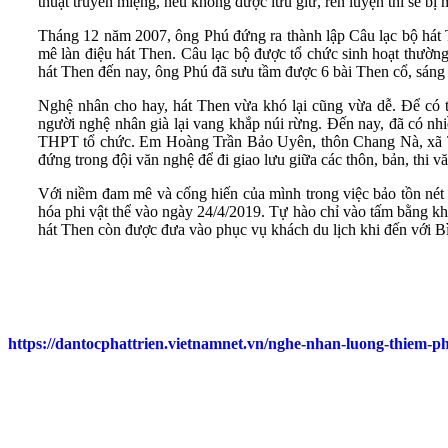
thuật truyền miệng, nếu không được lưu giữ, rèn luyện thì sẽ bị 
Tháng 12 năm 2007, ông Phú đứng ra thành lập Câu lạc bộ hát 
mê làn điệu hát Then. Câu lạc bộ được tổ chức sinh hoạt thường k
hát Then đến nay, ông Phú đã sưu tầm được 6 bài Then cổ, sáng 
Nghệ nhân cho hay, hát Then vừa khó lại cũng vừa dễ. Để có th
người nghệ nhân già lại vang khắp núi rừng. Đến nay, đã có nhiề
THPT tổ chức. Em Hoàng Trần Bảo Uyên, thôn Chang Nà, xã Tìn
đứng trong đội văn nghệ để đi giao lưu giữa các thôn, bản, thi v
Với niềm đam mê và cống hiến của mình trong việc bảo tồn nét
hóa phi vật thể vào ngày 24/4/2019. Tự hào chỉ vào tấm bằng kh
hát Then còn được đưa vào phục vụ khách du lịch khi đến với Bì
https://dantocphattrien.vietnamnet.vn/nghe-nhan-luong-thiem-p