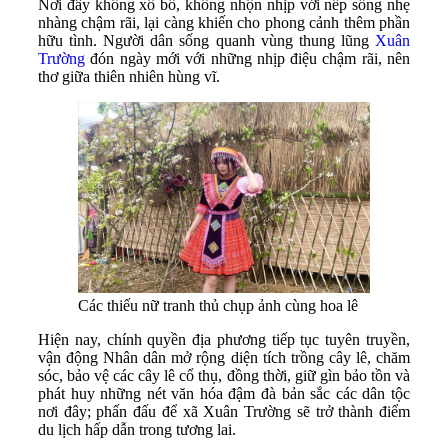
Nơi đây không xô bồ, không nhộn nhịp với nếp sống nhẹ
nhàng chậm rãi, lại càng khiến cho phong cảnh thêm phần
hữu tình. Người dân sống quanh vùng thung lũng
Xuân
Trường
đón ngày mới với những nhịp điệu chậm rãi, nên
thơ giữa thiên nhiên hùng vĩ.
Các thiếu nữ tranh thủ chụp ảnh cùng hoa lê
Hiện nay, chính quyền địa phương tiếp tục tuyên truyền,
vận động Nhân dân mở rộng diện tích trồng cây lê, chăm
sóc, bảo vệ các cây lê cổ thụ, đồng thời, giữ gìn bảo tồn và
phát huy những nét văn hóa đậm đà bản sắc các dân tộc
nơi đây; phấn đấu để xã Xuân Trường sẽ trở thành điểm
du lịch hấp dẫn trong tương lai.