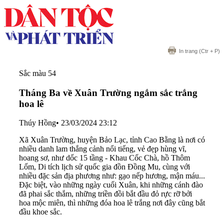
In trang
(Ctr + P)
Sắc màu 54
Tháng Ba về Xuân Trường ngắm sắc trắng
hoa lê
Thúy Hồng
•
23/03/2024 23:12
Xã Xuân Trường, huyện Bảo Lạc, tỉnh Cao Bằng là nơi có
nhiều danh lam thắng cảnh nổi tiếng, vẻ đẹp hùng vĩ,
hoang sơ, như dốc 15 tầng - Khau Cốc Chà, hồ Thôm
Lốm, Di tích lịch sử quốc gia đồn Đồng Mu, cùng với
nhiều đặc sản địa phương như: gạo nếp hương, mận máu...
Đặc biệt, vào những ngày cuối Xuân, khi những cánh đào
đã phai sắc thắm, những triền đồi bắt đầu đỏ rực rỡ bởi
hoa mộc miên, thì những đóa hoa lê trắng nơi đây cũng bắt
đầu khoe sắc.