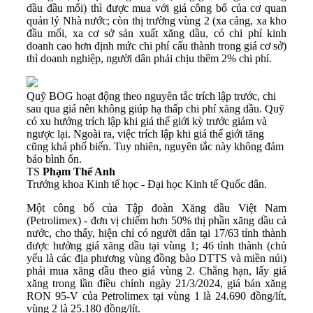
dầu đầu mối) thì được mua với giá công bố của cơ quan
quản lý Nhà nước; còn thị trường vùng 2 (xa cảng, xa kho
đầu mối, xa cơ sở sản xuất xăng dầu, có chi phí kinh
doanh cao hơn định mức chi phí cấu thành trong giá cơ sở)
thì doanh nghiệp, người dân phải chịu thêm 2% chi phí.
Quỹ BOG hoạt động theo nguyên tắc trích lập trước, chi
sau qua giá nên không giúp hạ thấp chi phí xăng dầu. Quỹ
có xu hướng trích lập khi giá thế giới kỳ trước giảm và
ngược lại. Ngoài ra, việc trích lập khi giá thế giới tăng
cũng khá phổ biến. Tuy nhiên, nguyên tắc này không đảm
bảo bình ổn.
TS
Phạm Thế Anh
Trưởng khoa Kinh tế học - Đại học Kinh tế Quốc dân.
Một công bố của Tập đoàn Xăng dầu Việt Nam
(Petrolimex) - đơn vị chiếm hơn 50% thị phần xăng dầu cả
nước, cho thấy, hiện chỉ có người dân tại 17/63 tỉnh thành
được hưởng giá xăng dầu tại vùng 1; 46 tỉnh thành (chủ
yếu là các địa phương vùng đồng bào DTTS và miền núi)
phải mua xăng dầu theo giá vùng 2. Chẳng hạn, lấy giá
xăng trong lần điều chỉnh ngày 21/3/2024, giá bán xăng
RON 95-V của Petrolimex tại vùng 1 là 24.690 đồng/lít,
vùng 2 là 25.180 đồng/lít.