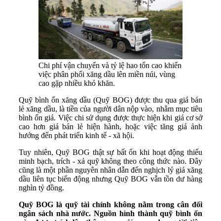
Chi phí vận chuyển và tỷ lệ hao tổn cao khiến
việc phân phối xăng dầu lên miền núi, vùng
cao gặp nhiều khó khăn.
Quỹ bình ổn xăng dầu (Quỹ BOG) được thu qua giá bán
lẻ xăng dầu, là tiền của người dân nộp vào, nhằm mục tiêu
bình ổn giá. Việc chi sử dụng được thực hiện khi giá cơ sở
cao hơn giá bán lẻ hiện hành, hoặc việc tăng giá ảnh
hưởng đến phát triển kinh tế - xã hội.
Tuy nhiên, Quỹ BOG thật sự bất ổn khi hoạt động thiếu
minh bạch, trích - xả quỹ không theo công thức nào. Đây
cũng là một phần nguyên nhân dẫn đến nghịch lý giá xăng
dầu liên tục biến động nhưng Quỹ BOG vẫn tồn dư hàng
nghìn tỷ đồng.
Quỹ BOG là quỹ tài chính không nằm trong cân đối
ngân sách nhà nước. Nguồn hình thành quỹ bình ổn