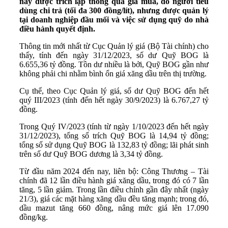
này được trích lập thông qua giá mua, do người tiêu
dùng chi trả (tối đa 300 đồng/lít), nhưng được quản lý
tại doanh nghiệp đầu mối và việc sử dụng quỹ do nhà
điều hành quyết định.
Thông tin mới nhất từ Cục Quản lý giá (Bộ Tài chính) cho
thấy, tính đến ngày 31/12/2023, số dư Quỹ BOG là
6.655,36 tỷ đồng. Tồn dư nhiều là bởi, Quỹ BOG gần như
không phải chi nhằm bình ổn giá xăng dầu trên thị trường.
Cụ thể, theo Cục Quản lý giá, số dư Quỹ BOG đến hết
quý III/2023 (tính đến hết ngày 30/9/2023) là 6.767,27 tỷ
đồng.
Trong Quý IV/2023 (tính từ ngày 1/10/2023 đến hết ngày
31/12/2023), tổng số trích Quỹ BOG là 14,94 tỷ đồng;
tổng số sử dụng Quỹ BOG là 132,83 tỷ đồng; lãi phát sinh
trên số dư Quỹ BOG dương là 3,34 tỷ đồng.
Từ đầu năm 2024 đến nay, liên bộ: Công Thương – Tài
chính đã 12 lần điều hành giá xăng dầu, trong đó có 7 lần
tăng, 5 lần giảm. Trong lần điều chỉnh gần đây nhất (ngày
21/3), giá các mặt hàng xăng dầu đều tăng mạnh; trong đó,
dầu mazut tăng 660 đồng, nâng mức giá lên 17.090
đồng/kg.