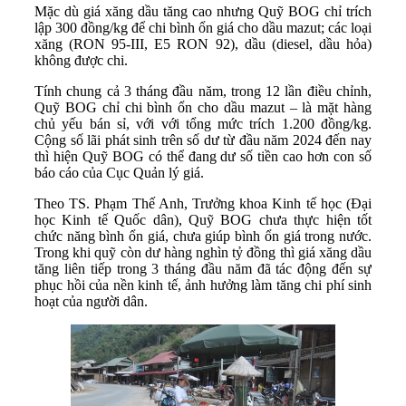
Mặc dù giá xăng dầu tăng cao nhưng Quỹ BOG chỉ trích
lập 300 đồng/kg để chi bình ổn giá cho dầu mazut; các loại
xăng (RON 95-III, E5 RON 92), dầu (diesel, dầu hỏa)
không được chi.
Tính chung cả 3 tháng đầu năm, trong 12 lần điều chỉnh,
Quỹ BOG chỉ chi bình ổn cho dầu mazut – là mặt hàng
chủ yếu bán sỉ, với với tổng mức trích 1.200 đồng/kg.
Cộng số lãi phát sinh trên số dư từ đầu năm 2024 đến nay
thì hiện Quỹ BOG có thể đang dư số tiền cao hơn con số
báo cáo của Cục Quản lý giá.
Theo TS. Phạm Thế Anh, Trưởng khoa Kinh tế học (Đại
học Kinh tế Quốc dân), Quỹ BOG chưa thực hiện tốt
chức năng bình ổn giá, chưa giúp bình ổn giá trong nước.
Trong khi quỹ còn dư hàng nghìn tỷ đồng thì giá xăng dầu
tăng liên tiếp trong 3 tháng đầu năm đã tác động đến sự
phục hồi của nền kinh tế, ảnh hưởng làm tăng chi phí sinh
hoạt của người dân.