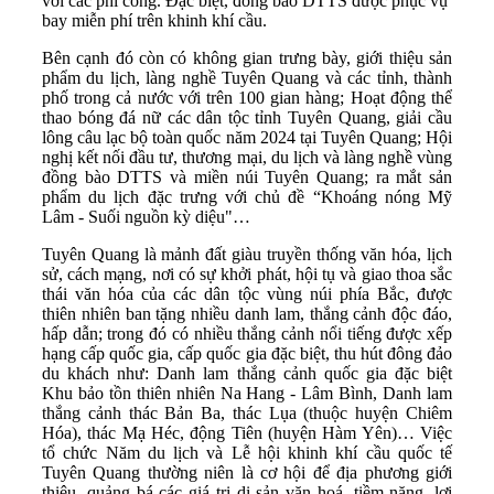
với các phi công. Đặc biệt, đồng bào DTTS được phục vụ
bay miễn phí trên khinh khí cầu.
Bên cạnh đó còn có không gian trưng bày, giới thiệu sản
phẩm du lịch, làng nghề Tuyên Quang và các tỉnh, thành
phố trong cả nước với trên 100 gian hàng; Hoạt động thể
thao bóng đá nữ các dân tộc tỉnh Tuyên Quang, giải cầu
lông câu lạc bộ toàn quốc năm 2024 tại Tuyên Quang; Hội
nghị kết nối đầu tư, thương mại, du lịch và làng nghề vùng
đồng bào DTTS và miền núi Tuyên Quang; ra mắt sản
phẩm du lịch đặc trưng với chủ đề “Khoáng nóng Mỹ
Lâm - Suối nguồn kỳ diệu"…
Tuyên Quang là mảnh đất giàu truyền thống văn hóa, lịch
sử, cách mạng, nơi có sự khởi phát, hội tụ và giao thoa sắc
thái văn hóa của các dân tộc vùng núi phía Bắc, được
thiên nhiên ban tặng nhiều danh lam, thắng cảnh độc đáo,
hấp dẫn; trong đó có nhiều thắng cảnh nổi tiếng được xếp
hạng cấp quốc gia, cấp quốc gia đặc biệt, thu hút đông đảo
du khách như: Danh lam thắng cảnh quốc gia đặc biệt
Khu bảo tồn thiên nhiên Na Hang - Lâm Bình, Danh lam
thắng cảnh thác Bản Ba, thác Lụa (thuộc huyện Chiêm
Hóa), thác Mạ Héc, động Tiên (huyện Hàm Yên)… Việc
tổ chức Năm du lịch và Lễ hội khinh khí cầu quốc tế
Tuyên Quang thường niên là cơ hội để địa phương giới
thiệu, quảng bá các giá trị di sản văn hoá, tiềm năng, lợi