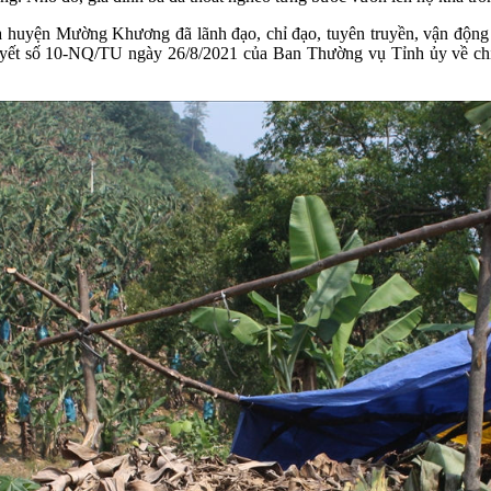
ua huyện Mường Khương đã lãnh đạo, chỉ đạo, tuyên truyền, vận động 
 quyết số 10-NQ/TU ngày 26/8/2021 của Ban Thường vụ Tỉnh ủy về chi