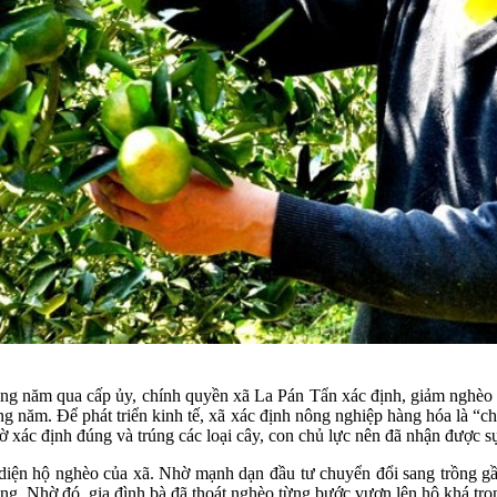
ững năm qua cấp ủy, chính quyền xã La Pán Tẩn xác định, giảm nghèo là
g năm. Để phát triển kinh tế, xã xác định nông nghiệp hàng hóa là “chì
Nhờ xác định đúng và trúng các loại cây, con chủ lực nên đã nhận được
iện hộ nghèo của xã. Nhờ mạnh dạn đầu tư chuyển đổi sang trồng gần 1
g. Nhờ đó, gia đình bà đã thoát nghèo từng bước vươn lên hộ khá tron