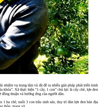
 nhiệm vụ trọng tâm và đã đề ra nhiều giải pháp phát triển kinh
a khóa”. Xã thực hiện “1 cây, 1 con” chủ lực là cây chè, lợn đen
 sự đồng thuận và hưởng ứng của người dân.
 ha chè, nuôi 3 con trâu sinh sản, duy trì đàn lợn đen bản địa
g thôn, trong xã.