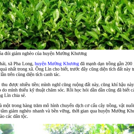
 xóa đói giảm nghèo của huyện Mường Khương
hải, xã Pha Long,
huyện Mường Khương
đã mạnh dạn trồng gần 200 g
quả nhất trong xã. Ông Lìn cho biết, trước đây cũng diện tích đất này 
ần trên cùng diện tích canh tác.
ýt thu được nhiều tiền; mình nghĩ cũng ruộng đất này, cũng khí hậu n
 do mình thiếu kỹ thuật chăm sóc. Rồi học hỏi dần dần cũng đã biết c
g Lìn chia sẻ.
là một trong hàng trăm mô hình chuyển dịch cơ cấu cây trồng, vật nuô
tâm giảm nghèo nhanh và bền vững, thời gian qua huyện Mường Khươn
ào các dân tộc.