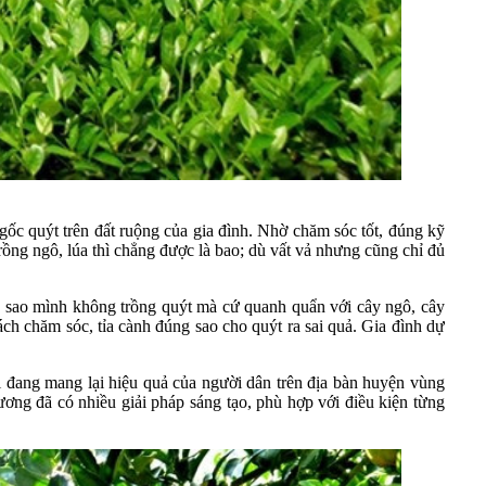
ốc quýt trên đất ruộng của gia đình. Nhờ chăm sóc tốt, đúng kỹ
trồng ngô, lúa thì chẳng được là bao; dù vất vả nhưng cũng chỉ đủ
ày sao mình không trồng quýt mà cứ quanh quẩn với cây ngô, cây
ách chăm sóc, tỉa cành đúng sao cho quýt ra sai quả. Gia đình dự
i đang mang lại hiệu quả của người dân trên địa bàn huyện vùng
g đã có nhiều giải pháp sáng tạo, phù hợp với điều kiện từng