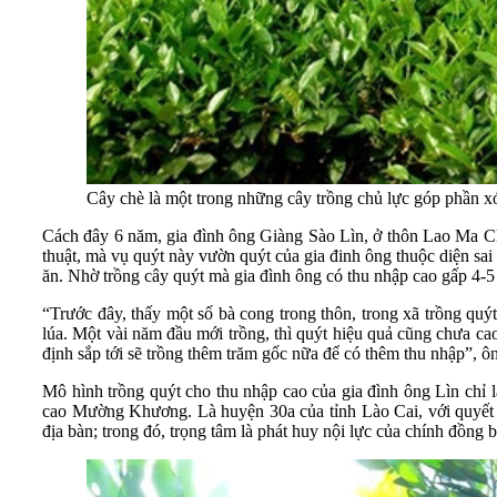
Cây chè là một trong những cây trồng chủ lực góp phần
Cách đây 6 năm, gia đình ông Giàng Sào Lìn, ở thôn Lao Ma C
thuật, mà vụ quýt này vườn quýt của gia đinh ông thuộc diện sai 
ăn. Nhờ trồng cây quýt mà gia đình ông có thu nhập cao gấp 4-5 l
“Trước đây, thấy một số bà cong trong thôn, trong xã trồng qu
lúa. Một vài năm đầu mới trồng, thì quýt hiệu quả cũng chưa cao
định sắp tới sẽ trồng thêm trăm gốc nữa để có thêm thu nhập”, ôn
Mô hình trồng quýt cho thu nhập cao của gia đình ông Lìn chỉ 
cao Mường Khương. Là huyện 30a của tỉnh Lào Cai, với quyết 
địa bàn; trong đó, trọng tâm là phát huy nội lực của chính đồng b