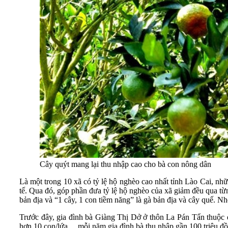
Cây quýt mang lại thu nhập cao cho bà con nông dân
Là một trong 10 xã có tỷ lệ hộ nghèo cao nhất tỉnh Lào Cai, nh
tế. Qua đó, góp phần đưa tỷ lệ hộ nghèo của xã giảm đều qua từn
bản địa và “1 cây, 1 con tiềm năng” là gà bản địa và cây quế. 
Trước đây, gia đình bà Giàng Thị Dở ở thôn La Pán Tẩn thuộc d
hơn 10 con/lứa… mỗi năm gia đình bà thu nhập gần 100 triệu đồn