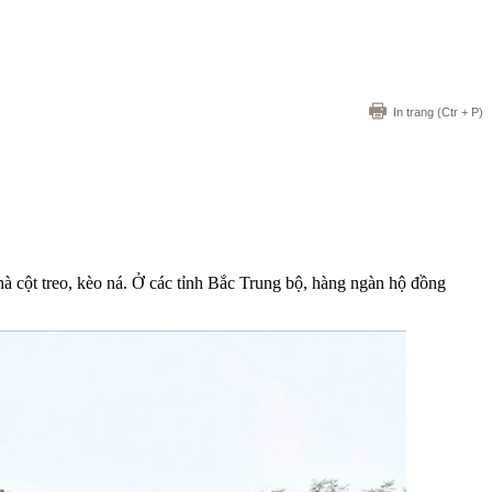
In trang
(Ctr + P)
à cột treo, kèo ná. Ở các tỉnh Bắc Trung bộ, hàng ngàn hộ đồng