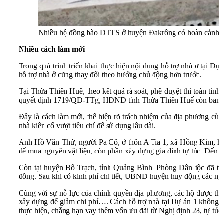
Nhiều hộ đồng bào DTTS ở huyện Đakrông có hoàn cảnh k
Nhiều cách làm mới
Trong quá trình triển khai thực hiện nội dung hỗ trợ nhà ở tại
hỗ trợ nhà ở cũng thay đổi theo hướng chủ động hơn trước.
Tại Thừa Thiên Huế, theo kết quả rà soát, phê duyệt thì toàn tỉ
quyết định 1719/QĐ-TTg, HĐND tỉnh Thừa Thiên Huế còn ban hàn
Đây là cách làm mới, thể hiện rõ trách nhiệm của địa phương c
nhà kiên cố vượt tiêu chí để sử dụng lâu dài.
Anh Hồ Văn Thứ, người Pa Cô, ở thôn A Tia 1, xã Hồng Kim, huy
để mua nguyên vật liệu, còn phần xây dựng gia đình tự túc. Đến 
Còn tại huyện Bố Trạch, tỉnh Quảng Bình, Phòng Dân tộc đã
đồng. Sau khi có kinh phí chi tiết, UBND huyện huy động các n
Cùng với sự nỗ lực của chính quyền địa phương, các hộ được th
xây dựng để giảm chi phí…..Cách hỗ trợ nhà tại Dự án 1 không 
thực hiện, chẳng hạn vay thêm vốn ưu đãi từ Nghị định 28, tự 