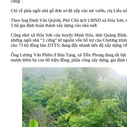
cứng”.
Chỉ về phía ngôi nhà gỗ đơn sơ đã xếp vào mé vườn, chị Liễu nói
Theo ông Đinh Văn Quỳnh, Phó Chủ tịch UBND xã Hóa Sơn, toàn
5 hộ gia đình hoàn thành xây dựng vào nhà mới
Cũng như xã Hóa Sơn của huyện Minh Hóa, tỉnh Quảng Bình, 
những ngôi nhà “3 cứng” từ nguồn vốn hỗ trợ của Chương trìn
cho 73 hộ đồng bào DTTS; đang đẩy nhanh tiến độ xây dựng 18 
Ông Lương Văn Phiên ở Bản Tạng, xã Tiền Phong đang tất bật 
mượn thêm bà con 60 triệu đồng; phần công xây dựng, gia đình t