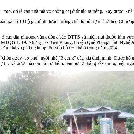
: “đó, đó là căn nhà mà vợ chồng chị ở từ lúc ra riêng. Nay được Nhà 
 xã có 10 hộ gia đình được hưởng chế độ hỗ trợ nhà ở theo Chương 
ở các địa phương vùng đồng bào DTTS và miền núi thuộc khu vực 
h MTQG 1719. Như tại xã Tiền Phong, huyện Quế Phong, tỉnh Nghệ An 
căn nhà và giải ngân nguồn vốn hỗ trợ nhà ở trong năm 2024.
“chồng xây, vợ phụ” ngôi nhà “3 cứng” của gia đình mình. Được hỗ t
ự túc và được bà con hỗ trợ thêm. Sau hơn 2 tháng xây dựng, hiện ngô