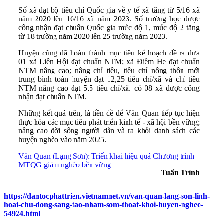
Số xã đạt bộ tiêu chí Quốc gia về y tế xã tăng từ 5/16 xã
năm 2020 lên 16/16 xã năm 2023. Số trường học được
công nhận đạt chuẩn Quốc gia mức độ 1, mức độ 2 tăng
từ 18 trường năm 2020 lên 25 trường năm 2023.
Huyện cũng đã hoàn thành mục tiêu kế hoạch đề ra đưa
01 xã Liên Hội đạt chuẩn NTM; xã Điềm He đạt chuẩn
NTM nâng cao; nâng chỉ tiêu, tiêu chí nông thôn mới
trung bình toàn huyện đạt 12,25 tiêu chí/xã và chỉ tiêu
NTM nâng cao đạt 5,5 tiêu chí/xã, có 08 xã được công
nhận đạt chuẩn NTM.
Những kết quả trên, là tiền đề để Văn Quan tiếp tục hiện
thực hóa các mục tiêu phát triển kinh tế - xã hội bền vững;
nâng cao đời sống người dân và ra khỏi danh sách các
huyện nghèo vào năm 2025.
Văn Quan (Lạng Sơn): Triển khai hiệu quả Chương trình
MTQG giảm nghèo bền vững
Tuấn Trình
https://dantocphattrien.vietnamnet.vn/van-quan-lang-son-linh-
hoat-chu-dong-sang-tao-nham-som-thoat-khoi-huyen-ngheo-
54924.html