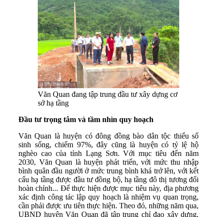
Văn Quan đang tập trung đầu tư xây dựng cơ
sở hạ tầng
Ðầu tư trọng tâm và tầm nhìn quy hoạch
Văn Quan là huyện có đông đồng bào dân tộc thiểu số
sinh sống, chiếm 97%, đây cũng là huyện có tỷ lệ hộ
nghèo cao của tỉnh Lạng Sơn. Với mục tiêu đến năm
2030, Văn Quan là huyện phát triển, với mức thu nhập
bình quân đầu người ở mức trung bình khá trở lên, với kết
cấu hạ tầng được đầu tư đồng bộ, hạ tầng đô thị tương đối
hoàn chỉnh... Để thực hiện được mục tiêu này, địa phương
xác định công tác lập quy hoạch là nhiệm vụ quan trọng,
cần phải được ưu tiên thực hiện. Theo đó, những năm qua,
UBND huyện Văn Quan đã tập trung chỉ đạo xây dựng,