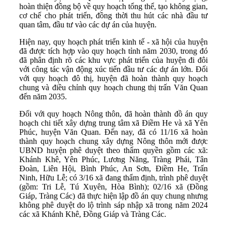
hoàn thiện đồng bộ về quy hoạch tổng thể, tạo không gian,
cơ chế cho phát triển, đồng thời thu hút các nhà đầu tư
quan tâm, đầu tư vào các dự án của huyện.
Hiện nay, quy hoạch phát triển kinh tế - xã hội của huyện
đã được tích hợp vào quy hoạch tỉnh năm 2030, trong đó
đã phân định rõ các khu vực phát triển của huyện đi đôi
với công tác vận động xúc tiến đầu tư các dự án lớn. Đối
với quy hoạch đô thị, huyện đã hoàn thành quy hoạch
chung và điều chỉnh quy hoạch chung thị trấn Văn Quan
đến năm 2035.
Đối với quy hoạch Nông thôn, đã hoàn thành đồ án quy
hoạch chi tiết xây dựng trung tâm xã Điềm He và xã Yên
Phúc, huyện Văn Quan. Đến nay, đã có 11/16 xã hoàn
thành quy hoạch chung xây dựng Nông thôn mới được
UBND huyện phê duyệt theo thẩm quyền gồm các xã:
Khánh Khê, Yên Phúc, Lương Năng, Tràng Phái, Tân
Đoàn, Liên Hội, Bình Phúc, An Sơn, Điềm He, Trấn
Ninh, Hữu Lễ; có 3/16 xã đang thẩm định, trình phê duyệt
(gồm: Tri Lễ, Tú Xuyên, Hòa Bình); 02/16 xã (Đồng
Giáp, Tràng Các) đã thực hiện lập đồ án quy chung nhưng
không phê duyệt do lộ trình sáp nhập xã trong năm 2024
các xã Khánh Khê, Đồng Giáp và Tràng Các.