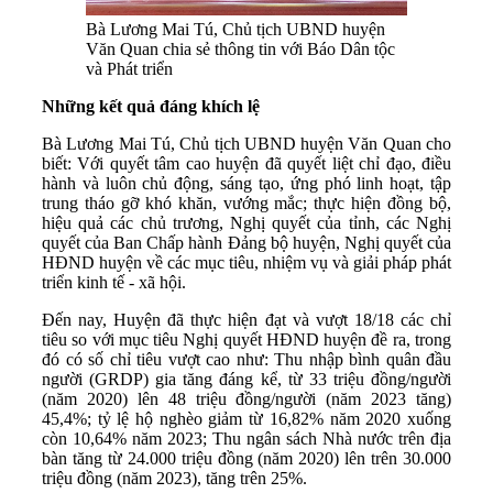
Bà Lương Mai Tú, Chủ tịch UBND huyện
Văn Quan chia sẻ thông tin với Báo Dân tộc
và Phát triển
Những kết quả đáng khích lệ
Bà Lương Mai Tú, Chủ tịch UBND huyện Văn Quan cho
biết: Với quyết tâm cao huyện đã quyết liệt chỉ đạo, điều
hành và luôn chủ động, sáng tạo, ứng phó linh hoạt, tập
trung tháo gỡ khó khăn, vướng mắc; thực hiện đồng bộ,
hiệu quả các chủ trương, Nghị quyết của tỉnh, các Nghị
quyết của Ban Chấp hành Đảng bộ huyện, Nghị quyết của
HĐND huyện về các mục tiêu, nhiệm vụ và giải pháp phát
triển kinh tế - xã hội.
Đến nay, Huyện đã thực hiện đạt và vượt 18/18 các chỉ
tiêu so với mục tiêu Nghị quyết HĐND huyện đề ra, trong
đó có số chỉ tiêu vượt cao như: Thu nhập bình quân đầu
người (GRDP) gia tăng đáng kể, từ 33 triệu đồng/người
(năm 2020) lên 48 triệu đồng/người (năm 2023 tăng)
45,4%; tỷ lệ hộ nghèo giảm từ 16,82% năm 2020 xuống
còn 10,64% năm 2023; Thu ngân sách Nhà nước trên địa
bàn tăng từ 24.000 triệu đồng (năm 2020) lên trên 30.000
triệu đồng (năm 2023), tăng trên 25%.