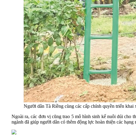
Người dân Tà Riềng cùng các cấp chính quyền triển khai x
Ngoài ra, các đơn vị cũng trao 5 mô hình sinh kế nuôi dúi cho t
ngành đã giúp người dân có thêm động lực hoàn thiện các hạng 