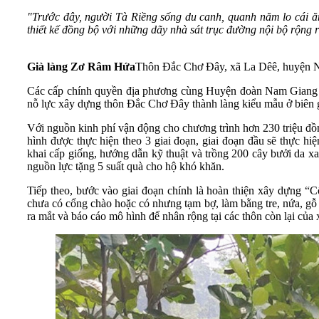
"Trước đây, người Tà Riềng sống du canh, quanh năm lo cái ă
thiết kế đồng bộ với những dãy nhà sát trục đường nội bộ rộng r
Già làng Zơ Râm Hứa
Thôn Đắc Chơ Đây, xã La Dêê, huyện 
Các cấp chính quyền địa phương cùng Huyện đoàn Nam Giang
nỗ lực xây dựng thôn Đắc Chơ Đây thành làng kiểu mẫu ở biên gi
Với nguồn kinh phí vận động cho chương trình hơn 230 triệu đồ
hình được thực hiện theo 3 giai đoạn, giai đoạn đầu sẽ thực hi
khai cấp giống, hướng dẫn kỹ thuật và trồng 200 cây bưởi da xa
nguồn lực tặng 5 suất quà cho hộ khó khăn.
Tiếp theo, bước vào giai đoạn chính là hoàn thiện xây dựng “C
chưa có cổng chào hoặc có nhưng tạm bợ, làm bằng tre, nứa, gỗ 
ra mắt và báo cáo mô hình để nhân rộng tại các thôn còn lại của