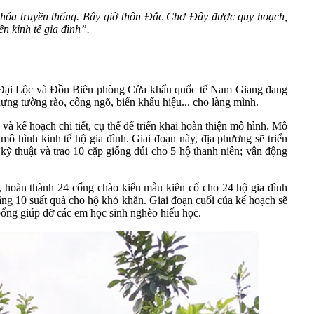
n hóa truyền thống. Bây giờ thôn Đắc Chơ Đây được quy hoạch,
n kinh tế gia đình”.
Đại Lộc và Đồn Biên phòng Cửa khẩu quốc tế Nam Giang đang
ng tường rào, cổng ngõ, biển khẩu hiệu... cho làng mình.
kế hoạch chi tiết, cụ thể để triển khai hoàn thiện mô hình. Mô
mô hình kinh tế hộ gia đình. Giai đoạn này, địa phương sẽ triển
kỹ thuật và trao 10 cặp giống dúi cho 5 hộ thanh niên; vận động
”, hoàn thành 24 cổng chào kiểu mẫu kiên cố cho 24 hộ gia đình
ặng 10 suất quà cho hộ khó khăn. Giai đoạn cuối của kế hoạch sẽ
 bổng giúp đỡ các em học sinh nghèo hiếu học.