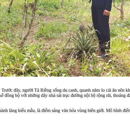
ước đây, người Tà Riềng sống du canh, quanh năm lo cái ăn nên khô
ế đồng bộ với những dãy nhà sát trục đường nội bộ rộng rãi, thoáng đ
hành làng kiểu mẫu, là điểm sáng văn hóa vùng biên giới. Mô hình điể