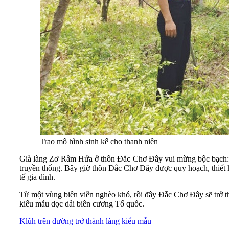
Trao mô hình sinh kế cho thanh niên
Già làng Zơ Râm Hứa ở thôn Đắc Chơ Đây vui mừng bộc bạch: Tr
truyền thống. Bây giờ thôn Đắc Chơ Đây được quy hoạch, thiết k
tế gia đình.
Từ một vùng biên viễn nghèo khó, rồi đây Đắc Chơ Đây sẽ trở t
kiểu mẫu dọc dải biên cương Tổ quốc.
Klũh trên đường trở thành làng kiểu mẫu