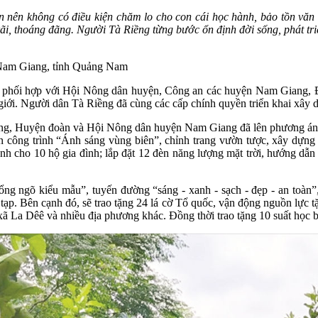
n nên không có điều kiện chăm lo cho con cái học hành, bảo tồn vă
ãi, thoáng đãng. Người Tà Riềng từng bước ổn định đời sống, phát triể
Nam Giang, tỉnh Quảng Nam
 phối hợp với Hội Nông dân huyện, Công an các huyện Nam Giang, 
ới. Người dân Tà Riềng đã cùng các cấp chính quyền triển khai xây dự
ng, Huyện đoàn và Hội Nông dân huyện Nam Giang đã lên phương án và 
ện công trình “Ánh sáng vùng biên”, chỉnh trang vườn tược, xây dựng 
nh cho 10 hộ gia đình; lắp đặt 12 đèn năng lượng mặt trời, hướng dẫn 
ổng ngõ kiểu mẫu”, tuyến đường “sáng - xanh - sạch - đẹp - an toàn
tạp. Bên cạnh đó, sẽ trao tặng 24 lá cờ Tổ quốc, vận động nguồn lực t
 xã La Dêê và nhiều địa phương khác. Đồng thời trao tặng 10 suất học