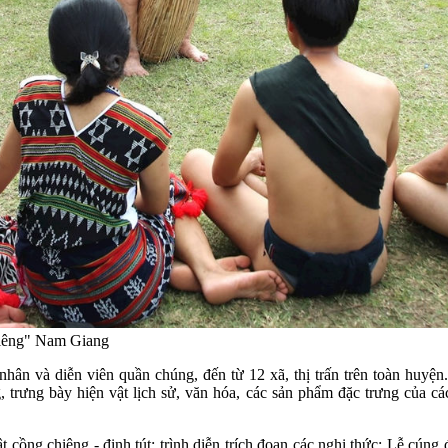
hiêng" Nam Giang
hân và diễn viên quần chúng, đến từ 12 xã, thị trấn trên toàn huy
rưng bày hiện vật lịch sử, văn hóa, các sản phẩm đặc trưng của các
ật cồng chiêng - đinh tút; trình diễn trích đoạn các nghi thức: Lễ cú