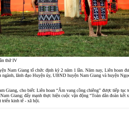
ần thứ IV
yện Nam Giang tổ chức định kỳ 2 năm 1 lần. Năm nay, Liên hoan đ
ban ngành, lãnh đạo Huyện ủy, UBND huyện Nam Giang và huyện Ngọc 
 Giang, cho biết: Liên hoan “Âm vang cồng chiêng” được tiếp tục t
ện Nam Giang; đẩy mạnh thực hiện cuộc vận động “Toàn dân đoàn kết xâ
triển kinh tế - xã hội.