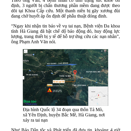
Theo ông Văn, 4 bệnh nhân có tình trạng sức khỏe ổn
định, 3 người bị chấn thương phần mềm đang được theo
dõi tại Khoa Cấp cứu. Một thanh niên bị gãy xương đùi
đang chờ huyết áp ổn định để phẫu thuật đóng đinh.
“Ngay khi nhận tin báo về vụ tai nạn, Bệnh viện Đa khoa
tỉnh Hà Giang đã bật chế độ báo động đỏ, huy động lực
lượng, trang thiết bị y tế để hỗ trợ ứng cứu các nạn nhân”,
ông Phạm Anh Văn nói.
Địa hình Quốc lộ 34 đoạn qua thôn Tả Mò,
xã Yên Định, huyện Bắc Mê, Hà Giang, nơi
xảy ra tai nạn
Như Báo Dân tộc và Phát triển đã đưa tin, khoảng 4 giờ