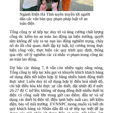
Ngành Điện Hà Tĩnh tuyên truyền tới người
dân các văn bản quy phạm pháp luật về an
toàn điện
Tổng công ty sẽ tiếp tục duy trì và tăng cường chất lượng
công tác kiểm tra an toàn lao động tại hiện trường, quyết
tâm không để xảy ra tai nạn lao động nghiêm trọng, cháy
nổ do lỗi chủ quan; thiết lập kỷ luật, kỷ cương trong thực
hiện công việc, thực hiện các quy trình quy định, thông
qua việc xử lý nghiêm các cá nhân vi phạm trong công tác
an toàn lao động.
Dự báo các tháng 7, 8 vẫn còn nhiều ngày nắng nóng,
Tổng công ty tiếp tục kêu gọi và khuyến khích khách hàng
sử dụng điện tiết kiệm hợp lý bằng nhiều hành động thiết
thực như: Luôn duy trì sử dụng hợp lý điều hoà nhiệt độ,
chỉ bật điều hòa khi thực sự cần thiết, đặt nhiệt độ ở mức
26-27 độ C trở lên; không sử dụng đồng thời nhiều thiết bị
điện có công suất lớn trong giờ cao điểm; đầu tư và sử
dụng các thiết bị điện tử, điện lạnh hiệu suất cao, tiết kiệm
điện, bảo vệ môi trường. EVNNPC mong muốn và biết ơn
quý khách hàng và Nhân dân đã và sẽ tiếp tục triệt để áp