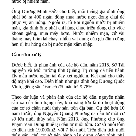
nước bị nhiễm mặn.
Ông Dương Minh Đức cho biết, mỗi tháng gia đình ông
phải bỏ ra 400 ngàn đồng mua nước ngọt đóng chai để
phục vụ ăn uống. Ngoài ra, từ khi nguồn nước bị nhiễm
mặn, gia đình ông phải chi hàng chục triệu đồng cho việc
khoan giếng, mua máy bơm. Nước nhiễm mặn, cứ vài
tháng máy bơm lại cháy, nhiều vật dụng của gia đình cũng
hen rỉ, hư hỏng do bị nước mặn xâm nhập.
Cần sớm xử lý
Được biết, từ phản ánh của các hộ dân, năm 2015, Sở Tài
nguyên và Môi trường tỉnh Quảng Trị cũng đã tiến hành
lấy mẫu nước ngầm tại đây xét nghiệm. Kết quả cho thấy
độ mặn khá cao. Điển hình như gia đình ông Dương Quốc
Vinh, giếng sâu 16m có độ mặn tới 9,78%.
Theo dư luận và phản ánh của các hộ dân, nguyên nhân
sâu xa của tình trạng này, khả năng lớn là do hoạt động
của cơ sở chăn nuôi thủy sản trên địa bàn. Cụ thể hơn 10
năm trước, ông Nguyễn Quang Phương đã đầu tư một cơ
sở lớn nuôi thủy sản. Năm 2013, ông Phương cho ông
Phạm Văn Dũng thuê lại đầu tư nuôi tôm. Cơ sở nuôi tôm
có diện tích 19.000m2, với 7 hồ nuôi. Trên diện tích nuôi
thủy sản, chủ cơ sở tiến hành xây dựng công trình nhà