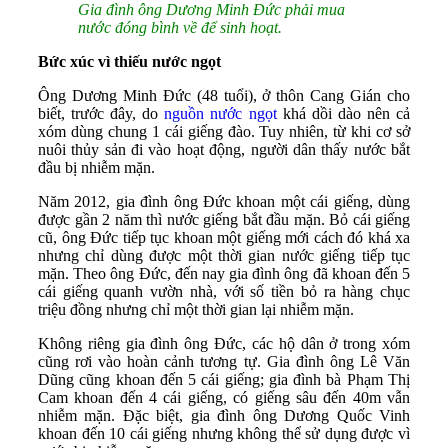
Gia đình ông Dương Minh Đức phải mua
nước đóng bình về để sinh hoạt.
Bức xúc vì thiếu nước ngọt
Ông Dương Minh Đức (48 tuổi), ở thôn Cang Gián cho
biết, trước đây, do
nguồn nước ngọt
khá dồi dào nên cả
xóm dùng chung 1 cái giếng đào. Tuy nhiên, từ khi cơ sở
nuôi thủy sản đi vào hoạt động, người dân thấy nước bắt
đầu bị nhiễm mặn.
Năm 2012, gia đình ông Đức khoan một cái giếng, dùng
được gần 2 năm thì nước giếng bắt đầu mặn. Bỏ cái giếng
cũ, ông Đức tiếp tục khoan một giếng mới cách đó khá xa
nhưng chỉ dùng được một thời gian nước giếng tiếp tục
mặn. Theo ông Đức, đến nay gia đình ông đã khoan đến 5
cái giếng quanh vườn nhà, với số tiền bỏ ra hàng chục
triệu đồng nhưng chỉ một thời gian lại nhiễm mặn.
Không riêng gia đình ông Đức, các hộ dân ở trong xóm
cũng rơi vào hoàn cảnh tương tự. Gia đình ông Lê Văn
Dũng cũng khoan đến 5 cái giếng; gia đình bà Phạm Thị
Cam khoan đến 4 cái giếng, có giếng sâu đến 40m vẫn
nhiễm mặn. Đặc biệt, gia đình ông Dương Quốc Vinh
khoan đến 10 cái giếng nhưng không thể sử dụng được vì