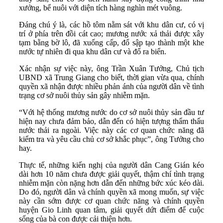
xưởng, bể nuôi với diện tích hàng nghìn mét vuông.
Đáng chú ý là, các hồ tôm nằm sát với khu dân cư, có vị
trí ở phía trên đồi cát cao; mương nước xả thải được xây
tạm bằng bờ lô, đã xuống cấp, đổ sập tạo thành một khe
nước tự nhiên đi qua khu dân cư và đổ ra biển.
Xác nhận sự việc này, ông Trần Xuân Tưởng, Chủ tịch
UBND xã Trung Giang cho biết, thời gian vừa qua, chính
quyền xã nhận được nhiều phản ánh của người dân về tình
trạng cơ sở nuôi thủy sản gây nhiễm mặn.
“Với hệ thống mương nước do cơ sở nuôi thủy sản đầu tư
hiện nay chưa đảm bảo, dẫn đến có hiện tượng thẩm thấu
nước thải ra ngoài. Việc này các cơ quan chức năng đã
kiểm tra và yêu cầu chủ cơ sở khắc phục”, ông Tưởng cho
hay.
Thực tế, những kiến nghị của người dân Cang Gián kéo
dài hơn 10 năm chưa được giải quyết, thậm chí tình trạng
nhiễm mặn còn nặng hơn dẫn đến những bức xúc kéo dài.
Do đó, người dân và chính quyền xã mong muốn, sự việc
này cần sớm được cơ quan chức năng và chính quyền
huyện Gio Linh quan tâm, giải quyết dứt điểm để cuộc
sống của bà con được cải thiện hơn.