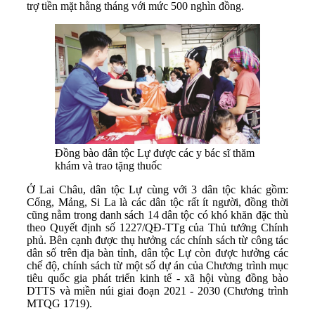
trợ tiền mặt hằng tháng với mức 500 nghìn đồng.
Đồng bào dân tộc Lự được các y bác sĩ thăm
khám và trao tặng thuốc
Ở Lai Châu, dân tộc Lự cùng với 3 dân tộc khác gồm:
Cống, Mảng, Si La là các dân tộc rất ít người, đồng thời
cũng nằm trong danh sách 14 dân tộc có khó khăn đặc thù
theo Quyết định số 1227/QĐ-TTg của Thủ tướng Chính
phủ. Bên cạnh được thụ hưởng các chính sách từ công tác
dân số trên địa bàn tỉnh, dân tộc Lự còn được hưởng các
chế độ, chính sách từ một số dự án của Chương trình mục
tiêu quốc gia phát triển kinh tế - xã hội vùng đồng bào
DTTS và miền núi giai đoạn 2021 - 2030 (Chương trình
MTQG 1719).