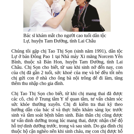
Bác sĩ khám mắt cho người cao tuổi dân tộc
Lự, huyện Tam Đường, tỉnh Lai Châu
Chúng tôi gặp chị Tao Thị Sọn (sinh năm 1991), dân tộc
Lự ở bản Đông Pao 1 tại Nhà máy Xi măng Norcem Yên
Bình, thuộc xã Bản Hon, huyện Tam Đường, tỉnh Lai
Châu. Chị Sọn cho biết, từ sau khi sinh nở đến nay, con
của chị đã gần 2 tuổi, sức khoẻ của mẹ và bé đều tốt nên
chị gửi con ở nhà cho ông bà nội trông để đi làm, tăng
thêm thu nhập cho gia đình.
Chị Tao Thị Sọn cho biết, từ khi chị mang thai đã được
các cô, chú ở Trung tâm Y tế quan tâm, tư vấn chăm sóc
sức khỏe thường xuyên. Chị đi kiểm tra thai kỳ theo
hướng dẫn của bác sĩ và thực hiện khám sàng lọc trước
sinh và tầm soát bệnh bẩm sinh. Bản thân chị cũng được
tư vấn dinh dưỡng trong lúc mang thai, được nhận chế độ
hỗ trợ dinh dưỡng trước, trong và sau sinh. Do gia đình chị
thuộc hộ cận nghèo nên khi sinh cháu, mẹ con chị được hỗ