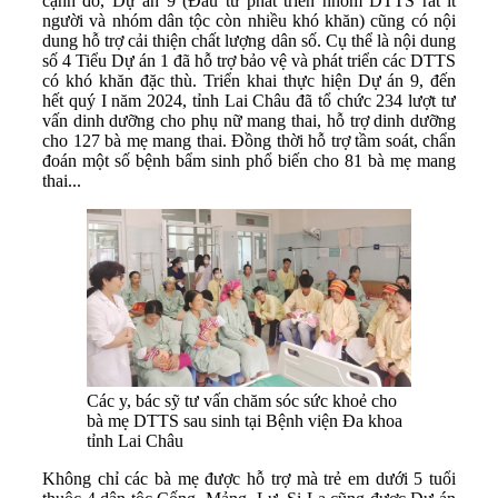
cạnh đó, Dự án 9 (Đầu tư phát triển nhóm DTTS rất ít
người và nhóm dân tộc còn nhiều khó khăn) cũng có nội
dung hỗ trợ cải thiện chất lượng dân số. Cụ thể là nội dung
số 4 Tiểu Dự án 1 đã hỗ trợ bảo vệ và phát triển các DTTS
có khó khăn đặc thù. Triển khai thực hiện Dự án 9, đến
hết quý I năm 2024, tỉnh Lai Châu đã tổ chức 234 lượt tư
vấn dinh dưỡng cho phụ nữ mang thai, hỗ trợ dinh dưỡng
cho 127 bà mẹ mang thai. Đồng thời hỗ trợ tầm soát, chẩn
đoán một số bệnh bẩm sinh phổ biến cho 81 bà mẹ mang
thai...
Các y, bác sỹ tư vấn chăm sóc sức khoẻ cho
bà mẹ DTTS sau sinh tại Bệnh viện Đa khoa
tỉnh Lai Châu
Không chỉ các bà mẹ được hỗ trợ mà trẻ em dưới 5 tuổi