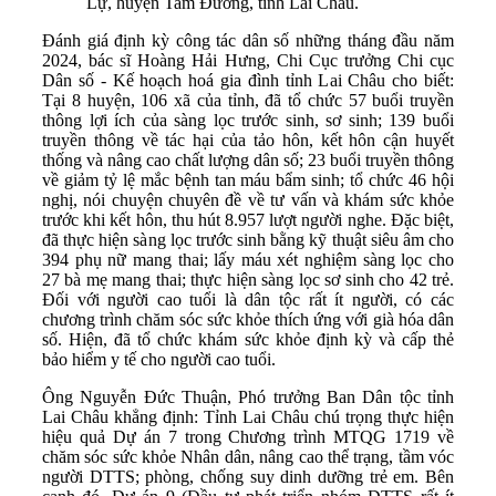
Lự, huyện Tam Đường, tỉnh Lai Châu.
Đánh giá định kỳ công tác dân số những tháng đầu năm
2024, bác sĩ Hoàng Hải Hưng, Chi Cục trưởng Chi cục
Dân số - Kế hoạch hoá gia đình tỉnh Lai Châu cho biết:
Tại 8 huyện, 106 xã của tỉnh, đã tổ chức 57 buổi truyền
thông lợi ích của sàng lọc trước sinh, sơ sinh; 139 buổi
truyền thông về tác hại của tảo hôn, kết hôn cận huyết
thống và nâng cao chất lượng dân số; 23 buổi truyền thông
về giảm tỷ lệ mắc bệnh tan máu bẩm sinh; tổ chức 46 hội
nghị, nói chuyện chuyên đề về tư vấn và khám sức khỏe
trước khi kết hôn, thu hút 8.957 lượt người nghe. Đặc biệt,
đã thực hiện sàng lọc trước sinh bằng kỹ thuật siêu âm cho
394 phụ nữ mang thai; lấy máu xét nghiệm sàng lọc cho
27 bà mẹ mang thai; thực hiện sàng lọc sơ sinh cho 42 trẻ.
Đối với người cao tuổi là dân tộc rất ít người, có các
chương trình chăm sóc sức khỏe thích ứng với già hóa dân
số. Hiện, đã tổ chức khám sức khỏe định kỳ và cấp thẻ
bảo hiểm y tế cho người cao tuổi.
Ông Nguyễn Đức Thuận, Phó trưởng Ban Dân tộc tỉnh
Lai Châu khẳng định: Tỉnh Lai Châu chú trọng thực hiện
hiệu quả Dự án 7 trong Chương trình MTQG 1719 về
chăm sóc sức khỏe Nhân dân, nâng cao thể trạng, tầm vóc
người DTTS; phòng, chống suy dinh dưỡng trẻ em. Bên