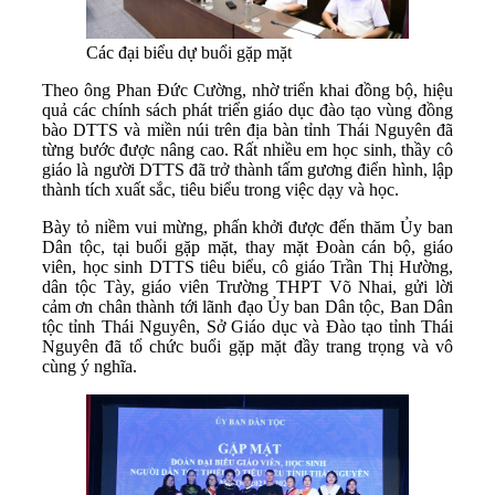
Các đại biểu dự buổi gặp mặt
Theo ông Phan Đức Cường, nhờ triển khai đồng bộ, hiệu
quả các chính sách phát triển giáo dục đào tạo vùng đồng
bào DTTS và miền núi trên địa bàn tỉnh Thái Nguyên đã
từng bước được nâng cao. Rất nhiều em học sinh, thầy cô
giáo là người DTTS đã trở thành tấm gương điển hình, lập
thành tích xuất sắc, tiêu biểu trong việc dạy và học.
Bày tỏ niềm vui mừng, phấn khởi được đến thăm Ủy ban
Dân tộc, tại buổi gặp mặt, thay mặt Đoàn cán bộ, giáo
viên, học sinh DTTS tiêu biểu, cô giáo Trần Thị Hường,
dân tộc Tày, giáo viên Trường THPT Võ Nhai, gửi lời
cảm ơn chân thành tới lãnh đạo Ủy ban Dân tộc, Ban Dân
tộc tỉnh Thái Nguyên, Sở Giáo dục và Đào tạo tỉnh Thái
Nguyên đã tổ chức buổi gặp mặt đầy trang trọng và vô
cùng ý nghĩa.