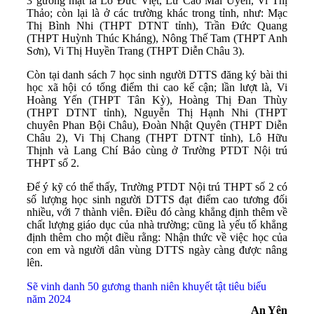
3 gương mặt là Lo Đức Việt, Lữ Cao Mai Uyên, Vi Thị
Thảo; còn lại là ở các trường khác trong tỉnh, như: Mạc
Thị Bình Nhi (THPT DTNT tỉnh), Trần Đức Quang
(THPT Huỳnh Thúc Kháng), Nông Thế Tam (THPT Anh
Sơn), Vi Thị Huyền Trang (THPT Diễn Châu 3).
Còn tại danh sách 7 học sinh người DTTS đăng ký bài thi
học xã hội có tổng điểm thi cao kế cận; lần lượt là, Vi
Hoàng Yến (THPT Tân Kỳ), Hoàng Thị Đan Thùy
(THPT DTNT tỉnh), Nguyễn Thị Hạnh Nhi (THPT
chuyên Phan Bội Châu), Đoàn Nhật Quyên (THPT Diễn
Châu 2), Vi Thị Chang (THPT DTNT tỉnh), Lô Hữu
Thịnh và Lang Chí Bảo cùng ở Trường PTDT Nội trú
THPT số 2.
Để ý kỹ có thể thấy, Trường PTDT Nội trú THPT số 2 có
số lượng học sinh người DTTS đạt điểm cao tương đối
nhiều, với 7 thành viên. Điều đó càng khẳng định thêm về
chất lượng giáo dục của nhà trường; cũng là yếu tố khẳng
định thêm cho một điều rằng: Nhận thức về việc học của
con em và người dân vùng DTTS ngày càng được nâng
lên.
Sẽ vinh danh 50 gương thanh niên khuyết tật tiêu biểu
năm 2024
An Yên