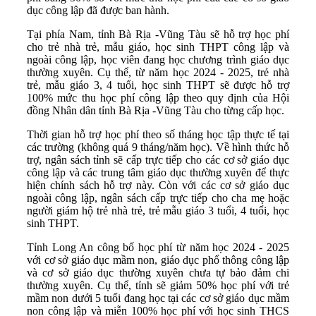
dục công lập đã được ban hành.
Tại phía Nam, tỉnh Bà Rịa -Vũng Tàu sẽ hỗ trợ học phí
cho trẻ nhà trẻ, mẫu giáo, học sinh THPT công lập và
ngoài công lập, học viên đang học chương trình giáo dục
thường xuyên. Cụ thể, từ năm học 2024 - 2025, trẻ nhà
trẻ, mẫu giáo 3, 4 tuổi, học sinh THPT sẽ được hỗ trợ
100% mức thu học phí công lập theo quy định của Hội
đồng Nhân dân tỉnh Bà Rịa -Vũng Tàu cho từng cấp học.
Thời gian hỗ trợ học phí theo số tháng học tập thực tế tại
các trường (không quá 9 tháng/năm học). Về hình thức hỗ
trợ, ngân sách tỉnh sẽ cấp trực tiếp cho các cơ sở giáo dục
công lập và các trung tâm giáo dục thường xuyên để thực
hiện chính sách hỗ trợ này. Còn với các cơ sở giáo dục
ngoài công lập, ngân sách cấp trực tiếp cho cha mẹ hoặc
người giám hộ trẻ nhà trẻ, trẻ mẫu giáo 3 tuổi, 4 tuổi, học
sinh THPT.
Tỉnh Long An công bố học phí từ năm học 2024 - 2025
với cơ sở giáo dục mầm non, giáo dục phổ thông công lập
và cơ sở giáo dục thường xuyên chưa tự bảo đảm chi
thường xuyên. Cụ thể, tỉnh sẽ giảm 50% học phí với trẻ
mầm non dưới 5 tuổi đang học tại các cơ sở giáo dục mầm
non công lập và miễn 100% học phí với học sinh THCS