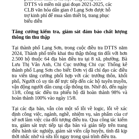
DTTS và miền núi giai đoạn 2021-2025, các
CLB văn hóa dân gian ở Lạng Sơn được hỗ
trợ kinh phí để mua sắm thiết bị, trang phục
biểu diễn
Tăng cường kiểm tra, giám sát đảm bảo chất lượng
thông tin thu thập
Tại thành phố Lạng Sơn, trong cuộc điều tra DTTS năm
2024, Thành phố triển khai thu thập thông tin đối với hơn
2.500 hộ thuộc 64 địa bàn điều tra tại 8 xã, phường. Bà
Lưu Thị Vân Anh, Chi Cục trưởng Chi cục Thống kê
thành phố Lạng Sơn cho biết: Đơn vị đã chỉ đạo các điều
tra viên tăng cường phối hợp với các trưởng thôn, khối
phố, Người có uy tín để trực tiếp đến các hộ tuyên truyền,
vận động người dân cung cấp thông tin. Nhờ đó, đến ngày
13/8, công tác điều tra phiếu hộ đã hoàn thành 98% và
hoàn thành 100% vào ngày 15/8.
Tại các địa bàn, vẫn còn một số lỗi về logic, lỗi về xác
định công việc, ngành, nghề, nhiệm vụ, sản phẩm của cơ
sở nơi làm việc của đối tượng điều tra. Qua công tác kiểm
tra, giám sát trực tiếp tại địa bàn và gián tiếp trên trang
điều hành tác nghiệp, giám sát viên cấp huyện, tỉnh đã kịp
thời nhắc nhở và sửa lỗi ngay trong quá trình điều tra.