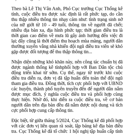
Theo bà Lê Thị Vân Anh, Phó Cục trưởng Cục Thống kê
tỉnh, cuộc điều tra được xác định là rất phức tạp, do cần
thu thập nhiều thông tin nhạy cảm như: tình trạng sinh nở
của nữ giới từ 10 - 49 tuổi, thông tin về người đã chết;
nhiều địa bàn xa, địa hình phức tạp; thời gian điều tra là
thời gian cao điểm về mưa lũ gây ảnh hưởng đến việc đi
lại; đây cũng là thời điểm thu hoạch mùa màng, người dân
thường xuyên vắng nhà khiến đội ngũ điều tra viên sẽ khó
gặp được đối tượng để thu thập thông tin...
Nhận diện những khó khăn này, nên công tác chuẩn bị đã
được ngành thống kê tỉnhphối hợp với Ban Dân tộc chủ
động triển khai từ sớm. Cụ thể, ngay từ trước khi cuộc
điều tra diễn ra, đơn vị đã tập huấn đến toàn thể đội ngũ
tham gia điều tra. Đồng thời, tích cực phối hợp với UBND
các huyện, thành phố tuyên truyền đến để người dân nắm
được mục đích, ý nghĩa cuộc điều tra và phối hợp cùng
thực hiện. Nhờ đó, khi diễn ra cuộc điều tra, về cơ bản
người dân trên địa bàn đều đã nắm được nội dung và tích
cực phối hợp cung cấp thông tin.
Đặc biệt, từ giữa tháng 5/2024, Cục Thống kê đã phối hợp
với các đơn vị liên quan rà soát, lập bảng kê địa bàn điều
tra. Cục Thống kê đã tổ chức 1 hội nghị tập huấn cấp tỉnh