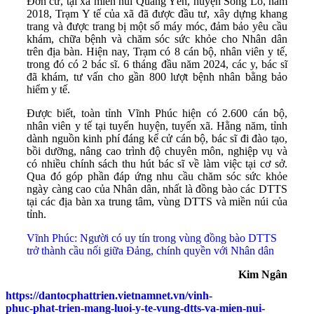
Đơn cử, tại xã miền núi Quang Yên, huyện Sông Lô, năm
2018, Trạm Y tế của xã đã được đầu tư, xây dựng khang
trang và được trang bị một số máy móc, đảm bảo yêu cầu
khám, chữa bệnh và chăm sóc sức khỏe cho Nhân dân
trên địa bàn. Hiện nay, Trạm có 8 cán bộ, nhân viên y tế,
trong đó có 2 bác sĩ. 6 tháng đầu năm 2024, các y, bác sĩ
đã khám, tư vấn cho gần 800 lượt bệnh nhân bằng bảo
hiểm y tế.
Được biết, toàn tỉnh Vĩnh Phúc hiện có 2.600 cán bộ,
nhân viên y tế tại tuyến huyện, tuyến xã. Hằng năm, tỉnh
dành nguồn kinh phí đáng kể cử cán bộ, bác sĩ đi đào tạo,
bồi dưỡng, nâng cao trình độ chuyên môn, nghiệp vụ và
có nhiều chính sách thu hút bác sĩ về làm việc tại cơ sở.
Qua đó góp phần đáp ứng nhu cầu chăm sóc sức khỏe
ngày càng cao của Nhân dân, nhất là đồng bào các DTTS
tại các địa bàn xa trung tâm, vùng DTTS và miền núi của
tỉnh.
Vĩnh Phúc: Người có uy tín trong vùng đồng bào DTTS
trở thành cầu nối giữa Đảng, chính quyền với Nhân dân
Kim Ngân
https://dantocphattrien.vietnamnet.vn/vinh-
phuc-phat-trien-mang-luoi-y-te-vung-dtts-va-mien-nui-