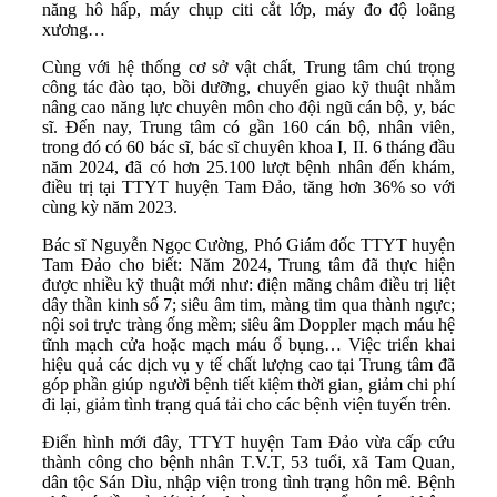
năng hô hấp, máy chụp citi cắt lớp, máy đo độ loãng
xương…
Cùng với hệ thống cơ sở vật chất, Trung tâm chú trọng
công tác đào tạo, bồi dưỡng, chuyển giao kỹ thuật nhằm
nâng cao năng lực chuyên môn cho đội ngũ cán bộ, y, bác
sĩ. Đến nay, Trung tâm có gần 160 cán bộ, nhân viên,
trong đó có 60 bác sĩ, bác sĩ chuyên khoa I, II. 6 tháng đầu
năm 2024, đã có hơn 25.100 lượt bệnh nhân đến khám,
điều trị tại TTYT huyện Tam Đảo, tăng hơn 36% so với
cùng kỳ năm 2023.
Bác sĩ Nguyễn Ngọc Cường, Phó Giám đốc TTYT huyện
Tam Đảo cho biết: Năm 2024, Trung tâm đã thực hiện
được nhiều kỹ thuật mới như: điện mãng châm điều trị liệt
dây thần kinh số 7; siêu âm tim, màng tim qua thành ngực;
nội soi trực tràng ống mềm; siêu âm Doppler mạch máu hệ
tĩnh mạch cửa hoặc mạch máu ổ bụng… Việc triển khai
hiệu quả các dịch vụ y tế chất lượng cao tại Trung tâm đã
góp phần giúp người bệnh tiết kiệm thời gian, giảm chi phí
đi lại, giảm tình trạng quá tải cho các bệnh viện tuyến trên.
Điển hình mới đây, TTYT huyện Tam Đảo vừa cấp cứu
thành công cho bệnh nhân T.V.T, 53 tuổi, xã Tam Quan,
dân tộc Sán Dìu, nhập viện trong tình trạng hôn mê. Bệnh