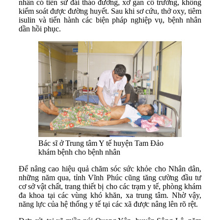
nhân có tiền sử đái tháo đường, xơ gan cổ trướng, không
kiểm soát được đường huyết. Sau khi sơ cứu, thở oxy, tiêm
isulin và tiến hành các biện pháp nghiệp vụ, bệnh nhân
dần hồi phục.
Bác sĩ ở Trung tâm Y tế huyện Tam Đảo
khám bệnh cho bệnh nhân
Để nâng cao hiệu quả chăm sóc sức khỏe cho Nhân dân,
những năm qua, tỉnh Vĩnh Phúc cũng tăng cường đầu tư
cơ sở vật chất, trang thiết bị cho các trạm y tế, phòng khám
đa khoa tại các vùng khó khăn, xa trung tâm. Nhờ vậy,
năng lực của hệ thống y tế tại các xã được nâng lên rõ rệt.