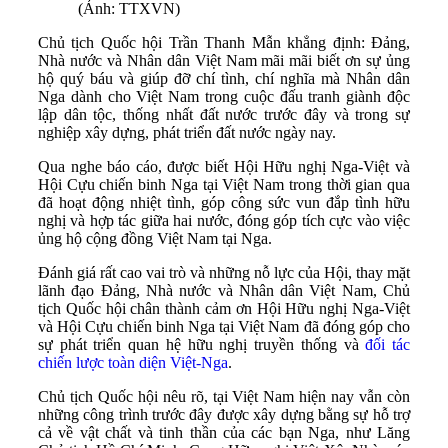
(Ảnh: TTXVN)
Chủ tịch Quốc hội Trần Thanh Mẫn khẳng định: Đảng,
Nhà nước và Nhân dân Việt Nam mãi mãi biết ơn sự ủng
hộ quý báu và giúp đỡ chí tình, chí nghĩa mà Nhân dân
Nga dành cho Việt Nam trong cuộc đấu tranh giành độc
lập dân tộc, thống nhất đất nước trước đây và trong sự
nghiệp xây dựng, phát triển đất nước ngày nay.
Qua nghe báo cáo, được biết Hội Hữu nghị Nga-Việt và
Hội Cựu chiến binh Nga tại Việt Nam trong thời gian qua
đã hoạt động nhiệt tình, góp công sức vun đắp tình hữu
nghị và hợp tác giữa hai nước, đóng góp tích cực vào việc
ủng hộ cộng đồng Việt Nam tại Nga.
Đánh giá rất cao vai trò và những nỗ lực của Hội, thay mặt
lãnh đạo Đảng, Nhà nước và Nhân dân Việt Nam, Chủ
tịch Quốc hội chân thành cảm ơn Hội Hữu nghị Nga-Việt
và Hội Cựu chiến binh Nga tại Việt Nam đã đóng góp cho
sự phát triển quan hệ hữu nghị truyền thống và
đối tác
chiến lược toàn diện Việt-Nga
.
Chủ tịch Quốc hội nêu rõ, tại Việt Nam hiện nay vẫn còn
những công trình trước đây được xây dựng bằng sự hỗ trợ
cả về vật chất và tinh thần của các bạn Nga, như Lăng