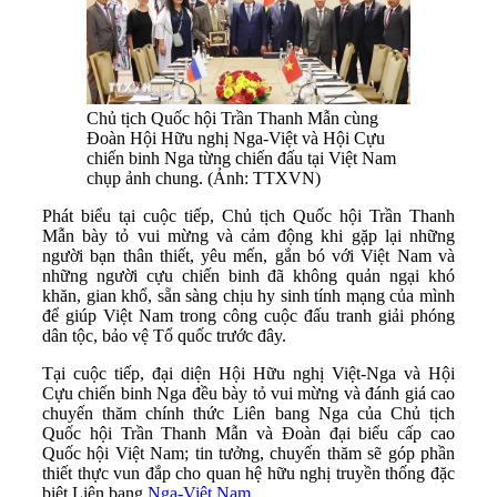
Chủ tịch Quốc hội Trần Thanh Mẫn cùng
Đoàn Hội Hữu nghị Nga-Việt và Hội Cựu
chiến binh Nga từng chiến đấu tại Việt Nam
chụp ảnh chung. (Ảnh: TTXVN)
Phát biểu tại cuộc tiếp, Chủ tịch Quốc hội Trần Thanh
Mẫn bày tỏ vui mừng và cảm động khi gặp lại những
người bạn thân thiết, yêu mến, gắn bó với Việt Nam và
những người cựu chiến binh đã không quản ngại khó
khăn, gian khổ, sẵn sàng chịu hy sinh tính mạng của mình
để giúp Việt Nam trong công cuộc đấu tranh giải phóng
dân tộc, bảo vệ Tổ quốc trước đây.
Tại cuộc tiếp, đại diện Hội Hữu nghị Việt-Nga và Hội
Cựu chiến binh Nga đều bày tỏ vui mừng và đánh giá cao
chuyến thăm chính thức Liên bang Nga của Chủ tịch
Quốc hội Trần Thanh Mẫn và Đoàn đại biểu cấp cao
Quốc hội Việt Nam; tin tưởng, chuyến thăm sẽ góp phần
thiết thực vun đắp cho quan hệ hữu nghị truyền thống đặc
biệt Liên bang
Nga-Việt Nam
.