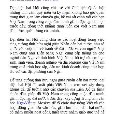
Đại diện hai Hội cũng chia sẻ với Chủ tịch Quốc hội
những tình cảm quý mến và kỷ niệm không bao giờ quên
trong thời gian làm chuyên gia, kề vai sát cánh với các bạn
Việt Nam trong công cuộc đấu tranh giành độc lập dân tộc
trước đây, đồng thời khẳng định luôn coi Việt Nam như
đất nước, quê hương của mình.
Đại diện hai Hội cũng chia sẻ các hoạt động trong việc
tăng cường tình hữu nghị giữa Nhân dân hai nước, như tổ
chức các cuộc thi vẽ tranh về đất nước và con người Việt
Nam cũng như Liên bang Nga; cung cấp thông tin cho
người dân Nga về tình hình Việt Nam; hỗ trợ các em học
sinh, sinh viên, doanh nghiệp và địa phương của Việt Nam
trong quá trình học tập, đầu tư, kinh doanh cũng như hợp
tác với các địa phương của Nga.
Để tăng cường tình hữu nghị giữa Nhân dân hai nước, đại
diện hai Hội đề xuất phía Việt Nam xem xét xây dựng
tượng đài để tưởng nhớ các chuyên gia Liên Xô đã từng
chiến đấu, giúp đỡ Việt Nam trong công cuộc đấu tranh
giành độc lập đất nước trước đây; xây dựng Trung tâm văn
hóa
Nga-Việt
tại Moskva để tổ chức dạy tiếng Việt và các
hoạt động giao lưu văn hóa, giao lưu nhân dân hai nước;
có thêm nhiều hoạt động thiết thực nhằm giáo dục thế hệ