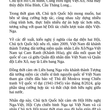
Chủ tịch Hồ Chí Minh, Cung Hữu nghị Việt-Xô, Nhà máy
thủy điện Hòa Bình, Cầu Thăng Long...
Trong thời gian tới, Chủ tịch Quốc hội mong muốn, hai
bên sẽ tăng cường hợp tác, cùng nhau xây dựng nhiều
công trình hơn, thực hiện nhiều dự án hợp tác hơn nữa,
tương xứng với quan hệ Đối tác chiến lược toàn diện Việt-
Nga.
Về các đề xuất, kiến nghị ý nghĩa của đại diện hai Hội,
Chủ tịch Quốc hội nêu rõ, năm 2009, Việt Nam đã khánh
thành Tượng đài tưởng niệm quân nhân Liên Xô/Nga-Việt
Nam tại Cam Ranh (Khánh Hòa), ghi dấu mối quan hệ
quốc tế cao cả giữa Quân đội nhân dân Việt Nam và Quân
đội Liên Xô, nay là Liên bang Nga.
Đồng thời cảm ơn Liên bang Nga vừa khánh thành Tượng
đài tưởng niệm các chiến sĩ tình nguyện quốc tế Việt Nam
tham gia chiến đấu bảo vệ Thủ đô Moskva trong Chiến
tranh Vệ quốc vĩ đại (1941-1945) vào tháng 8/2024, góp
phần tăng cường hợp tác và thắt chặt tình hữu nghị giữa
hai nước.
Nhân dịp này, Chủ tịch Quốc hội cảm ơn Hội Hữu nghị
Nga-Việt, Hội Cựu chiến binh Nga tại Việt Nam và cá
nhân Chủ tịch Hội trong thời gian qua đã luôn giúp đỡ và