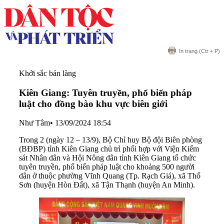
In trang
(Ctr + P)
Khởi sắc bản làng
Kiên Giang: Tuyên truyền, phổ biến pháp
luật cho đồng bào khu vực biên giới
Như Tâm
•
13/09/2024 18:54
Trong 2 (ngày 12 – 13/9), Bộ Chỉ huy Bộ đội Biên phòng
(BĐBP) tỉnh Kiên Giang chủ trì phối hợp với Viện Kiểm
sát Nhân dân và Hội Nông dân tỉnh Kiên Giang tổ chức
tuyên truyền, phổ biến pháp luật cho khoảng 500 người
dân ở thuộc phường Vĩnh Quang (Tp. Rạch Giá), xã Thổ
Sơn (huyện Hòn Đất), xã Tận Thạnh (huyện An Minh).