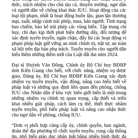
thức, trách nhiệm cho chủ tàu cá, thuyền trưởng, ngư dân
và người dân về chống khai thác IUU. Hoạt động của các
loại tội phạm, nhất là hoạt động buôn lậu, gian lận thương
mại, xuất, nhập cảnh trái phép, mua, bán người. Tình trạng
bao chiếm, bảo kê trái phép các vùng biển. Tập trung chỉ
huy, chỉ đạo kịp thời phát hiện đường dây, đối tượng để
xác định tuyên truyền, ngăn chặn, đẩy lùi các hoạt động vi
phạm pháp luật giữ vững an ninh chính trị, trật tự, an toàn
xã hội trên địa bàn phụ trách. Tuyên truyền cho người dân
hiểu thêm những điểm mới của Luật đất đai năm 2024.
Đại tá Huỳnh Văn Đông, Chính ủy Bộ Chỉ huy BĐBP
tỉnh Kiên Giang cho biết, với chức năng, nhiệm vụ được
giao, Đảng ủy, Bộ Chỉ huy BĐBP Kiên Giang xác định
nhiệm vụ tuyên truyền, vận động, nâng cao hiểu biết về
pháp luật và những quy định liên quan đến phòng, chống
IUU cho Nhân dân ở khu vực biên giới biển là một trong
những nhiệm vụ chính trị quan trọng, cấp thiết và triển
khai nhiều giải pháp, cách làm cụ thể, thiết thực nhằm
tuyên truyền, phổ biến pháp luật và nâng cao nhận thức
cho ngư dân về phòng, chống IUU.
“Đơn vị phối hợp cùng cấp ủy, chính quyền, ban ngành,
đoàn thể địa phương tổ chức tuyên truyền, cung cấp thông
tin, phổ biến giáo dục pháp luật bằng nhiều hình thức đa