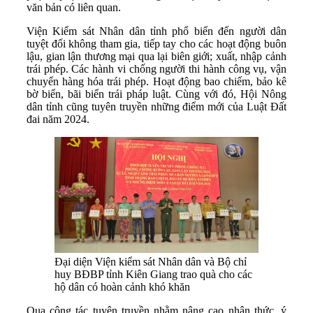
văn bản có liên quan.
Viện Kiểm sát Nhân dân tỉnh phổ biển đến người dân
tuyệt đối không tham gia, tiếp tay cho các hoạt động buôn
lậu, gian lận thương mại qua lại biên giới; xuất, nhập cảnh
trái phép. Các hành vi chống người thi hành công vụ, vận
chuyển hàng hóa trái phép. Hoạt động bao chiếm, bảo kê
bờ biển, bãi biển trái pháp luật. Cùng với đó, Hội Nông
dân tỉnh cũng tuyên truyền những điểm mới của Luật Đất
đai năm 2024.
Đại diện Viện kiểm sát Nhân dân và Bộ chỉ
huy BĐBP tỉnh Kiên Giang trao quà cho các
hộ dân có hoàn cảnh khó khăn
Qua công tác tuyên truyền nhằm nâng cao nhận thức, ý