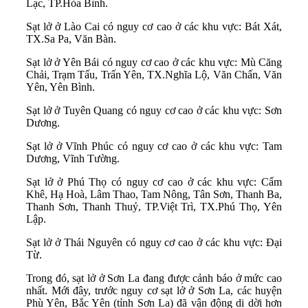
Lạc, TP.Hòa Bình.
Sạt lở ở Lào Cai có nguy cơ cao ở các khu vực: Bát Xát,
TX.Sa Pa, Văn Bàn.
Sạt lở ở Yên Bái có nguy cơ cao ở các khu vực: Mù Căng
Chải, Trạm Tấu, Trấn Yên, TX.Nghĩa Lộ, Văn Chấn, Văn
Yên, Yên Bình.
Sạt lở ở Tuyên Quang có nguy cơ cao ở các khu vực: Sơn
Dương.
Sạt lở ở Vĩnh Phúc có nguy cơ cao ở các khu vực: Tam
Dương, Vĩnh Tường.
Sạt lở ở Phú Thọ có nguy cơ cao ở các khu vực: Cẩm
Khê, Hạ Hoà, Lâm Thao, Tam Nông, Tân Sơn, Thanh Ba,
Thanh Sơn, Thanh Thuỷ, TP.Việt Trì, TX.Phú Thọ, Yên
Lập.
Sạt lở ở Thái Nguyên có nguy cơ cao ở các khu vực: Đại
Từ.
Trong đó, sạt lở ở Sơn La đang được cảnh báo ở mức cao
nhất. Mới đây, trước nguy cơ sạt lở ở Sơn La, các huyện
Phù Yên, Bắc Yên (tỉnh Sơn La) đã vận động di dời hơn