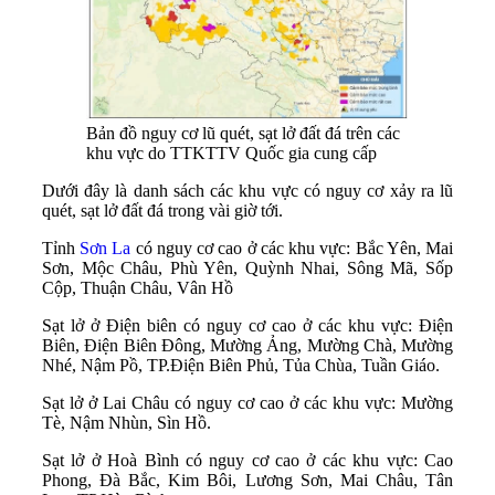
Bản đồ nguy cơ lũ quét, sạt lở đất đá trên các
khu vực do TTKTTV Quốc gia cung cấp
Dưới đây là danh sách các khu vực có nguy cơ xảy ra lũ
quét, sạt lở đất đá trong vài giờ tới.
Tỉnh
Sơn La
có nguy cơ cao ở các khu vực: Bắc Yên, Mai
Sơn, Mộc Châu, Phù Yên, Quỳnh Nhai, Sông Mã, Sốp
Cộp, Thuận Châu, Vân Hồ
Sạt lở ở Điện biên có nguy cơ cao ở các khu vực: Điện
Biên, Điện Biên Đông, Mường Ảng, Mường Chà, Mường
Nhé, Nậm Pồ, TP.Điện Biên Phủ, Tủa Chùa, Tuần Giáo.
Sạt lở ở Lai Châu có nguy cơ cao ở các khu vực: Mường
Tè, Nậm Nhùn, Sìn Hồ.
Sạt lở ở Hoà Bình có nguy cơ cao ở các khu vực: Cao
Phong, Đà Bắc, Kim Bôi, Lương Sơn, Mai Châu, Tân