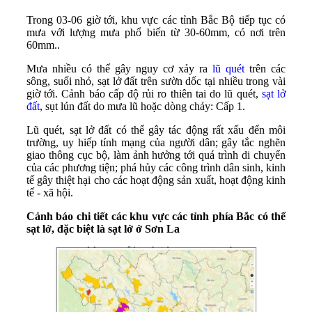
Trong 03-06 giờ tới, khu vực các tỉnh Bắc Bộ tiếp tục có
mưa với lượng mưa phổ biến từ 30-60mm, có nơi trên
60mm..
Mưa nhiều có thể gây nguy cơ xảy ra
lũ quét
trên các
sông, suối nhỏ, sạt lở đất trên sườn dốc tại nhiều trong vài
giờ tới. Cảnh báo cấp độ rủi ro thiên tai do lũ quét,
sạt lở
đất
, sụt lún đất do mưa lũ hoặc dòng chảy: Cấp 1.
Lũ quét, sạt lở đất có thể gây tác động rất xấu đến môi
trường, uy hiếp tính mạng của người dân; gây tắc nghẽn
giao thông cục bộ, làm ảnh hưởng tới quá trình di chuyển
của các phương tiện; phá hủy các công trình dân sinh, kinh
tế gây thiệt hại cho các hoạt động sản xuất, hoạt động kinh
tế - xã hội.
Cảnh báo chi tiết các khu vực
các tỉnh phía Bắc
có thể
sạt lở, đặc biệt là sạt lở ở Sơn La