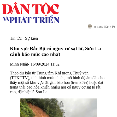
In trang
(Ctr + P)
Tin tức - Sự kiện
Khu vực Bắc Bộ có nguy cơ sạt lở, Sơn La
cảnh báo mức cao nhất
Minh Nhật
•
16/09/2024 11:52
Theo dự báo từ Trung tâm Khí tượng Thuỷ văn
(TTKTTV), tình hình mưa nhiều, mô hình độ ẩm đất cho
thấy một số khu vực đã gần bão hòa (trên 85%) hoặc đạt
trạng thái bão hòa khiến nhiều nơi có nguy cơ sạt lở rất
cao, đặc biệt là Sơn La.