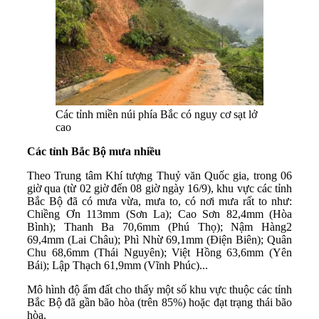
Các tỉnh miền núi phía Bắc có nguy cơ sạt lở
cao
Các tỉnh Bắc Bộ mưa nhiều
Theo Trung tâm Khí tượng Thuỷ văn Quốc gia, trong 06
giờ qua (từ 02 giờ đến 08 giờ ngày 16/9), khu vực các tỉnh
Bắc Bộ đã có mưa vừa, mưa to, có nơi mưa rất to như:
Chiềng Ơn 113mm (Sơn La); Cao Sơn 82,4mm (Hòa
Bình); Thanh Ba 70,6mm (Phú Thọ); Nậm Hàng2
69,4mm (Lai Châu); Phì Nhừ 69,1mm (Điện Biên); Quân
Chu 68,6mm (Thái Nguyên); Việt Hồng 63,6mm (Yên
Bái); Lập Thạch 61,9mm (Vĩnh Phúc)...
Mô hình độ ẩm đất cho thấy một số khu vực thuộc các tỉnh
Bắc Bộ đã gần bão hòa (trên 85%) hoặc đạt trạng thái bão
hòa.