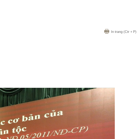
In trang
(Ctr + P)