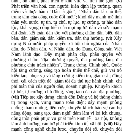
bình, ổn định, phát triển ở khu vực và trên thế giới.
(v)
Phát triển văn hoá, con người; kiên định lập trường, quan
điểm và thực hành "Dân là gốc", "Nhân dân là chủ thể,
trung tâm của công cuộc đổi mới"; khơi dậy mạnh mẽ tinh
thần yêu nước, tự tin, tự chủ, tự lực, tự cường, tự hào dân
tộc, khát vọng cống hiến của mọi người dân và sức mạnh
đại đoàn kết toàn dân tộc với phương châm dân biết, dân
bàn, dân giám sát, dân kiểm tra, dân thụ hưởng.
(vi)
Xây
dựng Nhà nước pháp quyền xã hội chủ nghĩa của Nhân
dân, do Nhân dân, vì Nhân dân, do Ðảng Cộng sản Việt
Nam lãnh đạo. Đẩy mạnh phân cấp, phân quyền với
phương châm "địa phương quyết, địa phương làm, địa
phương chịu trách nhiệm", Trung ương, Chính phủ, Quốc
hội tăng cường, sáng tạo hoàn thiện thể chế, giữ vai trò
kiến tạo, phục vụ và tăng cường kiểm tra, giám sát; đồng
thời, cải cách triệt để, giảm tối đa thủ tục hành chính, chi
phí tuân thủ của người dân, doanh nghiệp. Khuyến khích
tự lực, tự cường, chủ động, sáng tạo của các địa phương.
(vii)
Tiếp tục xây dựng, chỉnh đốn Đảng và hệ thống chính
trị trong sạch, vững mạnh toàn diện; đẩy mạnh phòng
chống tham nhũng, tiêu cực, khuyến khích bảo vệ cán bộ
năng động, sáng tạo, dám nghĩ, dám làm vì lợi ích chung,
đồng thời phải phục vụ phát triển kinh tế - xã hội, không
làm ảnh hưởng, cản trở phát triển kinh tế, xã hội.
(viii)
Đẩy
mạnh công nghệ chiến lược, chuyển đổi số, chuyển đổi