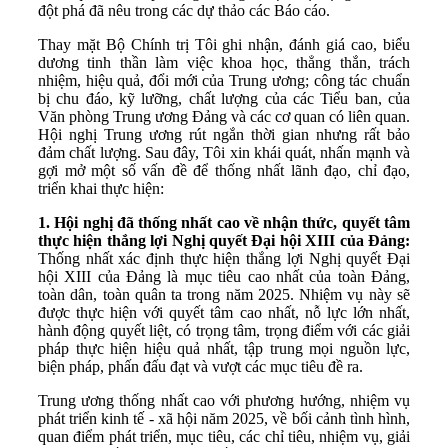
đột phá đã nêu trong các dự thảo các Báo cáo.
Thay mặt Bộ Chính trị Tôi ghi nhận, đánh giá cao, biểu
dương tinh thần làm việc khoa học, thẳng thắn, trách
nhiệm, hiệu quả, đổi mới của Trung ương; công tác chuẩn
bị chu đáo, kỹ lưỡng, chất lượng của các Tiểu ban, của
Văn phòng Trung ương Đảng và các cơ quan có liên quan.
Hội nghị Trung ương rút ngắn thời gian nhưng rất bảo
đảm chất lượng. Sau đây, Tôi xin khái quát, nhấn mạnh và
gợi mở một số vấn đề để thống nhất lãnh đạo, chỉ đạo,
triển khai thực hiện:
1.
Hội nghị đã thống nhất cao về nhận thức, quyết tâm
thực hiện thắng lợi Nghị quyết Đại hội XIII của Đảng:
Thống nhất xác định thực hiện thắng lợi Nghị quyết Đại
hội XIII của Đảng là mục tiêu cao nhất của toàn Đảng,
toàn dân, toàn quân ta trong năm 2025. Nhiệm vụ này sẽ
được thực hiện với quyết tâm cao nhất, nỗ lực lớn nhất,
hành động quyết liệt, có trọng tâm, trọng điểm với các giải
pháp thực hiện hiệu quả nhất, tập trung mọi nguồn lực,
biện pháp, phấn đấu đạt và vượt các mục tiêu đề ra.
Trung ương thống nhất cao với phương hướng, nhiệm vụ
phát triển kinh tế - xã hội năm 2025, về bối cảnh tình hình,
quan điểm phát triển, mục tiêu, các chỉ tiêu, nhiệm vụ, giải