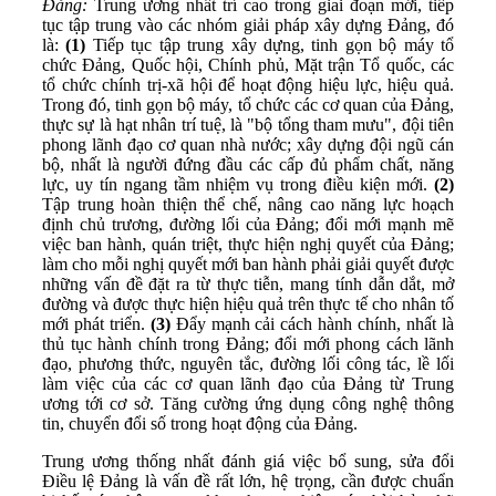
Đảng:
Trung ương nhất trí cao trong giai đoạn mới, tiếp
tục tập trung vào các nhóm giải pháp xây dựng Đảng, đó
là:
(1)
Tiếp tục tập trung xây dựng, tinh gọn bộ máy tổ
chức Đảng, Quốc hội, Chính phủ, Mặt trận Tổ quốc, các
tổ chức chính trị-xã hội để hoạt động hiệu lực, hiệu quả.
Trong đó, tinh gọn bộ máy, tổ chức các cơ quan của Đảng,
thực sự là hạt nhân trí tuệ, là "bộ tổng tham mưu", đội tiên
phong lãnh đạo cơ quan nhà nước; xây dựng đội ngũ cán
bộ, nhất là người đứng đầu các cấp đủ phẩm chất, năng
lực, uy tín ngang tầm nhiệm vụ trong điều kiện mới.
(2)
Tập trung hoàn thiện thể chế, nâng cao năng lực hoạch
định chủ trương, đường lối của Đảng; đổi mới mạnh mẽ
việc ban hành, quán triệt, thực hiện nghị quyết của Đảng;
làm cho mỗi nghị quyết mới ban hành phải giải quyết được
những vấn đề đặt ra từ thực tiễn, mang tính dẫn dắt, mở
đường và được thực hiện hiệu quả trên thực tế cho nhân tố
mới phát triển.
(3)
Đẩy mạnh cải cách hành chính, nhất là
thủ tục hành chính trong Đảng; đổi mới phong cách lãnh
đạo, phương thức, nguyên tắc, đường lối công tác, lề lối
làm việc của các cơ quan lãnh đạo của Đảng từ Trung
ương tới cơ sở. Tăng cường ứng dụng công nghệ thông
tin, chuyển đổi số trong hoạt động của Đảng.
Trung ương thống nhất đánh giá việc bổ sung, sửa đổi
Điều lệ Đảng là vấn đề rất lớn, hệ trọng, cần được chuẩn