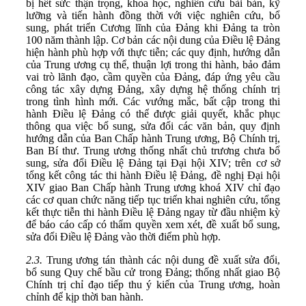
bị hết sức thận trọng, khoa học, nghiên cứu bài bản, kỹ
lưỡng và tiến hành đồng thời với việc nghiên cứu, bổ
sung, phát triển Cương lĩnh của Đảng khi Đảng ta tròn
100 năm thành lập. Cơ bản các nội dung của Điều lệ Đảng
hiện hành phù hợp với thực tiễn; các quy định, hướng dẫn
của Trung ương cụ thể, thuận lợi trong thi hành, bảo đảm
vai trò lãnh đạo, cầm quyền của Đảng, đáp ứng yêu cầu
công tác xây dựng Đảng, xây dựng hệ thống chính trị
trong tình hình mới. Các vướng mắc, bất cập trong thi
hành Điều lệ Đảng có thể được giải quyết, khắc phục
thông qua việc bổ sung, sửa đổi các văn bản, quy định
hướng dẫn của Ban Chấp hành Trung ương, Bộ Chính trị,
Ban Bí thư. Trung ương thống nhất chủ trương chưa bổ
sung, sửa đổi Điều lệ Đảng tại Đại hội XIV; trên cơ sở
tổng kết công tác thi hành Điều lệ Đảng, đề nghị Đại hội
XIV giao Ban Chấp hành Trung ương khoá XIV chỉ đạo
các cơ quan chức năng tiếp tục triển khai nghiên cứu, tổng
kết thực tiễn thi hành Điều lệ Đảng ngay từ đầu nhiệm kỳ
để báo cáo cấp có thẩm quyền xem xét, đề xuất bổ sung,
sửa đổi Điều lệ Đảng vào thời điểm phù hợp.
2.3.
Trung ương tán thành các nội dung đề xuất sửa đổi,
bổ sung Quy chế bầu cử trong Đảng; thống nhất giao Bộ
Chính trị chỉ đạo tiếp thu ý kiến của Trung ương, hoàn
chỉnh để kịp thời ban hành.