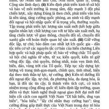
minh, do Nhân dân làm chủ, Nhà nước quản lý, Đảng
Cộng sản lãnh đạo).
(ii)
Kiên định phát triển kinh tế-xã hội
và bảo vệ môi trường là trung tâm, đẩy mạnh 3 đột phá
chiến lược, xây dựng Đảng là then chốt, phát triển văn hóa
là nền tảng, tăng cường quốc phòng, an ninh và đẩy mạnh
đối ngoại và hội nhập quốc tế là trọng yếu, thường xuyên.
Tập trung phát triển lực lượng sản xuất mới (kết hợp giữa
nguồn nhân lực chất lượng cao với tư liệu sản xuất mới, hạ
tầng chiến lược về giao thông, chuyển đổi số, chuyển đổi
xanh) gắn với hoàn thiện quan hệ sản xuất.
(iii)
Giữ vững
độc lập, tự chủ; bảo đảm cao nhất lợi ích quốc gia - dân
tộc trên cơ sở các nguyên tắc cơ bản của hiến chương Liên
hợp quốc và luật pháp quốc tế; bảo vệ vững chắc Tổ quốc
xã hội chủ nghĩa từ sớm, từ xa; kiên quyết, kiên trì giữ
vững độc lập, chủ quyền, thống nhất, toàn vẹn lãnh thổ,
biển, đảo, vùng trời của Tổ quốc. Tiếp tục xây dựng lực
lượng vũ trang tinh-gọn-mạnh, chính quy, tinh nhuệ, hiện
đại theo tinh thần tự lực, tự cường.
(iv)
Kiên trì đường lối
đối ngoại độc lập, tự chủ, đa phương hóa, đa dạng hóa, là
bạn, là đối tác tin cậy, là thành viên tích cực, có trách
nhiệm trong cộng đồng quốc tế; kiên định lập trường, quan
điểm và thực hành nghệ thuật ngoại giao thời đại mới thể
hiện cốt cách con người Việt Nam "Dĩ bất biến, ứng vạn
biến", "hòa hiếu," "lấy chí nhân thay cường bạo"; tăng
cường đóng góp thiết thực của Việt Nam trong duy trì hòa