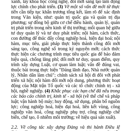
xanh, lấy khoa học công nghệ, đổi mới sáng tạo làm động
lực chính cho phát triển.
(3)
Về một số vấn đề mới từ thực
tiễn
cần tiếp tục khẩn trương tổng kết, làm rõ để xác định
trong Văn kiện, như: quản trị quốc gia và quản trị địa
phương; sự đồng bộ giữa cơ chế điều hành, quản lý, quản
trị phát triển trong nền kinh tế thị trường; mối quan hệ giữa
tư duy quản lý và tư duy phát triển; nội hàm, cách thức,
con đường để thúc đẩy công nghiệp hoá, hiện đại hoá; nội
hàm, mục tiêu, giải pháp thực hiện thành công đổi mới
sáng tạo, công nghệ số trong kỷ nguyên mới; cách thức
thực hiện các chương trình mục tiêu quốc gia để bảo đảm
hiệu quả, chống lãng phí; đổi mới tư duy, quan điểm, quy
trình xây dựng Luật, cơ quan làm luật; vấn đề đúng vai,
thuộc bài trong thực hiện "Đảng lãnh đạo, Nhà nước quản
lý, Nhân dân làm chủ"; chính sách xã hội đi đôi với phát
triển xã hội; nội hàm đổi mới nội dung, phương thức hoạt
động của Mặt trận Tổ quốc và các tổ chức chính trị - xã
hội, nghề nghiệp.
(4)
Khắc phục các hạn chế đã nêu trong
các báo cáo chính trị, kinh tế - xã hội
(về thể chế và pháp
luật; vận hành bộ máy; huy động, sử dụng, phân bổ nguồn
lực; công nghiệp hoá, hiện đại hoá, liên kết vùng, công
nghiệp văn hoá, công nghiệp phụ trợ, công nghiệp chế
biến, chế tạo, ô nhiễm môi trường; về hiệu quả sản xuất).
2.2.
Về công tác xây dựng Đảng và thi hành Điều lệ