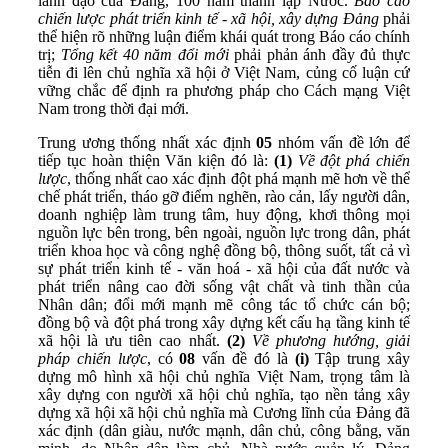
lãnh đạo của Đảng, 100 năm thành lập Nước.
Báo cáo
chiến lược phát triển kinh tế - xã hội, xây dựng Đảng
phải
thể hiện rõ những luận điểm khái quát trong Báo cáo chính
trị;
Tổng kết 40 năm đổi mới
phải phản ánh đầy đủ thực
tiễn đi lên chủ nghĩa xã hội ở Việt Nam, củng cố luận cứ
vững chắc để định ra phương pháp cho Cách mạng Việt
Nam trong thời đại mới.
Trung ương thống nhất xác định
05
nhóm vấn đề lớn để
tiếp tục hoàn thiện Văn kiện đó là:
(1)
Về đột phá chiến
lược
, thống nhất cao xác định đột phá mạnh mẽ hơn về thể
chế phát triển, tháo gỡ điểm nghẽn, rào cản, lấy người dân,
doanh nghiệp làm trung tâm, huy động, khơi thông mọi
nguồn lực bên trong, bên ngoài, nguồn lực trong dân, phát
triển khoa học và công nghệ đồng bộ, thông suốt, tất cả vì
sự phát triển kinh tế - văn hoá - xã hội của đất nước và
phát triển nâng cao đời sống vật chất và tinh thần của
Nhân dân; đổi mới mạnh mẽ công tác tổ chức cán bộ;
đồng bộ và đột phá trong xây dựng kết cấu hạ tầng kinh tế
xã hội là ưu tiên cao nhất.
(2)
Về phương hướng, giải
pháp chiến lược
, có
08
vấn đề đó là
(i)
Tập trung xây
dựng mô hình xã hội chủ nghĩa Việt Nam, trọng tâm là
xây dựng con người xã hội chủ nghĩa, tạo nền tảng xây
dựng xã hội xã hội chủ nghĩa mà Cương lĩnh của Đảng đã
xác định (dân giàu, nước mạnh, dân chủ, công bằng, văn