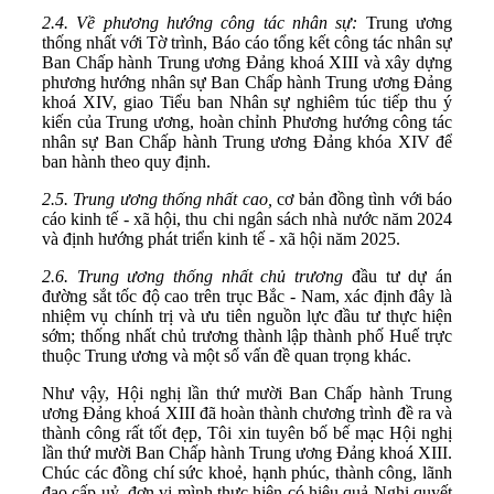
2.4.
Về phương hướng công tác nhân sự:
Trung ương
thống nhất với Tờ trình, Báo cáo tổng kết công tác nhân sự
Ban Chấp hành Trung ương Đảng khoá XIII và xây dựng
phương hướng nhân sự Ban Chấp hành Trung ương Đảng
khoá XIV, giao Tiểu ban Nhân sự nghiêm túc tiếp thu ý
kiến của Trung ương, hoàn chỉnh Phương hướng công tác
nhân sự Ban Chấp hành Trung ương Đảng khóa XIV để
ban hành theo quy định.
2.5. Trung ương thống nhất cao,
cơ bản đồng tình với báo
cáo kinh tế - xã hội, thu chi ngân sách nhà nước năm 2024
và định hướng phát triển kinh tế - xã hội năm 2025.
2.6. Trung ương thống nhất chủ trương
đầu tư dự án
đường sắt tốc độ cao trên trục Bắc - Nam, xác định đây là
nhiệm vụ chính trị và ưu tiên nguồn lực đầu tư thực hiện
sớm; thống nhất chủ trương thành lập thành phố Huế trực
thuộc Trung ương và một số vấn đề quan trọng khác.
Như vậy, Hội nghị lần thứ mười Ban Chấp hành Trung
ương Đảng khoá XIII đã hoàn thành chương trình đề ra và
thành công rất tốt đẹp, Tôi xin tuyên bố bế mạc Hội nghị
lần thứ mười Ban Chấp hành Trung ương Đảng khoá XIII.
Chúc các đồng chí sức khoẻ, hạnh phúc, thành công, lãnh
đạo cấp uỷ, đơn vị mình thực hiện có hiệu quả Nghị quyết