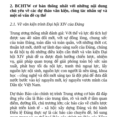
2.
BCHTW
cơ bản thống nhất với những nội dung
chủ yếu về các dự thảo văn kiện, công tác nhân sự và
một số vấn đề cụ thể
2.1. Về văn kiện trình Đại hội XIV của Đảng
Trung ương thống nhất đánh giá: Với thế và lực đã tích luỹ
được sau 40 năm đổi mới, với sự đồng lòng, chung sức
của toàn Đảng, toàn dân và toàn quân, với những thời cơ,
thuận lợi mới, dưới sự lãnh đạo sáng suốt của Đảng, chúng
ta đã hội tụ đủ những điều kiện cần thiết và văn kiện Đại
hội XIV phải đề ra được định hướng chiến lược, nhiệm
vụ, giải pháp quan trọng để giải phóng toàn bộ sức sản
xuất, phát huy tối đa nội lực, tranh thủ ngoại lực, lấy
nguồn lực nội sinh, nguồn lực con người là nền tảng, khoa
học - công nghệ và đổi mới sáng tạo là đột phá để đưa đất
nước bước vào kỷ nguyên mới, kỷ nguyên vươn mình của
Dân tộc Việt Nam.
Dự thảo Báo cáo chính trị trình Trung ương cơ bản đã đáp
ứng yêu cầu là Báo cáo trung tâm, rõ và mới ở tầm quan
điểm, đường lối, chủ trương lớn; các báo cáo về chiến lược
phát triển kinh tế - xã hội: xây dựng Đảng và thi hành
Điều lệ Đảng thực sự là các báo cáo chuyên đề, bổ sung