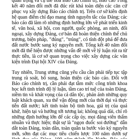
quan trọng và cụ thể hoá Báo cáo chính trị; Báo cáo Tổng
kết 40 năm đổi mới đã đúc rút khá toàn diện các căn cứ
phục vụ xây dựng Báo cáo chính trị. Trên cơ sở kiên định
hệ quan điểm chỉ đạo mang tính nguyên tắc của Đảng; các
báo cáo đã làm rõ những định hướng lớn về phát triển kinh
tế, văn hoá, xã hội, con người, quốc phòng, an ninh, đối
ngoại, xây dựng Đảng, cơ bản đã hoàn thiện chỉnh thể chủ
trương, biện pháp, "đúng", "trúng", có tính đột phá để đưa
đất nước bước sang kỷ nguyên mới. Tổng kết 40 năm đổi
mới đã thể hiện được những vấn đề mới về lý luận rút ra từ
thực tiễn, là cơ sở quan trọng cho việc xây dựng các văn
kiện trình Đại hội XIV của Đảng.
Tuy nhiên, Trung ương cũng yêu cầu cần phải tiếp tục tập
trung rà soát, bổ sung, hoàn thiện các báo cáo. Đối với
Báo cáo chính trị, cần phải đạt tầm mức công trình khoa
học kết tinh trình độ lý luận, tầm cao trí tuệ của toàn Đảng,
niềm tin và khát vọng của cả dân tộc, phản ánh những quy
luật khách quan, xu thế vận động mới của thời đại và thực
tiễn đất nước; kết tinh toàn bộ tinh hoa, giá trị của quá
khứ, hiện tại và hướng tới tương lai; không quá dài, chỉ rõ
những định hướng lớn để các cấp ủy, mọi đảng viên thấm
nhuần và thực hiện; thật sự là "ngọn đuốc soi đường" dẫn
dắt toàn Đảng, toàn dân, toàn quân ta bước vào kỷ nguyên
mới, sớm đạt các mục tiêu chiến lược 100 năm dưới sự