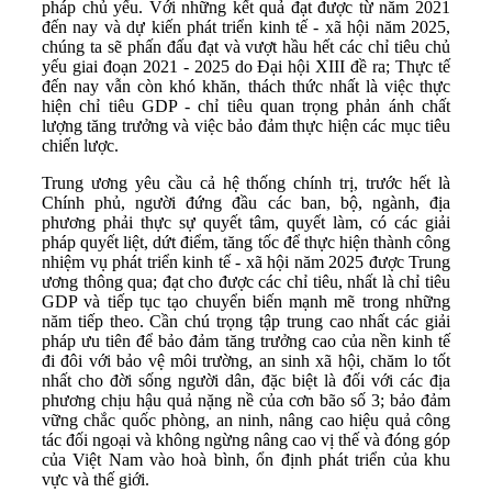
pháp chủ yếu. Với những kết quả đạt được từ năm 2021
đến nay và dự kiến phát triển kinh tế - xã hội năm 2025,
chúng ta sẽ phấn đấu đạt và vượt hầu hết các chỉ tiêu chủ
yếu giai đoạn 2021 - 2025 do Đại hội XIII đề ra; Thực tế
đến nay vẫn còn khó khăn, thách thức nhất là việc thực
hiện chỉ tiêu GDP - chỉ tiêu quan trọng phản ánh chất
lượng tăng trưởng và việc bảo đảm thực hiện các mục tiêu
chiến lược.
Trung ương yêu cầu cả hệ thống chính trị, trước hết là
Chính phủ, người đứng đầu các ban, bộ, ngành, địa
phương phải thực sự quyết tâm, quyết làm, có các giải
pháp quyết liệt, dứt điểm, tăng tốc để thực hiện thành công
nhiệm vụ phát triển kinh tế - xã hội năm 2025 được Trung
ương thông qua; đạt cho được các chỉ tiêu, nhất là chỉ tiêu
GDP và tiếp tục tạo chuyển biến mạnh mẽ trong những
năm tiếp theo. Cần chú trọng tập trung cao nhất các giải
pháp ưu tiên để bảo đảm tăng trưởng cao của nền kinh tế
đi đôi với bảo vệ môi trường, an sinh xã hội, chăm lo tốt
nhất cho đời sống người dân, đặc biệt là đối với các địa
phương chịu hậu quả nặng nề của cơn bão số 3; bảo đảm
vững chắc quốc phòng, an ninh, nâng cao hiệu quả công
tác đối ngoại và không ngừng nâng cao vị thế và đóng góp
của Việt Nam vào hoà bình, ổn định phát triển của khu
vực và thế giới.