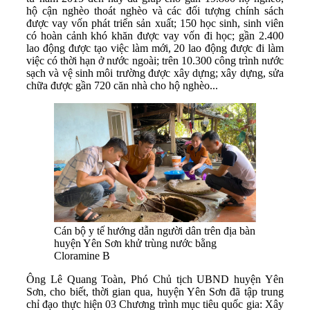
hộ cận nghèo thoát nghèo và các đối tượng chính sách
được vay vốn phát triển sản xuất; 150 học sinh, sinh viên
có hoàn cảnh khó khăn được vay vốn đi học; gần 2.400
lao động được tạo việc làm mới, 20 lao động được đi làm
việc có thời hạn ở nước ngoài; trên 10.300 công trình nước
sạch và vệ sinh môi trường được xây dựng; xây dựng, sửa
chữa được gần 720 căn nhà cho hộ nghèo...
Cán bộ y tế hướng dẫn người dân trên địa bàn
huyện Yên Sơn khử trùng nước bằng
Cloramine B
Ông Lê Quang Toàn, Phó Chủ tịch UBND huyện Yên
Sơn, cho biết, thời gian qua, huyện Yên Sơn đã tập trung
chỉ đạo thực hiện 03 Chương trình mục tiêu quốc gia: Xây