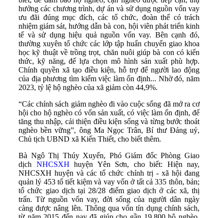
hưởng các chương trình, dự án và sử dụng nguồn vốn vay
ưu đãi đúng mục đích, các tổ chức, đoàn thể có trách
nhiệm giám sát, hướng dẫn bà con, hội viên phát triển kinh
tế và sử dụng hiệu quả nguồn vốn vay. Bên cạnh đó,
thường xuyên tổ chức các lớp tập huấn chuyển giao khoa
học kỹ thuật về trồng trọt, chăn nuôi giúp bà con có kiến
thức, kỹ năng, để lựa chọn mô hình sản xuất phù hợp.
Chính quyền xã tạo điều kiện, hỗ trợ để người lao động
của địa phương tìm kiếm việc làm ổn định... Nhờ đó, năm
2023, tỷ lệ hộ nghèo của xã giảm còn 44,9%.
“Các chính sách giảm nghèo đi vào cuộc sống đã mở ra cơ
hội cho hộ nghèo có vốn sản xuất, có việc làm ổn định, để
tăng thu nhập, cải thiện điều kiện sống và từng bước thoát
nghèo bền vững”, ông Ma Ngọc Trân, Bí thư Đảng uỷ,
Chủ tịch UBND xã Kiến Thiết, cho biết thêm.
Bà Ngô Thị Thúy Xuyến, Phó Giám đốc Phòng Giao
dịch
NHCSXH
huyện Yên Sơn, cho biết: Hiện nay,
NHCSXH huyện và các tổ chức chính trị - xã hội đang
quản lý 453 tổ tiết kiệm và vay vốn ở tất cả 335 thôn, bản;
tổ chức giao dịch tại 28/28 điểm giao dịch ở các xã, thị
trấn. Từ nguồn vốn vay, đời sống của người dân ngày
càng được nâng lên. Thông qua vốn tín dụng chính sách,
từ năm 2015 đến nay đã giúp cho gần 19.800 hộ nghèo,