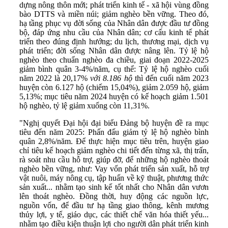
dựng nông thôn mới; phát triển kinh tế - xã hội vùng đồng
bào DTTS và miền núi; giảm nghèo bền vững. Theo đó,
hạ tầng phục vụ đời sống của Nhân dân được đầu tư đồng
bộ, đáp ứng nhu cầu của Nhân dân; cơ cấu kinh tế phát
triển theo đúng định hướng; du lịch, thương mại, dịch vụ
phát triển; đời sống Nhân dân được nâng lên. Tỷ lệ hộ
nghèo theo chuẩn nghèo đa chiều, giai đoạn 2022-2025
giảm bình quân 3-4%/năm, cụ thể: Tỷ lệ hộ nghèo cuối
năm 2022 là 20,17%
với 8.186 hộ
thì đến cuối năm 2023
huyện còn 6.127 hộ (chiếm 15,04%), giảm 2.059 hộ, giảm
5,13%; mục tiêu năm 2024 huyện có kế hoạch giảm 1.501
hộ nghèo, tỷ lệ giảm xuống còn 11,31%.
"Nghị quyết Đại hội đại biểu Đảng bộ huyện đề ra mục
tiêu đến năm 2025: Phấn đấu giảm tỷ lệ hộ nghèo bình
quân 2,8%/năm. Để thực hiện mục tiêu trên, huyện giao
chỉ tiêu kế hoạch giảm nghèo chi tiết đến từng xã, thị trấn,
rà soát nhu cầu hỗ trợ, giúp đỡ, để những hộ nghèo thoát
nghèo bền vững, như: Vay vốn phát triển sản xuất, hỗ trợ
vật nuôi, máy nông cụ, tập huấn về kỹ thuật, phương thức
sản xuất... nhằm tạo sinh kế tốt nhất cho Nhân dân vươn
lên thoát nghèo. Đồng thời, huy động các nguồn lực,
nguồn vốn, để đầu tư hạ tầng giao thông, kênh mương
thủy lợi, y tế, giáo dục, các thiết chế văn hóa thiết yếu...
nhằm tạo điều kiện thuận lợi cho người dân phát triển kinh