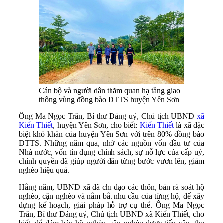
Cán bộ và người dân thăm quan hạ tầng giao
thông vùng đồng bào DTTS huyện Yên Sơn
Ông Ma Ngọc Trân, Bí thư Đảng uỷ, Chủ tịch UBND
xã
Kiến Thiết
, huyện Yên Sơn, cho biết:
Kiến Thiết
là xã đặc
biệt khó khăn của huyện Yên Sơn với trên 80% đồng bào
DTTS. Những năm qua, nhờ các nguồn vốn đầu tư của
Nhà nước, vốn tín dụng chính sách, sự nỗ lực của cấp uỷ,
chính quyền đã giúp người dân từng bước vươn lên, giảm
nghèo hiệu quả.
Hằng năm, UBND xã đã chỉ đạo các thôn, bản rà soát hộ
nghèo, cận nghèo và nắm bắt nhu cầu của từng hộ, để xây
dựng kế hoạch, giải pháp hỗ trợ cụ thể. Ông Ma Ngọc
Trân, Bí thư Đảng uỷ, Chủ tịch UBND xã Kiến Thiết, cho
biết, để đảm bảo hộ nghèo, cận nghèo được tiếp cận, thụ