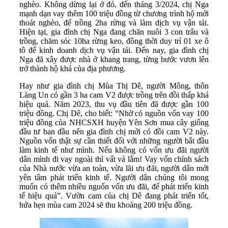
nghèo. Không dừng lại ở đó, đến tháng 3/2024, chị Nga
mạnh dạn vay thêm 100 triệu đồng từ chương trình hộ mới
thoát nghèo, để trồng 2ha rừng và làm dịch vụ vận tải.
Hiện tại, gia đình chị Nga đang chăn nuôi 3 con trâu và
trồng, chăm sóc 10ha rừng keo, đồng thời duy trì 01 xe ô
tô để kinh doanh dịch vụ vận tải. Đến nay, gia đình chị
Nga đã xây được nhà ở khang trang, từng bước vươn lên
trở thành hộ khá của địa phương.
Hay như gia đình chị Mùa Thị Dê, người Mông, thôn
Làng Un có gần 3 ha cam V2 được trồng trên đồi thấp khá
hiệu quả. Năm 2023, thu vụ đầu tiên đã được gần 100
triệu đồng. Chị Dê, cho biết: “Nhờ có nguồn vốn vay 100
triệu đồng của NHCSXH huyện Yên Sơn mua cây giống
đầu tư ban đầu nên gia đình chị mới có đồi cam V2 này.
Nguồn vốn thật sự cần thiết đối với những người bắt đầu
làm kinh tế như mình. Nếu không có vốn ưu đãi người
dân mình đi vay ngoài thì vất vả lắm! Vay vốn chính sách
của Nhà nước vừa an toàn, vừa lãi ưu đãi, người dân mới
yên tâm phát triển kinh tế. Người dân chúng tôi mong
muốn có thêm nhiều nguốn vốn ưu đãi, để phát triển kinh
tế hiệu quả”. Vườn cam của chị Dê đang phát triển tốt,
hứa hẹn mùa cam 2024 sẽ thu khoảng 200 triệu đồng.