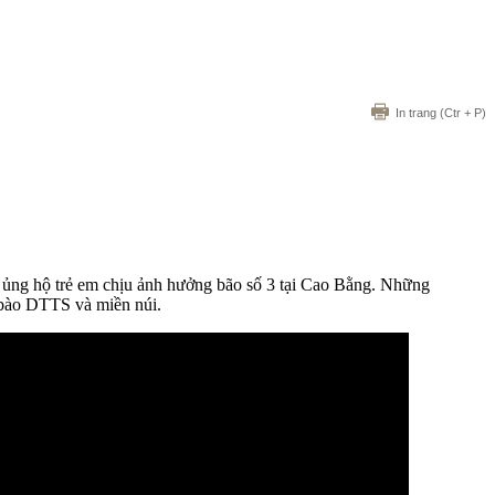
In trang
(Ctr + P)
ỹ ủng hộ trẻ em chịu ảnh hưởng bão số 3 tại Cao Bằng. Những
 bào DTTS và miền núi.