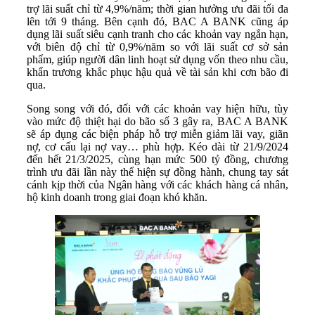
trợ lãi suất chỉ từ 4,9%/năm; thời gian hưởng ưu đãi tối đa
lên tới 9 tháng. Bên cạnh đó, BAC A BANK cũng áp
dụng lãi suất siêu cạnh tranh cho các khoản vay ngắn hạn,
với biên độ chỉ từ 0,9%/năm so với lãi suất cơ sở sản
phẩm, giúp người dân linh hoạt sử dụng vốn theo nhu cầu,
khẩn trương khắc phục hậu quả về tài sản khi cơn bão đi
qua.
Song song với đó, đối với các khoản vay hiện hữu, tùy
vào mức độ thiệt hại do bão số 3 gây ra, BAC A BANK
sẽ áp dụng các biện pháp hỗ trợ miễn giảm lãi vay, giãn
nợ, cơ cấu lại nợ vay… phù hợp. Kéo dài từ 21/9/2024
đến hết 21/3/2025, cùng hạn mức 500 tỷ đồng, chương
trình ưu đãi lần này thể hiện sự đồng hành, chung tay sát
cánh kịp thời của Ngân hàng với các khách hàng cá nhân,
hộ kinh doanh trong giai đoạn khó khăn.