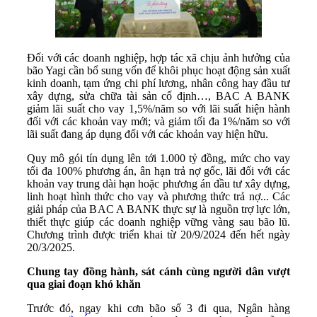
Đối với các doanh nghiệp, hợp tác xã chịu ảnh hưởng của
bão Yagi cần bổ sung vốn để khôi phục hoạt động sản xuất
kinh doanh, tạm ứng chi phí lương, nhân công hay đầu tư
xây dựng, sửa chữa tài sản cố định…, BAC A BANK
giảm lãi suất cho vay 1,5%/năm so với lãi suất hiện hành
đối với các khoản vay mới; và giảm tối đa 1%/năm so với
lãi suất đang áp dụng đối với các khoản vay hiện hữu.
Quy mô gói tín dụng lên tới 1.000 tỷ đồng, mức cho vay
tối đa 100% phương án, ân hạn trả nợ gốc, lãi đối với các
khoản vay trung dài hạn hoặc phương án đầu tư xây dựng,
linh hoạt hình thức cho vay và phương thức trả nợ... Các
giải pháp của BAC A BANK thực sự là nguồn trợ lực lớn,
thiết thực giúp các doanh nghiệp vững vàng sau bão lũ.
Chương trình được triển khai từ 20/9/2024 đến hết ngày
20/3/2025.
Chung tay đồng hành, sát cánh cùng người dân vượt
qua giai đoạn khó khăn
Trước đó, ngay khi cơn bão số 3 đi qua, Ngân hàng