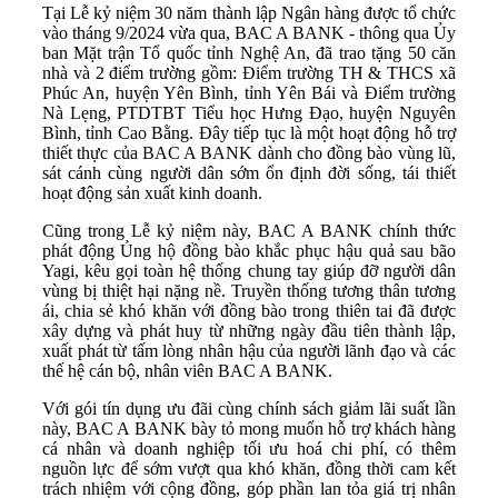
Tại Lễ kỷ niệm 30 năm thành lập Ngân hàng được tổ chức
vào tháng 9/2024 vừa qua, BAC A BANK - thông qua Ủy
ban Mặt trận Tổ quốc tỉnh Nghệ An, đã trao tặng 50 căn
nhà và 2 điểm trường gồm: Điểm trường TH & THCS xã
Phúc An, huyện Yên Bình, tỉnh Yên Bái và Điểm trường
Nà Lẹng, PTDTBT Tiểu học Hưng Đạo, huyện Nguyên
Bình, tỉnh Cao Bằng. Đây tiếp tục là một hoạt động hỗ trợ
thiết thực của BAC A BANK dành cho đồng bào vùng lũ,
sát cánh cùng người dân sớm ổn định đời sống, tái thiết
hoạt động sản xuất kinh doanh.
Cũng trong Lễ kỷ niệm này, BAC A BANK chính thức
phát động Ủng hộ đồng bào khắc phục hậu quả sau bão
Yagi, kêu gọi toàn hệ thống chung tay giúp đỡ người dân
vùng bị thiệt hại nặng nề. Truyền thống tương thân tương
ái, chia sẻ khó khăn với đồng bào trong thiên tai đã được
xây dựng và phát huy từ những ngày đầu tiên thành lập,
xuất phát từ tấm lòng nhân hậu của người lãnh đạo và các
thế hệ cán bộ, nhân viên BAC A BANK.
Với gói tín dụng ưu đãi cùng chính sách giảm lãi suất lần
này, BAC A BANK bày tỏ mong muốn hỗ trợ khách hàng
cá nhân và doanh nghiệp tối ưu hoá chi phí, có thêm
nguồn lực để sớm vượt qua khó khăn, đồng thời cam kết
trách nhiệm với cộng đồng, góp phần lan tỏa giá trị nhân