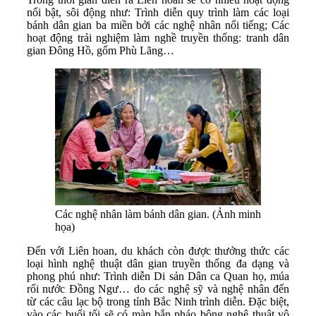
nổi bật, sôi động như: Trình diễn quy trình làm các loại
bánh dân gian ba miền bởi các nghệ nhân nổi tiếng; Các
hoạt động trải nghiệm làm nghề truyền thống: tranh dân
gian Đông Hồ, gốm Phù Lãng…
Các nghệ nhân làm bánh dân gian. (Ảnh minh
họa)
Đến với Liên hoan, du khách còn được thưởng thức các
loại hình nghệ thuật dân gian truyền thống đa dạng và
phong phú như: Trình diễn Di sản Dân ca Quan họ, múa
rối nước Đồng Ngư… do các nghệ sỹ và nghệ nhân đến
từ các câu lạc bộ trong tỉnh Bắc Ninh trình diễn. Đặc biệt,
vào các buổi tối sẽ có màn bắn pháo bông nghệ thuật vô