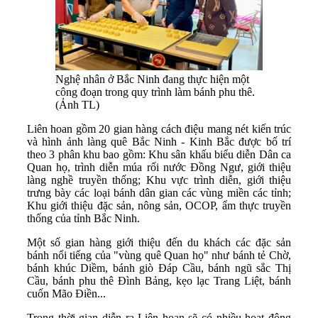
Nghệ nhân ở Bắc Ninh đang thực hiện một
công đoạn trong quy trình làm bánh phu thê.
(Ảnh TL)
Liên hoan gồm 20 gian hàng cách điệu mang nét kiến trúc
và hình ảnh làng quê Bắc Ninh - Kinh Bắc được bố trí
theo 3 phân khu bao gồm: Khu sân khấu biểu diễn Dân ca
Quan họ, trình diễn múa rối nước Đồng Ngư, giới thiệu
làng nghề truyền thống; Khu vực trình diễn, giới thiệu
trưng bày các loại bánh dân gian các vùng miền các tỉnh;
Khu giới thiệu đặc sản, nông sản, OCOP, ẩm thực truyền
thống của tỉnh Bắc Ninh.
Một số gian hàng giới thiệu đến du khách các đặc sản
bánh nổi tiếng của "vùng quê Quan họ" như bánh tẻ Chờ,
bánh khúc Diềm, bánh giò Đáp Cầu, bánh ngũ sắc Thị
Cầu, bánh phu thê Đình Bảng, kẹo lạc Trang Liệt, bánh
cuốn Mão Điền...
Trong thời gian diễn ra Liên hoan sẽ có nhiều hoạt động