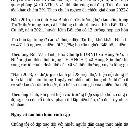
quốc phòng (4 xã ATK, 5 xã, thị trấn vùng nội địa). Trên địa 
tộc khác chiếm 3%. Theo chuẩn nghèo đa chiều giai đoạn 2022-
Năm 2015, toàn tỉnh Hòa Bình có 516 trường hợp tảo hôn, trong
Trước thực trạng này, cả hệ thống chính trị huyện Kim Bôi đã v
Cụ thể, năm 2021, huyện Kim Bôi còn có 12 trường hợp tảo hôn
Tảo hôn tập trung ở các xã thuộc diện đặc biệt khó khăn. Điển 
có 431 hộ nghèo, chiếm tới 22,7%; hộ cận nghèo 348 hộ, chiếm 
Theo ông Bùi Văn Tình, Phó Chủ tịch UBND xã Hùng Sơn, năm
Nhằm giảm thiểu tình trạng TH-HNCHT, xã Hùng Sơn thực hiện
cùng các tổ chức, đoàn thể của xã và thôn thường xuyên lồng 
“Năm 2023, xã được giao kinh phí 28 triệu thực hiện nội dung
triển khai tổ chức trong 1 ngày với nhiều nội dung như: thi đấ
có sức lan tỏa rất tích cực, thu hút sự tham gia của nhiều lứa tuổ
Theo ông Tình, khi phát hiện các trường hợp sắp tảo hôn, công c
động; nếu còn cố tình vi phạm thì lập biên bản, răn đe. Tuy nhi
vi phạm.
Nguy cơ tảo hôn luôn rình rập
Chúng tôi có dịp trao đổi với nhiều người dân đang thực hiện t