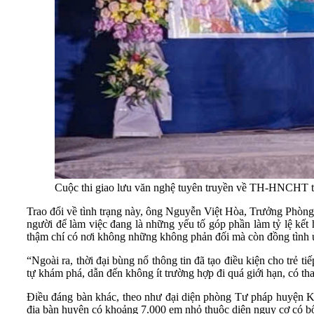
Cuộc thi giao lưu văn nghệ tuyên truyền về TH-HNCHT tạ
Trao đổi về tình trạng này, ông Nguyễn Việt Hòa, Trưởng Phòng
người để làm việc đang là những yếu tố góp phần làm tỷ lệ kết 
thậm chí có nơi không những không phản đối mà còn đồng tình 
“Ngoài ra, thời đại bùng nổ thông tin đã tạo điều kiện cho trẻ t
tự khám phá, dẫn đến không ít trường hợp đi quá giới hạn, có t
Điều đáng bàn khác, theo như đại diện phòng Tư pháp huyện Kim
địa bàn huyện có khoảng 7.000 em nhỏ thuộc diện nguy cơ có bố