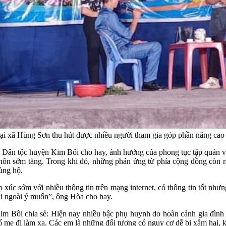
i xã Hùng Sơn thu hút được nhiều người tham gia góp phần nâng cao h
 Dân tộc huyện Kim Bôi cho hay, ảnh hưởng của phong tục tập quán v
hôn sớm tăng. Trong khi đó, những phản ứng từ phía cộng đồng còn rất
ủng hộ.
iếp xúc sớm với nhiều thông tin trên mạng internet, có thông tin tốt nh
hai ngoài ý muốn”, ông Hòa cho hay.
 Bôi chia sẻ: Hiện nay nhiều bậc phụ huynh do hoàn cảnh gia đình k
 mẹ đi làm xa. Các em là những đối tượng có nguy cơ dễ bị xâm hại, 