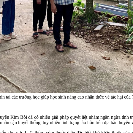
ìn tại các trường học giúp học sinh nâng cao nhận thức về tác hại 
yện Kim Bôi đã có nhiều giải pháp quyết liệt nhằm ngăn ngừa tình 
ân cận huyết thống, tuy nhiên tình trạng tảo hôn trên địa bàn huyện v
rấn khu vực I, 21 thôn, xóm thuộc diện đặc biệt khó khăn thuộc các x