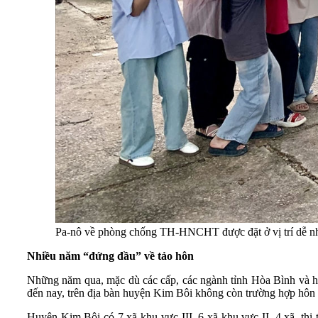
Pa-nô về phòng chống TH-HNCHT được đặt ở vị trí dễ nh
Nhiều năm “đứng đầu” về tảo hôn
Những năm qua, mặc dù các cấp, các ngành tỉnh Hòa Bình và hu
đến nay, trên địa bàn huyện Kim Bôi không còn trường hợp hôn nh
Huyện Kim Bôi có 7 xã khu vực III, 6 xã khu vực II, 4 xã, thị t