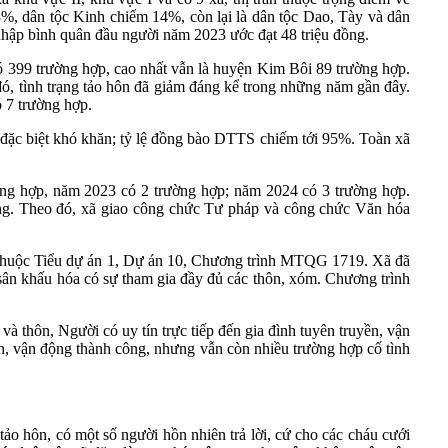
3%, dân tộc Kinh chiếm 14%, còn lại là dân tộc Dao, Tày và dân
hập bình quân đầu người năm 2023 ước đạt 48 triệu đồng.
ó 399 trường hợp, cao nhất vẫn là huyện Kim Bôi 89 trường hợp.
đó, tình trạng tảo hôn đã giảm đáng kể trong những năm gần đây.
 7 trường hợp.
n đặc biệt khó khăn; tỷ lệ đồng bào DTTS chiếm tới 95%. Toàn xã
g hợp, năm 2023 có 2 trường hợp; năm 2024 có 3 trường hợp.
ng. Theo đó, xã giao công chức Tư pháp và công chức Văn hóa
S thuộc Tiểu dự án 1, Dự án 10, Chương trình MTQG 1719. Xã đã
 sân khấu hóa có sự tham gia đầy đủ các thôn, xóm. Chương trình
à thôn, Người có uy tín trực tiếp đến gia đình tuyên truyền, vận
yền, vận động thành công, nhưng vẫn còn nhiều trường hợp cố tình
ảo hôn, có một số người hồn nhiên trả lời, cứ cho các cháu cưới