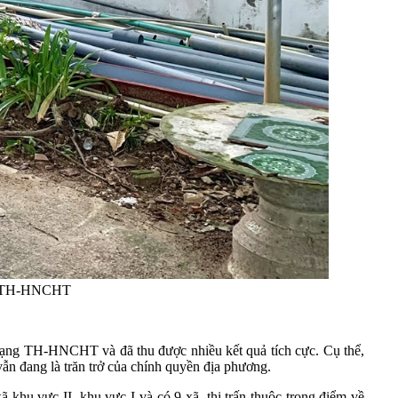
của TH-HNCHT
trạng TH-HNCHT và đã thu được nhiều kết quả tích cực. Cụ thể,
ẫn đang là trăn trở của chính quyền địa phương.
ã khu vực II, khu vực I và có 9 xã, thị trấn thuộc trọng điểm về