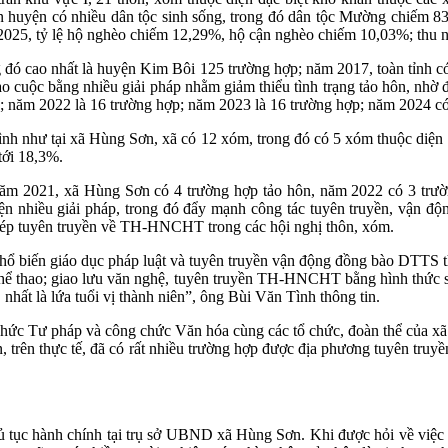
bàn huyện có nhiều dân tộc sinh sống, trong đó dân tộc Mường chiếm 8
2025, tỷ lệ hộ nghèo chiếm 12,29%, hộ cận nghèo chiếm 10,03%; thu n
 đó cao nhất là huyện Kim Bôi 125 trường hợp; năm 2017, toàn tỉnh c
ào cuộc bằng nhiều giải pháp nhằm giảm thiểu tình trạng tảo hôn, nhờ 
; năm 2022 là 16 trường hợp; năm 2023 là 16 trường hợp; năm 2024 có
hình như tại xã Hùng Sơn, xã có 12 xóm, trong đó có 5 xóm thuộc diệ
tới 18,3%.
 2021, xã Hùng Sơn có 4 trường hợp tảo hôn, năm 2022 có 3 trườn
 nhiều giải pháp, trong đó đẩy mạnh công tác tuyên truyền, vận độ
ghép tuyên truyền về TH-HNCHT trong các hội nghị thôn, xóm.
 Phổ biến giáo dục pháp luật và tuyên truyền vận động đồng bào DTT
u thể thao; giao lưu văn nghệ, tuyên truyền TH-HNCHT bằng hình thức
i, nhất là lứa tuổi vị thành niên”, ông Bùi Văn Tình thông tin.
hức Tư pháp và công chức Văn hóa cùng các tổ chức, đoàn thể của xã v
ên, trên thực tế, đã có rất nhiều trường hợp được địa phương tuyên tru
hủ tục hành chính tại trụ sở UBND xã Hùng Sơn. Khi được hỏi về việc t