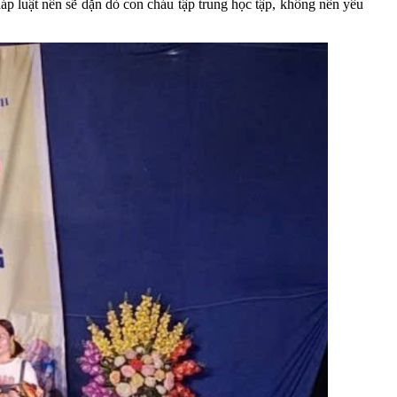
áp luật nên sẽ dặn dò con cháu tập trung học tập, không nên yêu