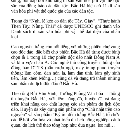
sung, bồi đắp bởi kho tàng di sản văn hóa phi vật thể đặc
sắc của đồng bào các dân tộc. Bắc Hà hiện có 11 di sản
văn hóa phi vật thể quốc gia của các dân tộc.
Trong đó “Nghi lễ kéo co dân tộc Tày, Giáy”, “Thực hành
Then Tày, Nùng, Thái” đã được UNESCO ghi danh vào
Danh sách di sản văn hóa phi vật thể đại diện của nhân
loại.
Cao nguyên trắng còn nổi tiếng với những phiên chợ vùng
cao độc đáo, đặc biệt chợ phiên Bắc Hà đã từng được bình
chọn là 1 trong 10 chợ phiên độc đáo nhất Đông Nam Á
và khu vực châu Á. Các nghề thủ công truyền thống của
đồng bào DTTS (nấu rượu ngô, may trang phục truyền
thống; làm cốm, đan nón lá, làm đàn tính, làm gậy sinh
tiền, làm khèn Mông…) cũng đã và đang trở thành những
sản phẩm du lịch độc đáo ở Bắc Hà.
Theo ông Bùi Văn Vinh, Trưởng Phòng Văn hóa – Thông
tin huyện Bắc Hà, với tiềm năng đó, huyện đã và đang
triển khai nâng cao chất lượng các sản phẩm du lịch độc
đáo. Huyện đã xây dựng sản phẩm chợ “Chủ nhật trên cao
nguyên” và sản phẩm “Ký ức đêm trắng Bắc Hà”; tổ chức
các lễ hội văn hóa và phát triển du lịch nông nghiệp, cảnh
quan, du lịch thể thao tổng hợp như đua ngựa, leo núi…