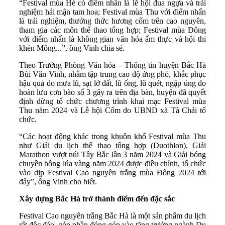
“Festival mùa Hè có điểm nhấn là lễ hội đua ngựa và trải
nghiệm hái mận tam hoa; Festival mùa Thu với điểm nhấn
là trải nghiệm, thưởng thức hương cốm trên cao nguyên,
tham gia các môn thể thao tổng hợp; Festival mùa Đông
với điểm nhấn là không gian văn hóa ẩm thực và hội thi
khèn Mông...”, ông Vinh chia sẻ.
Theo Trưởng Phòng Văn hóa – Thông tin huyện Bắc Hà
Bùi Văn Vinh, nhằm tập trung cao độ ứng phó, khắc phục
hậu quả do mưa lũ, sạt lở đất, lũ ống, lũ quét, ngập úng do
hoàn lưu cơn bão số 3 gây ra trên địa bàn, huyện đã quyết
định dừng tổ chức chương trình khai mạc Festival mùa
Thu năm 2024 và Lễ hội Cốm do UBND xã Tà Chải tổ
chức.
“Các hoạt động khác trong khuôn khổ Festival mùa Thu
như Giải du lịch thể thao tổng hợp (Duothlon), Giải
Marathon vượt núi Tây Bắc lần 3 năm 2024 và Giải bóng
chuyền bông lúa vàng năm 2024 được điều chỉnh, tổ chức
vào dịp Festival Cao nguyên trắng mùa Đông 2024 tới
đây”, ông Vinh cho biết.
Xây dựng Bắc Hà trở thành điểm đến đặc sắc
Festival Cao nguyên trắng Bắc Hà là một sản phẩm du lịch
rất độc đáo, góp phần đóng góp vào tăng trưởng ngành Du