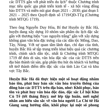
các DTTS gắn với phát triển du lịch” thuộc Chương trình
mục tiêu quốc gia phát triển kinh tế - xã hội vùng đồng
bào DTTS và miền núi giai đoạn 2021 – 2030; giai đoạn I:
2021 – 2025 theo Quyết định số 1719/QĐ-TTg (Chương
trình MTQG 1719).
Theo ông Nguyễn Duy Hòa, Bí thư Huyện ủy Bắc Hà,
huyện đang xây dựng 10 nhóm sản phẩm du lịch đặc sắc
gắn với thương hiệu “cao nguyên trắng” gắn với xây dựng
không gian văn hóa đặc trưng của các dân tộc Mông, Dao,
Tày, Nùng. Với sự quan tâm lãnh đạo, chỉ đạo của tỉnh,
huyện Bắc Hà sẽ tập trung triển khai hiệu quả các chương
trình, chính sách dân tộc, nhất là Chương trình MTQG
1719 để đưa di sản, văn hóa đặc sắc của các DTTS trên
địa bàn thành tài sản, góp phần thu hút du khách và hướng
tới ttrở thành điểm đến đặc sắc của tỉnh Lào Cai và khu
vực Tây Bắc.
Huyện Bắc Hà đã thực hiện một số hoạt động nhằm
bảo tồn, phát huy bản sắc văn hóa truyền thống của
đồng bào các DTTS trên địa bàn, như: Khôi phục, bảo
tồn và phát huy văn hóa độc đáo, đặc sắc Lễ hội Khu
Cù Tê (tết tháng Bảy); mở lớp tập huấn, mời nghệ
nhân am hiểu sâu sắc về văn hóa người La Chí từ Hà
Giang sang hướng dẫn, khôi phục lại một số phong