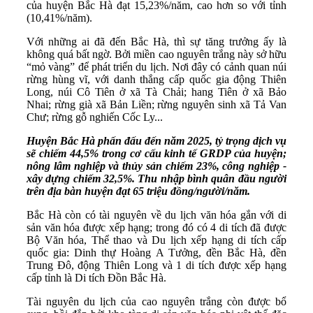
của huyện Bắc Hà đạt 15,23%/năm, cao hơn so với tỉnh
(10,41%/năm).
Với những ai đã đến Bắc Hà, thì sự tăng trưởng ấy là
không quá bất ngờ. Bởi miền cao nguyên trắng này sở hữu
“mỏ vàng” để phát triển du lịch. Nơi đây có cảnh quan núi
rừng hùng vĩ, với danh thắng cấp quốc gia động Thiên
Long, núi Cô Tiên ở xã Tà Chải; hang Tiên ở xã Bảo
Nhai; rừng già xã Bản Liền; rừng nguyên sinh xã Tả Van
Chư; rừng gỗ nghiến Cốc Ly...
Huyện Bắc Hà phấn đấu đến năm 2025, tỷ trọng dịch vụ
sẽ chiếm 44,5% trong cơ cấu kinh tế GRDP của huyện;
nông lâm nghiệp và thủy sản chiếm 23%, công nghiệp -
xây dựng chiếm 32,5%. Thu nhập bình quân đầu người
trên địa bàn huyện đạt 65 triệu đồng/người/năm.
Bắc Hà còn có tài nguyên về du lịch văn hóa gắn với di
sản văn hóa được xếp hạng; trong đó có 4 di tích đã được
Bộ Văn hóa, Thể thao và Du lịch xếp hạng di tích cấp
quốc gia: Dinh thự Hoàng A Tưởng, đền Bắc Hà, đền
Trung Đô, động Thiên Long và 1 di tích được xếp hạng
cấp tỉnh là Di tích Đồn Bắc Hà.
Tài nguyên du lịch của cao nguyên trắng còn được bổ