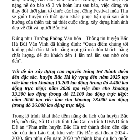
nặng nề do bão số 3 và hoàn lưu sau bão, việc dừng và
thay đổi thời gian tổ chức các hoạt động Festival mùa Thu
sẽ giúp huyện có thời gian khắc phục hậu quả sau ảnh
hưởng của thiên tai; tái thiết cuộc sống, xây dựng hình ảnh
đẹp về đất và người Bắc Hà.
Đúng như Trưởng Phòng Văn hóa – Thông tin huyện Bắc
Hà Bùi Văn Vinh đã khẳng định: “Quan điểm chúng tôi
không phải đón khách bằng mọi giá mà đón khách bằng
chất lượng, để du khách đến 1 lần mà lần sau nhớ còn
đến”.
Với đề án xây dựng cao nguyên trắng trở thành điểm
đến đặc sắc, huyện Bắc Hà kỳ vọng đến năm 2025 tạo
việc làm cho khoảng 13.200 lao động (trong đó 4.400 lao
động trực tiếp); năm 2030 tạo việc làm cho khoảng
33.300 lao động (trong đó 11.100 lao động trực tiếp);
năm 2050 tạo việc làm cho khoảng 78.000 lao động
(trong đó 26.000 lao động trực tiếp).
Trong lộ trình khai thác tiềm năng du lịch của huyện Bắc
Hà, mới đây, Sở Du lịch tỉnh Lào Cai đã trình UBND tỉnh
Đề án “Phát triển huyện Bắc Hà trở thành điểm đến đặc
sắc của tỉnh Lào Cai, khu vực Tây Bắc giai đoạn 2024 -
2030, tầm nhìn đến năm 2050 trở thành khu du lịch quốc