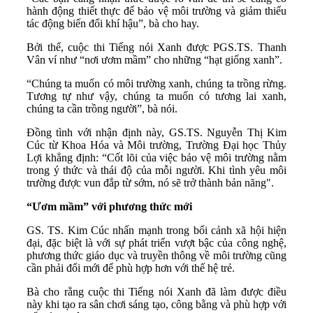
hành động thiết thực để bảo vệ môi trường và giảm thiểu
tác động biến đổi khí hậu”, bà cho hay.
Bởi thế, cuộc thi Tiếng nói Xanh được PGS.TS. Thanh
Vân ví như “nơi ươm mầm” cho những “hạt giống xanh”.
“Chúng ta muốn có môi trường xanh, chúng ta trồng rừng.
Tương tự như vậy, chúng ta muốn có tương lai xanh,
chúng ta cần trồng người”, bà nói.
Đồng tình với nhận định này, GS.TS. Nguyễn Thị Kim
Cúc từ Khoa Hóa và Môi trường, Trường Đại học Thủy
Lợi khẳng định: “Cốt lõi của việc bảo vệ môi trường nằm
trong ý thức và thái độ của mỗi người. Khi tình yêu môi
trường được vun đắp từ sớm, nó sẽ trở thành bản năng".
“Ươm mầm” với phương thức mới
GS. TS. Kim Cúc nhấn mạnh trong bối cảnh xã hội hiện
đại, đặc biệt là với sự phát triển vượt bậc của công nghệ,
phương thức giáo dục và truyền thông về môi trường cũng
cần phải đổi mới để phù hợp hơn với thế hệ trẻ.
Bà cho rằng cuộc thi Tiếng nói Xanh đã làm được điều
này khi tạo ra sân chơi sáng tạo, công bằng và phù hợp với