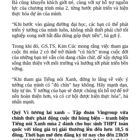
Bà cũng khuyến khích giới trẻ, cùng với sự hỗ trợ nguồn
lực của chương trình mùa 2, từng bước phát triển và hiện
thực hóa dự án của mình.
“Khi bước vào giảng đường đại học, các bạn có thể phát
triển ý tưởng của mình luôn, không nhất thiết phải chờ tốt
nghiệp xong mới bắt đầu đóng góp thực tiễn”, bà gợi ý.
Trong khi đó, GS.TS. Kim Cúc mong rằng việc tham gia
cuộc thi mùa 2 có thể trở thành “cú hích” trong cuộc đời
của những bạn trẻ vẫn còn đang chần chừ, để xây dựng lối
sống thân thiện với môi trường và hướng tới phát triển bền
vững.
“Khi tham gia Tiếng nói Xanh, đừng lo lắng về việc ý
tưởng của mình có "đủ chín" hay không. Hãy mạnh dạn,
hãy tự tin. Ý tưởng của bạn sẽ được chúng tôi hỗ trợ để trở
nên hoàn thiện hơn, và có cơ hội được hiện thực hóa”, bà
nhấn mạnh.
Quỹ Vì tương lai xanh – Tập đoàn Vingroup vừa
chính thức phát động cuộc thi hùng biện – tranh biện
Tiếng nói Xanh mùa 2 dành cho học sinh THPT toàn
quốc với tổng giá trị giải thưởng lên đến hơn 18,5 tỉ
đồng. Thời hạn mở đơn đăng ký từ nay cho đến 23h59