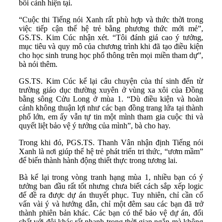
bối cảnh hiện tại.
“Cuộc thi Tiếng nói Xanh rất phù hợp và thức thời trong
việc tiếp cận thế hệ trẻ bằng phương thức mới mẻ”,
GS.TS. Kim Cúc nhận xét. “Tôi đánh giá cao ý tưởng,
mục tiêu và quy mô của chương trình khi đã tạo điều kiện
cho học sinh trung học phổ thông trên mọi miền tham dự”,
bà nói thêm.
GS.TS. Kim Cúc kể lại câu chuyện của thí sinh đến từ
trường giáo dục thường xuyên ở vùng xa xôi của Đồng
bằng sông Cửu Long ở mùa 1. “Dù điều kiện và hoàn
cảnh không thuận lợi như các bạn đồng trang lứa tại thành
phố lớn, em ấy vẫn tự tin một mình tham gia cuộc thi và
quyết liệt bảo vệ ý tưởng của mình”, bà cho hay.
Trong khi đó, PGS.TS. Thanh Vân nhận định Tiếng nói
Xanh là nơi giúp thế hệ trẻ phát triển tri thức, “ươm mầm”
để biến thành hành động thiết thực trong tương lai.
Bà kể lại trong vòng tranh hạng mùa 1, nhiều bạn có ý
tưởng ban đầu rất tốt nhưng chưa biết cách sắp xếp logic
để đề ra được dự án thuyết phục. Tuy nhiên, chỉ cần cố
vấn vài ý và hướng dẫn, chỉ một đêm sau các bạn đã trở
thành phiên bản khác. Các bạn có thể bảo vệ dự án, đối
chất với đội khác rất nhanh trong thời gian ngắn mà không