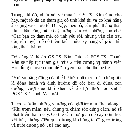
mạnh.
Trong khi đó, nhận xét về mùa 1, GS.TS. Kim Cúc cho
hay, một số dự án tham gia có tính khả thi và có khả năng
áp dụng vào thực tế. Dù vậy, theo bà, cần phải thẳng thắn
nhìn nhận rằng một số ý tưởng vẫn còn những hạn chế.
“Các bạn có đam mê, có tình yêu rồi, nhưng vẫn cần trau
dồi, rèn luyện để có thêm kiến thức, kỹ năng và góc nhìn
tổng thể”, bà nói.
Đó cũng là lý do GS.TS. Kim Cúc và PGS.TS. Thanh
Vân sẽ tiếp tục tham gia mùa 2 trên cương vị thành viên
Hội đồng chuyên môn để “truyền lửa” cho thế hệ trẻ.
“Với sự năng động của thế hệ trẻ, nhiệm vụ của chúng tôi
là đồng hành và định hướng để các bạn đi đúng con
đường, vượt qua khó khăn và áp lực thời học sinh”,
PGS.TS. Thanh Vân nói.
Theo bà Vân, những ý tưởng của giới trẻ như “hạt giống".
“Khi ươm mầm, nếu chúng ta chăm sóc đúng cách, nó sẽ
phát triển thành cây. Có thể cần thời gian để cây đơm hoa
kết trái, nhưng điều quan trọng là chúng ta đã gieo trồng
và nuôi dưỡng nó", bà cho hay.