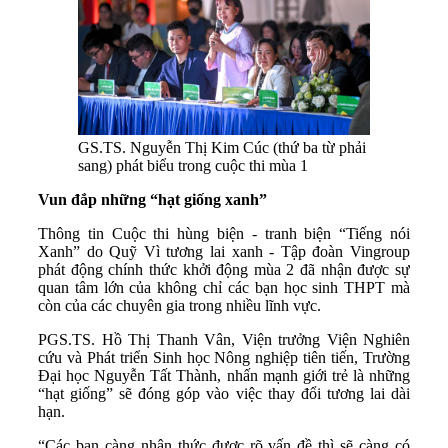
GS.TS. Nguyễn Thị Kim Cúc (thứ ba từ phải
sang) phát biểu trong cuộc thi mùa 1
Vun đắp những “hạt giống xanh”
Thông tin Cuộc thi hùng biện - tranh biện “Tiếng nói
Xanh” do Quỹ Vì tương lai xanh - Tập đoàn Vingroup
phát động chính thức khởi động mùa 2 đã nhận được sự
quan tâm lớn của không chỉ các bạn học sinh THPT mà
còn của các chuyên gia trong nhiều lĩnh vực.
PGS.TS. Hồ Thị Thanh Vân, Viện trưởng Viện Nghiên
cứu và Phát triển Sinh học Nông nghiệp tiên tiến, Trường
Đại học Nguyễn Tất Thành, nhấn mạnh giới trẻ là những
“hạt giống” sẽ đóng góp vào việc thay đổi tương lai dài
hạn.
“Các bạn càng nhận thức được rõ vấn đề thì sẽ càng có