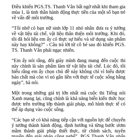
Điều khiến PGS.TS. Thanh Vân bất ngờ nhất khi tham gia
mùa 1, là tinh thần hành động thực tiễn của một số bạn trẻ
về vấn đề môi trường.
“Tôi nhớ có bạn nữ sinh lớp 11 nhỏ nhắn đưa ra ý tưởng
về vật liệu tái chế, vật liệu thân thiện môi trường. Khi đó,
tôi đã hỏi liệu em ấy có thực sự hiểu và sử dụng sản phẩm
này hay không?” - Câu trả lời từ cô bé sau đó khiến PGS.
TS. Thanh Vân phải ngạc nhiên.
“Em ấy nói rằng, đôi giày mình đang mang đến cuộc thi
này chính là sản phẩm làm từ vật liệu tái chế. Lúc đó, tôi
hiểu rằng em ấy chọn chủ đề này không chỉ vì hiểu được
bản chất mà còn vì nó gắn liền với thực tế cuộc sống hằng
ngày”, bà nói.
Một trong những giá trị lớn nhất mà cuộc thi Tiếng nói
Xanh mang lại, cũng chính là khả năng biến kiến thức học
được trên trường lớp thành giải pháp, mô hình thực tế có
thể áp dụng vào cuộc sống.
“Các bạn sẽ có khả năng tiếp cận với nguồn lực để chuyển
ý tưởng thành hành động, định hướng và từng bước ươm
mầm thành giải pháp thiết thực, từ chính sách, tuyên
truyền đến giải pháp công nghệ”, PGS Thanh Vân nhấn