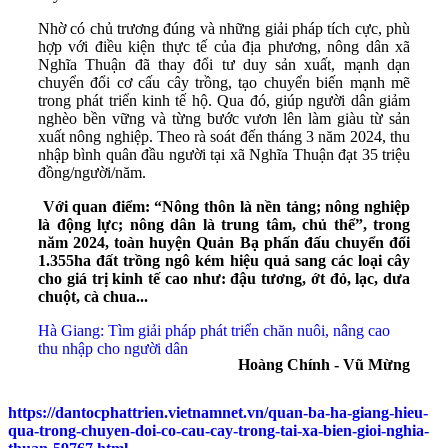
Nhờ có chủ trương đúng và những giải pháp tích cực, phù
hợp với điều kiện thực tế của địa phương, nông dân xã
Nghĩa Thuận đã thay đổi tư duy sản xuất, mạnh dạn
chuyển đổi cơ cấu cây trồng, tạo chuyển biến mạnh mẽ
trong phát triển kinh tế hộ. Qua đó, giúp người dân giảm
nghèo bền vững và từng bước vươn lên làm giàu từ sản
xuất nông nghiệp. Theo rà soát đến tháng 3 năm 2024, thu
nhập bình quân đầu người tại xã Nghĩa Thuận đạt 35 triệu
đồng/người/năm.
Với quan điểm: “Nông thôn là nền tảng; nông nghiệp
là động lực; nông dân là trung tâm, chủ thể”, trong
năm 2024, toàn huyện Quản Bạ phấn đấu chuyển đổi
1.355ha đất trồng ngô kém hiệu quả sang các loại cây
cho giá trị kinh tế cao như: đậu tương, ớt đỏ, lạc, dưa
chuột, cà chua...
Hà Giang: Tìm giải pháp phát triển chăn nuôi, nâng cao
thu nhập cho người dân
Hoàng Chính - Vũ Mừng
https://dantocphattrien.vietnamnet.vn/quan-ba-ha-giang-hieu-
qua-trong-chuyen-doi-co-cau-cay-trong-tai-xa-bien-gioi-nghia-