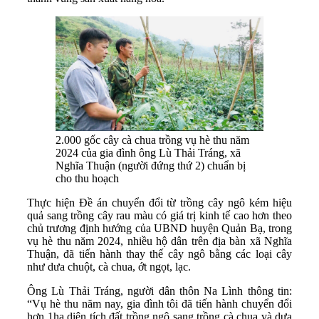
2.000 gốc cây cà chua trồng vụ hè thu năm
2024 của gia đình ông Lù Thải Tráng, xã
Nghĩa Thuận (người đứng thứ 2) chuẩn bị
cho thu hoạch
Thực hiện Đề án chuyển đổi từ trồng cây ngô kém hiệu
quả sang trồng cây rau màu có giá trị kinh tế cao hơn theo
chủ trương định hướng của UBND huyện Quản Bạ, trong
vụ hè thu năm 2024, nhiều hộ dân trên địa bàn xã Nghĩa
Thuận, đã tiến hành thay thế cây ngô bằng các loại cây
như dưa chuột, cà chua, ớt ngọt, lạc.
Ông Lù Thải Tráng, người dân thôn Na Lình thông tin:
“Vụ hè thu năm nay, gia đình tôi đã tiến hành chuyển đổi
hơn 1ha diện tích đất trồng ngô sang trồng cà chua và dưa