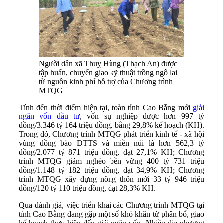
Người dân xã Thuỵ Hùng (Thạch An) được
tập huấn, chuyển giao kỹ thuật trồng ngô lai
từ nguồn kinh phí hỗ trợ của Chương trình
MTQG
Tính đến thời điểm hiện tại, toàn tỉnh Cao Bằng mới
giải
ngân vốn đầu tư
, vốn sự nghiệp được hơn 997 tỷ
đồng/3.346 tỷ 164 triệu đồng, bằng 29,8% kế hoạch (KH).
Trong đó, Chương trình MTQG phát triển kinh tế - xã hội
vùng đồng bào DTTS và miền núi là hơn 562,3 tỷ
đồng/2.077 tỷ 871 triệu đồng, đạt 27,1% KH; Chương
trình MTQG giảm nghèo bền vững 400 tỷ 731 triệu
đồng/1.148 tỷ 182 triệu đồng, đạt 34,9% KH; Chương
trình MTQG xây dựng nông thôn mới 33 tỷ 946 triệu
đồng/120 tỷ 110 triệu đồng, đạt 28,3% KH.
Qua đánh giá, việc triển khai các Chương trình MTQG tại
tỉnh Cao Bằng đang gặp một số khó khăn từ phân bổ, giao
kế hoạch thực hiện đến giải ngân vốn. Nhiều địa phương