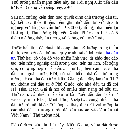
Thủ tướng nhấn mạnh điều này tại Hội nghị Xúc tiến đầu
tư Kiên Giang vào sáng nay, 29/7.
Sau khi chứng kiến tỉnh trao quyết định chủ trương đầu tư,
ký kết các thỏa thuận, bản ghi nhớ đầu tư với doanh
nghiệp với tổng số vốn hơn 193.000 tỷ đồng, phát biểu tại
Hội nghị, Thủ tướng Nguyễn Xuân Phúc cho biết có 5
điểm mà ông thấy ấn tượng về “dòng vốn mới” này.
Trước hết, tỉnh đã chuẩn bị công phu, kỹ lưỡng trong thẩm
định, xem xét các thủ tục, quy trình, tài chính của
nhà đầu
tư
. Thứ hai, số vốn đổ vào nhiều lĩnh vực, từ giáo dục đào
tạo, đến nông nghiệp chất lượng cao, đến du lịch, bất động
sản, công nghiệp chế biến… Thứ ba, bên cạnh các nhà
đầu tư ngoài nước, FDI, có rất nhiều nhà đầu tư trong
nước, kể cả nhà đầu tư ở Kiên Giang đến đây làm ăn. Thứ
tư, không chỉ đầu tư ở Phú Quốc, các nhà đầu tư đã coi
Hà Tiên, Rạch Giá là nơi có nhiều tiềm năng để đầu tư.
Thứ năm, có nhiều nhà đầu tư lớn, “sếu đầu đàn” đầu tư
vào đây như FLC, Minh Phú, Vietjet… cùng nhiều nhà
đầu tư trẻ tuổi khác. “Chúng ta thấy điều rất vui mừng là
các nhà đầu tư trong nước đã xắn tay áo vào làm ăn tại
Việt Nam”, Thủ tướng nói.
Để có được sức thu hút này, Kiên Giang, vùng đất được