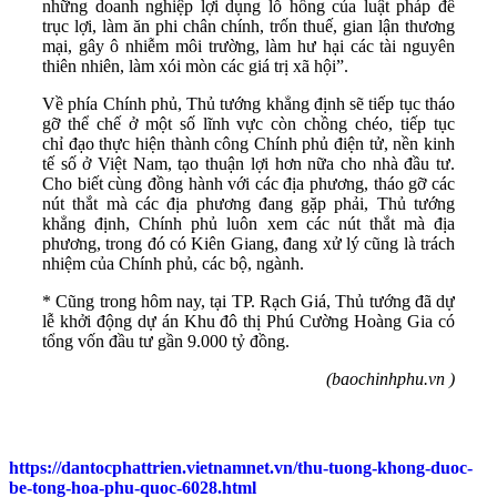
những doanh nghiệp lợi dụng lỗ hổng của luật pháp để
trục lợi, làm ăn phi chân chính, trốn thuế, gian lận thương
mại, gây ô nhiễm môi trường, làm hư hại các tài nguyên
thiên nhiên, làm xói mòn các giá trị xã hội”.
Về phía Chính phủ, Thủ tướng khẳng định sẽ tiếp tục tháo
gỡ thể chế ở một số lĩnh vực còn chồng chéo, tiếp tục
chỉ đạo thực hiện thành công Chính phủ điện tử, nền kinh
tế số ở Việt Nam, tạo thuận lợi hơn nữa cho nhà đầu tư.
Cho biết cùng đồng hành với các địa phương, tháo gỡ các
nút thắt mà các địa phương đang gặp phải, Thủ tướng
khẳng định, Chính phủ luôn xem các nút thắt mà địa
phương, trong đó có Kiên Giang, đang xử lý cũng là trách
nhiệm của Chính phủ, các bộ, ngành.
* Cũng trong hôm nay, tại TP. Rạch Giá, Thủ tướng đã dự
lễ khởi động dự án Khu đô thị Phú Cường Hoàng Gia có
tổng vốn đầu tư gần 9.000 tỷ đồng.
(baochinhphu.vn )
https://dantocphattrien.vietnamnet.vn/thu-tuong-khong-duoc-
be-tong-hoa-phu-quoc-6028.html