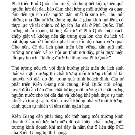
Phát triển Phú Quốc cần lưu ý, sử dụng tiết kiệm, hiệu quả
nguồn lực đất đai, bảo đảm chất lượng môi trường và quan
tâm đến lợi ích của người dân nhất là sinh kế. Thu hút
những nhà đầu tư lớn, đúng nghĩa là giàu kinh nghiệm, có
thực lực về tài chính, có lợi ích lâu dài ở Phú Quốc. Thủ
tướng nhấn mạnh, không đầu tư ở Phú Quốc một cách
chộp giật và không nên tập trung quá lớn cho du lịch và
bất động sản ở hòn đảo phát triển tốc độ nhanh vừa qua.
Cho nên, để du lịch phát triển bền vững, cần giữ môi
trường tự nhiên và xã hội an bình nơi đây, phải thực hiện
tốt quy hoạch, “không được bê tông hóa Phú Quốc”.
Thủ tướng nêu rõ, với định hướng phát triển du lịch sinh
thái và nghỉ dưỡng thì chất lượng môi trường chính là tài
nguyên vô giá, do đó, trong quá trình hoạch định, đầu tư
phát triển Kiên Giang nói chung, Phú Quốc nói riêng,
tuyệt đối cần bảo đảm chất lượng môi trường từ chất lượng
nguồn nước cho tới đất đai và không khí phải thực sự tinh
khiết và trong sạch. Kiên quyết không phá vỡ môi trường,
cảnh quan tự nhiên vì tầm nhìn ngắn hạn.
Kiên Giang cần phải tăng tốc thứ hạng môi trường kinh
doanh. Cần nỗ lực hơn nữa để cải thiện chất lượng môi
trường kinh doanh khi mà đây là năm thứ 5 liên tiếp PCI
của Kiên Giang tụt thứ hạng.