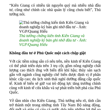
“Kiên Giang có nhiều tài nguyên quý mà nhiều nhà đầu
tư, cũng như chính các nhà quản lý cũng chưa biết”, Thủ
tướng nói.
Thủ tướng chứng kiến tỉnh Kiên Giang và
doanh nghiệp ký bản ghi nhớ đầu tư - Ảnh:
VGP/Quang Hiếu
Không đầu tư ở Phú Quốc một cách chộp giật
Với các tiềm năng sẵn có nêu trên, nền kinh tế Kiên Giang
có thể phát triển dựa trên 3 trụ cột, gồm nông nghiệp chất
lượng cao thích ứng với biến đổi khí hậu; thủy sản sạch
gắn với ngành công nghiệp chế biến được định vị ở phân
khúc cấp cao; du lịch sinh thái nghỉ dưỡng đẳng cấp quốc
tế. Kinh tế biển sẽ giữ vai trò động lực tăng trưởng chính
cùng với kinh tế cửa khẩu và sự phát triển bứt phá của Phú
Quốc.
Về tầm nhìn cho Kiên Giang, Thủ tướng nêu rõ, tỉnh cần
trở thành một trong những tỉnh Tây Nam Bộ năng động,
đổi mới và giàu có của cả nước dựa trên những lợi thế so