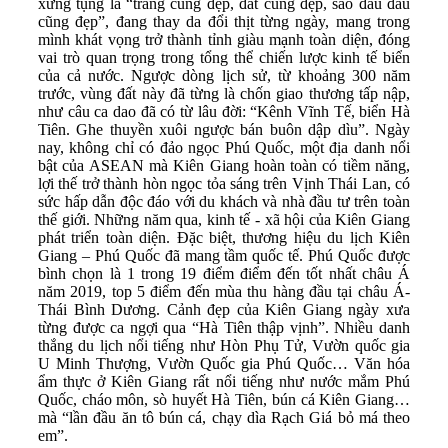
xưng tụng là “trăng cũng đẹp, đất cũng đẹp, sao đâu đâu
cũng đẹp”, đang thay da đổi thịt từng ngày, mang trong
mình khát vọng trở thành tỉnh giàu mạnh toàn diện, đóng
vai trò quan trọng trong tổng thể chiến lược kinh tế biển
của cả nước. Ngược dòng lịch sử, từ khoảng 300 năm
trước, vùng đất này đã từng là chốn giao thương tấp nập,
như câu ca dao đã có từ lâu đời: “Kênh Vĩnh Tế, biển Hà
Tiên. Ghe thuyền xuôi ngược bán buôn dập dìu”. Ngày
nay, không chỉ có đảo ngọc Phú Quốc, một địa danh nổi
bật của ASEAN mà Kiên Giang hoàn toàn có tiềm năng,
lợi thế trở thành hòn ngọc tỏa sáng trên Vịnh Thái Lan, có
sức hấp dẫn độc đáo với du khách và nhà đầu tư trên toàn
thế giới. Những năm qua, kinh tế - xã hội của Kiên Giang
phát triển toàn diện. Đặc biệt, thương hiệu du lịch Kiên
Giang – Phú Quốc đã mang tầm quốc tế. Phú Quốc được
bình chọn là 1 trong 19 điểm điểm đến tốt nhất châu Á
năm 2019, top 5 điểm đến mùa thu hàng đầu tại châu Á-
Thái Bình Dương. Cảnh đẹp của Kiên Giang ngày xưa
từng được ca ngợi qua “Hà Tiên thập vịnh”. Nhiều danh
thắng du lịch nổi tiếng như Hòn Phụ Tử, Vườn quốc gia
U Minh Thượng, Vườn Quốc gia Phú Quốc… Văn hóa
ẩm thực ở Kiên Giang rất nổi tiếng như nước mắm Phú
Quốc, cháo môn, sò huyết Hà Tiên, bún cá Kiên Giang…
mà “lần đầu ăn tô bún cá, chạy dìa Rạch Giá bỏ má theo
em”.