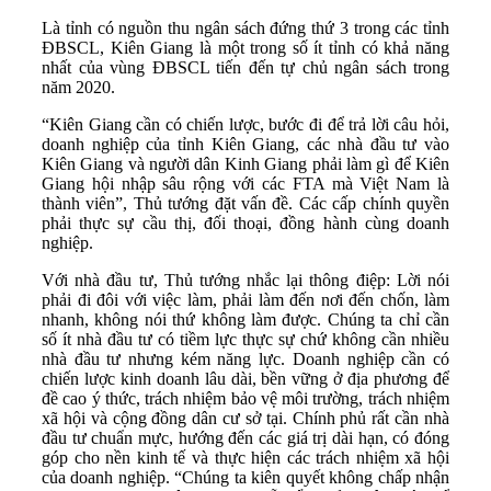
Là tỉnh có nguồn thu ngân sách đứng thứ 3 trong các tỉnh
ĐBSCL, Kiên Giang là một trong số ít tỉnh có khả năng
nhất của vùng ĐBSCL tiến đến tự chủ ngân sách trong
năm 2020.
“Kiên Giang cần có chiến lược, bước đi để trả lời câu hỏi,
doanh nghiệp của tỉnh Kiên Giang, các nhà đầu tư vào
Kiên Giang và người dân Kinh Giang phải làm gì để Kiên
Giang hội nhập sâu rộng với các FTA mà Việt Nam là
thành viên”, Thủ tướng đặt vấn đề. Các cấp chính quyền
phải thực sự cầu thị, đối thoại, đồng hành cùng doanh
nghiệp.
Với nhà đầu tư, Thủ tướng nhắc lại thông điệp: Lời nói
phải đi đôi với việc làm, phải làm đến nơi đến chốn, làm
nhanh, không nói thứ không làm được. Chúng ta chỉ cần
số ít nhà đầu tư có tiềm lực thực sự chứ không cần nhiều
nhà đầu tư nhưng kém năng lực. Doanh nghiệp cần có
chiến lược kinh doanh lâu dài, bền vững ở địa phương để
đề cao ý thức, trách nhiệm bảo vệ môi trường, trách nhiệm
xã hội và cộng đồng dân cư sở tại. Chính phủ rất cần nhà
đầu tư chuẩn mực, hướng đến các giá trị dài hạn, có đóng
góp cho nền kinh tế và thực hiện các trách nhiệm xã hội
của doanh nghiệp. “Chúng ta kiên quyết không chấp nhận