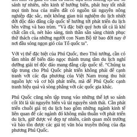
sánh tự nhiên, nền kinh tế hướng biển, phát huy tốt nhất
mọi tinh hoa của miền đất có nguồn tài nguyên nông
nghiệp đặc sắc, một không gian trải nghiệm du lịch nhiệt
đới độc đáo đẳng cấp quốc tế hướng tới phát triển du lịch
bền vững và bao trùm. “Và đặc biệt quý hơn tất cả là khí
chất cần cù, nét hào sảng, tinh thần sẵn sàng chinh phục
thử thách của những người con Nam Bộ từ bao đời nay ở
nơi đầu sóng ngọn gió của Tổ quốc ta”.
Với vị thế đặc biệt của Phú Quốc, theo Thủ tướng, cần có
tầm nhìn để biến đảo ngọc thành trung tâm du lịch nghỉ
dưỡng giải trí độc đáo mang đẳng cấp quốc tế. “Chúng ta
tập trung cho Phú Quốc phát triển không phải để cạnh
tranh với các địa phương của Việt Nam trong thu hút
nguồn lực và cơ hội phát triển, mà để Phú Quốc cạnh
tranh hiệu quả và sòng phẳng với các quốc gia khác.
Phú Quốc cũng nên tập trung vào những thế lợi so sánh
cốt lõi là tài nguyên biển và tài nguyên sinh thái. Cần phát
triển chuỗi giá trị du lịch bao gồm những ngành kinh tế
liên quan để các ngành đó không mâu thuẫn với phát triển
du lịch, giữ được vẻ đẹp tự nhiên, cảnh quan môi trường
và bảo tồn được các giá trị văn hóa truyền thống của địa
phương Phú Quốc.