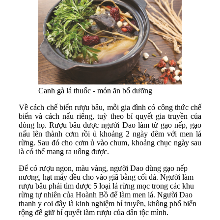
Canh gà lá thuốc - món ăn bổ dưỡng
Về cách chế biến rượu bâu, mỗi gia đình có công thức chế
biến và cách nấu riêng, tuỳ theo bí quyết gia truyền của
dòng họ. Rượu bâu được người Dao làm từ gạo nếp, gạo
nấu lên thành cơm rồi ủ khoảng 2 ngày đêm với men lá
rừng. Sau đó cho cơm ủ vào chum, khoảng chục ngày sau
là có thể mang ra uống được.
Để có rượu ngon, màu vàng, người Dao dùng gạo nếp
nương, hạt mẩy đều cho vào giã bằng cối đá. Người làm
rượu bâu phải tìm được 5 loại lá rừng mọc trong các khu
rừng tự nhiên của Hoành Bồ để làm men lá. Người Dao
thanh y coi đây là kinh nghiệm bí truyền, không phổ biến
rộng để giữ bí quyết làm rượu của dân tộc mình.