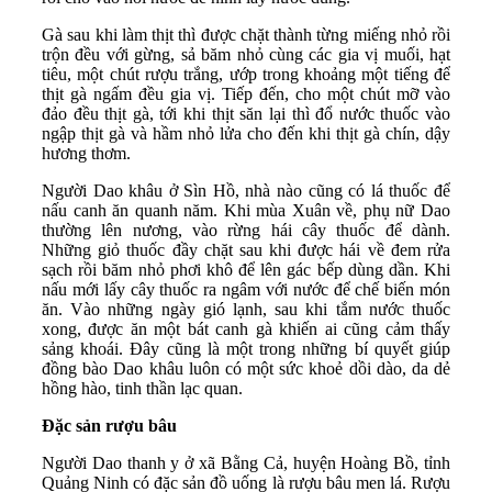
Gà sau khi làm thịt thì được chặt thành từng miếng nhỏ rồi
trộn đều với gừng, sả băm nhỏ cùng các gia vị muối, hạt
tiêu, một chút rượu trắng, ướp trong khoảng một tiếng để
thịt gà ngấm đều gia vị. Tiếp đến, cho một chút mỡ vào
đảo đều thịt gà, tới khi thịt săn lại thì đổ nước thuốc vào
ngập thịt gà và hầm nhỏ lửa cho đến khi thịt gà chín, dậy
hương thơm.
Người Dao khâu ở Sìn Hồ, nhà nào cũng có lá thuốc để
nấu canh ăn quanh năm. Khi mùa Xuân về, phụ nữ Dao
thường lên nương, vào rừng hái cây thuốc để dành.
Những giỏ thuốc đầy chặt sau khi được hái về đem rửa
sạch rồi băm nhỏ phơi khô để lên gác bếp dùng dần. Khi
nấu mới lấy cây thuốc ra ngâm với nước để chế biến món
ăn. Vào những ngày gió lạnh, sau khi tắm nước thuốc
xong, được ăn một bát canh gà khiến ai cũng cảm thấy
sảng khoái. Đây cũng là một trong những bí quyết giúp
đồng bào Dao khâu luôn có một sức khoẻ dồi dào, da dẻ
hồng hào, tinh thần lạc quan.
Đặc sản rượu bâu
Người Dao thanh y ở xã Bằng Cả, huyện Hoàng Bồ, tỉnh
Quảng Ninh có đặc sản đồ uống là rượu bâu men lá. Rượu