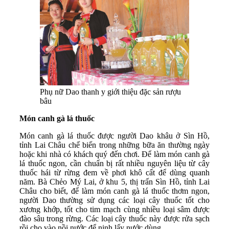
Phụ nữ Dao thanh y giới thiệu đặc sản rượu
bâu
Món canh gà lá thuốc
Món canh gà lá thuốc được người Dao khâu ở Sìn Hồ,
tỉnh Lai Châu chế biến trong những bữa ăn thường ngày
hoặc khi nhà có khách quý đến chơi. Để làm món canh gà
lá thuốc ngon, cần chuẩn bị rất nhiều nguyên liệu từ cây
thuốc hái từ rừng đem về phơi khô cất để dùng quanh
năm. Bà Chẻo Mý Lai, ở khu 5, thị trấn Sìn Hồ, tỉnh Lai
Châu cho biết, để làm món canh gà lá thuốc thơm ngon,
người Dao thường sử dụng các loại cây thuốc tốt cho
xương khớp, tốt cho tim mạch cùng nhiều loại sâm được
đào sâu trong rừng. Các loại cây thuốc này được rửa sạch
rồi cho vào nồi nước để ninh lấy nước dùng.