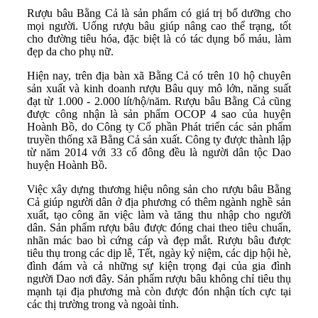
Rượu bâu Bằng Cả là sản phẩm có giá trị bổ dưỡng cho
mọi người. Uống rượu bâu giúp nâng cao thể trạng, tốt
cho đường tiêu hóa, đặc biệt là có tác dụng bổ máu, làm
đẹp da cho phụ nữ.
Hiện nay, trên địa bàn xã Bằng Cả có trên 10 hộ chuyên
sản xuất và kinh doanh rượu Bâu quy mô lớn, năng suất
đạt từ 1.000 - 2.000 lít/hộ/năm. Rượu bâu Bằng Cả cũng
được công nhận là sản phẩm OCOP 4 sao của huyện
Hoành Bồ, do Công ty Cổ phần Phát triển các sản phẩm
truyền thống xã Bằng Cả sản xuất. Công ty được thành lập
từ năm 2014 với 33 cổ đông đều là người dân tộc Dao
huyện Hoành Bồ.
Việc xây dựng thương hiệu nông sản cho rượu bâu Bằng
Cả giúp người dân ở địa phương có thêm ngành nghề sản
xuất, tạo công ăn việc làm và tăng thu nhập cho người
dân. Sản phẩm rượu bâu được đóng chai theo tiêu chuẩn,
nhãn mác bao bì cứng cáp và đẹp mắt. Rượu bâu được
tiêu thụ trong các dịp lễ, Tết, ngày kỷ niệm, các dịp hội hè,
đình đám và cả những sự kiện trọng đại của gia đình
người Dao nơi đây. Sản phẩm rượu bâu không chỉ tiêu thụ
mạnh tại địa phương mà còn được đón nhận tích cực tại
các thị trường trong và ngoài tỉnh.