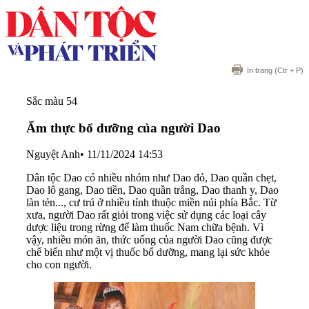
In trang
(Ctr + P)
Sắc màu 54
Ẩm thực bổ dưỡng của người Dao
Nguyệt Anh
•
11/11/2024 14:53
Dân tộc Dao có nhiều nhóm như Dao đỏ, Dao quần chẹt,
Dao lô gang, Dao tiền, Dao quần trắng, Dao thanh y, Dao
làn tẻn..., cư trú ở nhiều tỉnh thuộc miền núi phía Bắc. Từ
xưa, người Dao rất giỏi trong việc sử dụng các loại cây
dược liệu trong rừng để làm thuốc Nam chữa bệnh. Vì
vậy, nhiều món ăn, thức uống của người Dao cũng được
chế biến như một vị thuốc bổ dưỡng, mang lại sức khỏe
cho con người.