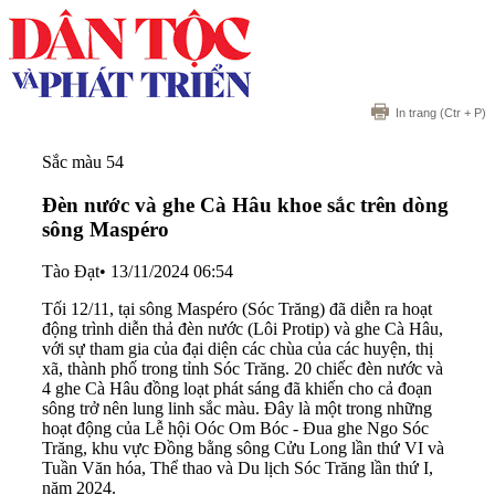
In trang
(Ctr + P)
Sắc màu 54
Đèn nước và ghe Cà Hâu khoe sắc trên dòng
sông Maspéro
Tào Đạt
•
13/11/2024 06:54
Tối 12/11, tại sông Maspéro (Sóc Trăng) đã diễn ra hoạt
động trình diễn thả đèn nước (Lôi Protip) và ghe Cà Hâu,
với sự tham gia của đại diện các chùa của các huyện, thị
xã, thành phố trong tỉnh Sóc Trăng. 20 chiếc đèn nước và
4 ghe Cà Hâu đồng loạt phát sáng đã khiến cho cả đoạn
sông trở nên lung linh sắc màu. Đây là một trong những
hoạt động của Lễ hội Oóc Om Bóc - Đua ghe Ngo Sóc
Trăng, khu vực Đồng bằng sông Cửu Long lần thứ VI và
Tuần Văn hóa, Thể thao và Du lịch Sóc Trăng lần thứ I,
năm 2024.