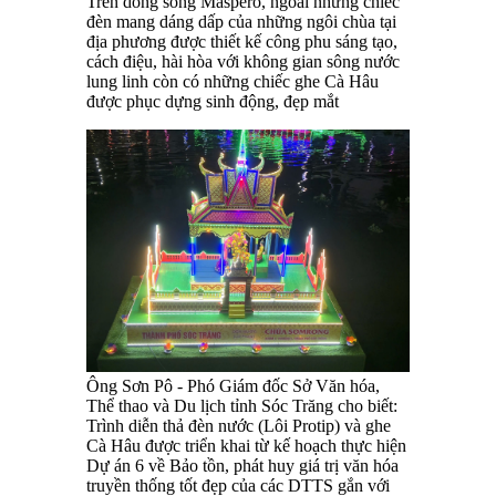
Trên dòng sông Maspéro, ngoài những chiếc
đèn mang dáng dấp của những ngôi chùa tại
địa phương được thiết kế công phu sáng tạo,
cách điệu, hài hòa với không gian sông nước
lung linh còn có những chiếc ghe Cà Hâu
được phục dựng sinh động, đẹp mắt
Ông Sơn Pô - Phó Giám đốc Sở Văn hóa,
Thể thao và Du lịch tỉnh Sóc Trăng cho biết:
Trình diễn thả đèn nước (Lôi Protip) và ghe
Cà Hâu được triển khai từ kế hoạch thực hiện
Dự án 6 về Bảo tồn, phát huy giá trị văn hóa
truyền thống tốt đẹp của các DTTS gắn với