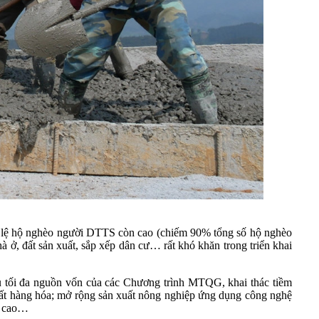
 Tỷ lệ hộ nghèo người DTTS còn cao (chiếm 90% tổng số hộ nghèo
 ở, đất sản xuất, sắp xếp dân cư… rất khó khăn trong triển khai
 thủ tối đa nguồn vốn của các Chương trình MTQG, khai thác tiềm
uất hàng hóa; mở rộng sản xuất nông nghiệp ứng dụng công nghệ
ất cao…