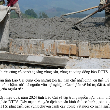
bước củng cố cơ sở hạ tầng vùng sâu, vùng xa vùng đồng bào DTTS
 bàn tỉnh Lào Cai cũng còn những tồn tại, hạn chế nhất định, cụ thể:
còn chậm, nhất là nguồn vốn sự nghiệp. Các dự án về hỗ trợ đất ở, nhà
 của người dân.
n đạt hiệu quả, năm 2024 tỉnh Lào Cai sẽ tập trung nguồn lực, tranh
đồng bào DTTS. Đẩy mạnh chuyển dịch cơ cấu kinh tế theo hướng sản x
TTS; phát triển các vùng chuyên canh cây trồng, vật nuôi có năng su