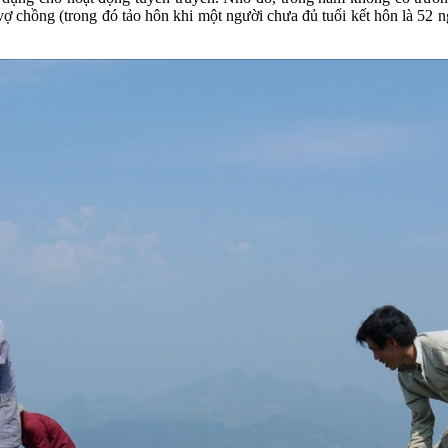
chồng (trong đó tảo hôn khi một người chưa đủ tuổi kết hôn là 52 ngư