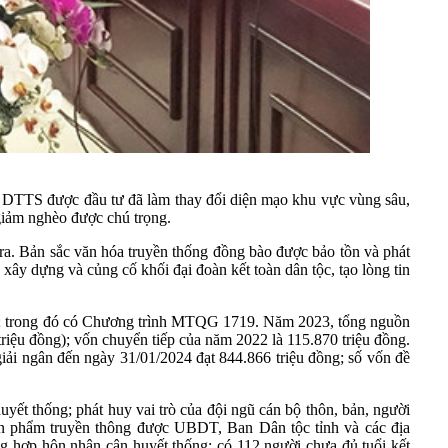
bào DTTS được đầu tư
đã làm thay đổi diện mạo khu vực vùng sâu,
 giảm nghèo được chú trọng.
a. Bản sắc văn hóa truyền thống đồng bào được bảo tồn và phát
xây dựng và củng cố khối đại đoàn kết toàn dân tộc, tạo lòng tin
TQG); trong đó có Chương trình MTQG 1719. Năm 2023, tổng nguồn
iệu đồng); vốn chuyển tiếp của năm 2022 là 115.870 triệu đồng.
iải ngân đến ngày 31/01/2024 đạt 844.866 triệu đồng; số vốn đề
uyết thống; phát huy vai trò của đội ngũ cán bộ thôn, bản, người
sản phẩm truyền thông được UBDT, Ban Dân tộc tỉnh và các địa
ng hợp hôn nhân cận huyết thống; có 112 người chưa đủ tuổi kết