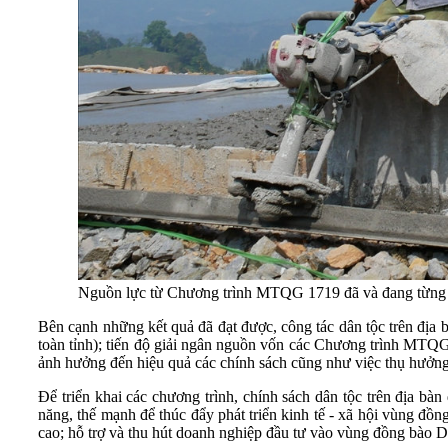
Nguồn lực từ Chương trình MTQG 1719 đã và đang từng 
Bên cạnh những kết quả đã đạt được, công tác dân tộc trên địa
toàn tỉnh); tiến độ giải ngân nguồn vốn các Chương trình MTQG 
ảnh hưởng đến hiệu quả các chính sách cũng như việc thụ hưởng
Để triển khai các chương trình, chính sách dân tộc trên địa bà
năng, thế mạnh để thúc đẩy phát triển kinh tế - xã hội vùng 
cao; hỗ trợ và thu hút doanh nghiệp đầu tư vào vùng đồng bào D