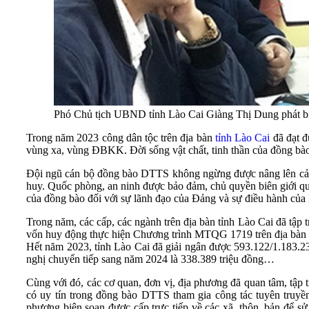
Phó Chủ tịch UBND tỉnh Lào Cai Giàng Thị Dung phát biể
Trong năm 2023 công dân tộc trên địa bàn
tỉnh Lào Cai
đã đạt đ
vùng xa, vùng ĐBKK. Đời sống vật chất, tinh thần của đồng bào 
Đội ngũ cán bộ đồng bào DTTS không ngừng được nâng lên cả về
huy. Quốc phòng, an ninh được bảo đảm, chủ quyền biên giới quốc
của đồng bào đối với sự lãnh đạo của Đảng và sự điều hành của
Trong năm, các cấp, các ngành trên địa bàn tỉnh Lào Cai đã tậ
vốn huy động thực hiện Chương trình MTQG 1719 trên địa bàn tỉ
Hết năm 2023, tỉnh Lào Cai đã giải ngân được 593.122/1.183.23
nghị chuyển tiếp sang năm 2024 là 338.389 triệu đồng…
Cùng với đó, các cơ quan, đơn vị, địa phương đã quan tâm, tập t
có uy tín trong đồng bào DTTS tham gia công tác tuyên truyề
phương biên soạn được cấp trực tiếp về các xã, thôn, bản để s