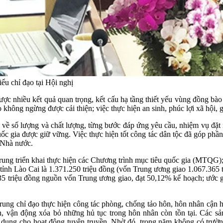
u chỉ đạo tại Hội nghị
ược nhiều kết quả quan trọng, kết cấu hạ tầng thiết yếu vùng đồng 
không ngừng được cải thiện; việc thực hiện an sinh, phúc lợi xã hội,
 số lượng và chất lượng, từng bước đáp ứng yêu cầu, nhiệm vụ đặt r
 gia được giữ vững. Việc thực hiện tốt công tác dân tộc đã góp phần 
 Nhà nước.
p trung triển khai thực hiện các Chương trình mục tiêu quốc gia (M
nh Lào Cai là 1.371.250 triệu đồng (vốn Trung ương giao 1.067.365 tr
5 triệu đồng nguồn vốn Trung ương giao, đạt 50,12% kế hoạch; ước g
rung chỉ đạo thực hiện công tác phòng, chống tảo hôn, hôn nhân cận h
n, vận động xóa bỏ những hủ tục trong hôn nhân còn tồn tại. Các 
ử dụng cho hoạt động tuyên truyền. Nhờ đó, trong năm không có trườ