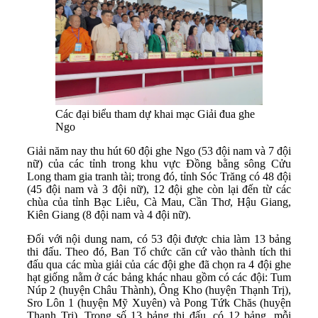
Các đại biểu tham dự khai mạc Giải đua ghe
Ngo
Giải năm nay thu hút 60 đội ghe Ngo (53 đội nam và 7 đội
nữ) của các tỉnh trong khu vực Đồng bằng sông Cửu
Long tham gia tranh tài; trong đó, tỉnh Sóc Trăng có 48 đội
(45 đội nam và 3 đội nữ), 12 đội ghe còn lại đến từ các
chùa của tỉnh Bạc Liêu, Cà Mau, Cần Thơ, Hậu Giang,
Kiên Giang (8 đội nam và 4 đội nữ).
Đối với nội dung nam, có 53 đội được chia làm 13 bảng
thi đấu. Theo đó, Ban Tổ chức căn cứ vào thành tích thi
đấu qua các mùa giải của các đội ghe đã chọn ra 4 đội ghe
hạt giống nằm ở các bảng khác nhau gồm có các đội: Tum
Núp 2 (huyện Châu Thành), Ông Kho (huyện Thạnh Trị),
Sro Lôn 1 (huyện Mỹ Xuyên) và Pong Tứk Chăs (huyện
Thạnh Trị). Trong số 13 bảng thi đấu, có 12 bảng, mỗi